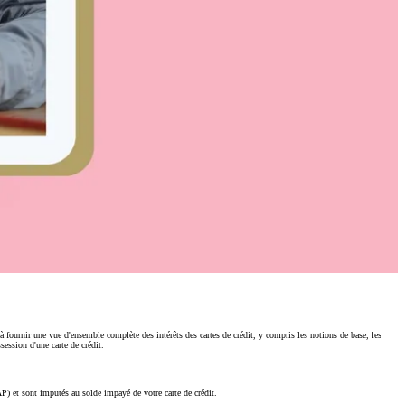
e à fournir une vue d'ensemble complète des intérêts des cartes de crédit, y compris les notions de base, les
session d'une carte de crédit.
AP) et sont imputés au solde impayé de votre carte de crédit.