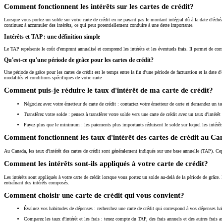
Comment fonctionnent les intérêts sur les cartes de crédit?
Lorsque vous portez un solde sur votre carte de crédit en ne payant pas le montant intégral dû à la date d'é
continuez à accumuler des intérêts, ce qui peut potentiellement conduire à une dette importante.
Intérêts et TAP : une définition simple
Le TAP représente le coût d'emprunt annualisé et comprend les intérêts et les éventuels frais. Il permet de comp
Qu'est-ce qu'une période de grâce pour les cartes de crédit?
Une période de grâce pour les cartes de crédit est le temps entre la fin d'une période de facturation et la date 
modalités et conditions spécifiques de votre carte
Comment puis-je réduire le taux d'intérêt de ma carte de crédit?
Négociez avec votre émetteur de carte de crédit : contactez votre émetteur de carte et demandez un t
Transférez votre solde : pensez à transférer votre solde vers une carte de crédit avec un taux d'intér
Payez plus que le minimum : les paiements plus importants réduisent le solde sur lequel les intérêts
Comment fonctionnent les taux d'intérêt des cartes de crédit au C
Au Canada, les taux d'intérêt des cartes de crédit sont généralement indiqués sur une base annuelle (TAP). Ce
Comment les intérêts sont-ils appliqués à votre carte de crédit?
Les intérêts sont appliqués à votre carte de crédit lorsque vous portez un solde au-delà de la période de grâce
entraînant des intérêts composés.
Comment choisir une carte de crédit qui vous convient?
Évaluez vos habitudes de dépenses : recherchez une carte de crédit qui correspond à vos dépenses h
Comparez les taux d'intérêt et les frais : tenez compte du TAP, des frais annuels et des autres frais as