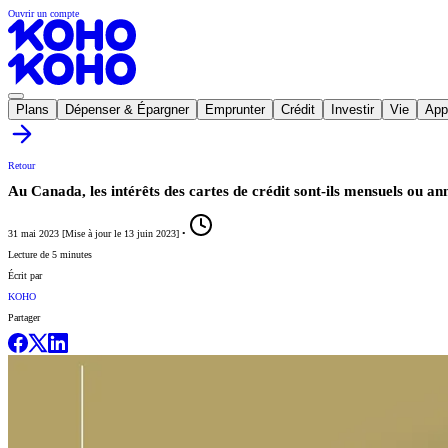
Ouvrir un compte
Plans
Dépenser & Épargner
Emprunter
Crédit
Investir
Vie
App
Retour
Au Canada, les intérêts des cartes de crédit sont-ils mensuels ou an
31 mai 2023
[
Mise à jour le
13 juin 2023
]
•
Lecture de 5 minutes
Écrit par
KOHO
Partager