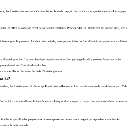
chéance, les intérêts commencent à s'accumuler sur le solde impayé. Les intérêts sont ajoutés à votre solde im
arer les offres de cartes de crédit des différents émetteurs. Pour calculer les intérêts facturés chaque mois, divi
d'échéance pour le paiement. Pendant cette période, vous pouvez éviter les frais d'intérêts en payant votre solde en 
aux d'intérêt plus bas. Un bon historique de paiement et un bon pointage de crédit peuvent fournir un levier.
êt promotionnel ou d'introduction plus bas.
 sont calculés et diminuent les frais d'intérêts globaux.
anada?
pendant, les intérêts sont calculés et appliqués mensuellement en fonction de votre solde quotidien moyen. Cela 
. Les intérêts sont calculés sur la base de votre solde quotidien moyen, y compris les nouveaux achats ou avances
abituelles et qui offre des programmes de récompenses ou de remises en argent qui répondent à vos besoins.
sociés à la carte de crédit.