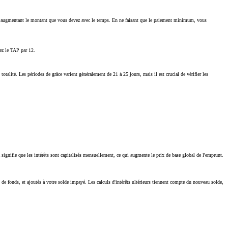
payé, augmentant le montant que vous devez avec le temps. En ne faisant que le paiement minimum, vous
sez le TAP par 12.
totalité. Les périodes de grâce varient généralement de 21 à 25 jours, mais il est crucial de vérifier les
signifie que les intérêts sont capitalisés mensuellement, ce qui augmente le prix de base global de l'emprunt.
 de fonds, et ajoutés à votre solde impayé. Les calculs d'intérêts ultérieurs tiennent compte du nouveau solde,