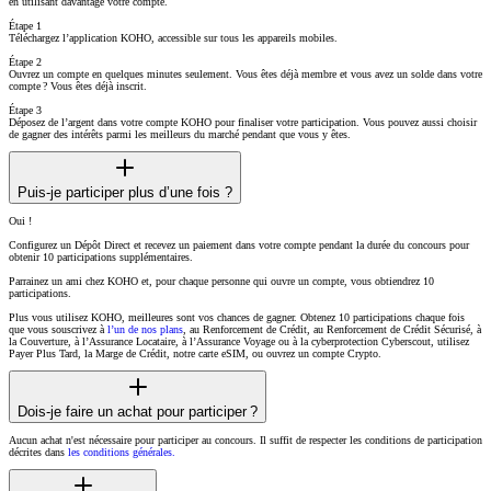
en utilisant davantage votre compte.
Étape 1
Téléchargez l’application KOHO, accessible sur tous les appareils mobiles.
Étape 2
Ouvrez un compte en quelques minutes seulement. Vous êtes déjà membre et vous avez un solde dans votre
compte ? Vous êtes déjà inscrit.
Étape 3
Déposez de l’argent dans votre compte KOHO pour finaliser votre participation. Vous pouvez aussi choisir
de gagner des intérêts parmi les meilleurs du marché pendant que vous y êtes.
Puis-je participer plus d’une fois ?
Oui !
Configurez un Dépôt Direct et recevez un paiement dans votre compte pendant la durée du concours pour
obtenir 10 participations supplémentaires.
Parrainez un ami chez KOHO et, pour chaque personne qui ouvre un compte, vous obtiendrez 10
participations.
Plus vous utilisez KOHO, meilleures sont vos chances de gagner. Obtenez 10 participations chaque fois
que vous souscrivez à
l’un de nos plans
, au Renforcement de Crédit, au Renforcement de Crédit Sécurisé, à
la Couverture, à l’Assurance Locataire, à l’Assurance Voyage ou à la cyberprotection Cyberscout, utilisez
Payer Plus Tard, la Marge de Crédit, notre carte eSIM, ou ouvrez un compte Crypto.
Dois-je faire un achat pour participer ?
Aucun achat n'est nécessaire pour participer au concours. Il suffit de respecter les conditions de participation
décrites dans
les conditions générales.