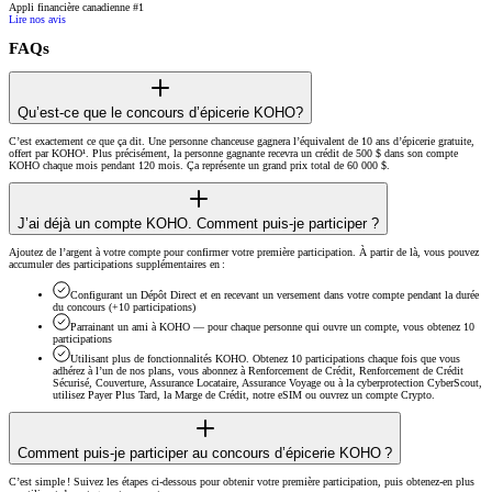
Appli financière canadienne #1
Lire nos avis
FAQs
Qu’est-ce que le concours d’épicerie KOHO?
C’est exactement ce que ça dit. Une personne chanceuse gagnera l’équivalent de 10 ans d’épicerie gratuite,
offert par KOHO¹. Plus précisément, la personne gagnante recevra un crédit de 500 $ dans son compte
KOHO chaque mois pendant 120 mois. Ça représente un grand prix total de 60 000 $.
J’ai déjà un compte KOHO. Comment puis-je participer ?
Ajoutez de l’argent à votre compte pour confirmer votre première participation. À partir de là, vous pouvez
accumuler des participations supplémentaires en :
Configurant un Dépôt Direct et en recevant un versement dans votre compte pendant la durée
du concours (+10 participations)
Parrainant un ami à KOHO — pour chaque personne qui ouvre un compte, vous obtenez 10
participations
Utilisant plus de fonctionnalités KOHO. Obtenez 10 participations chaque fois que vous
adhérez à l’un de nos plans, vous abonnez à Renforcement de Crédit, Renforcement de Crédit
Sécurisé, Couverture, Assurance Locataire, Assurance Voyage ou à la cyberprotection CyberScout,
utilisez Payer Plus Tard, la Marge de Crédit, notre eSIM ou ouvrez un compte Crypto.
Comment puis-je participer au concours d’épicerie KOHO ?
C’est simple ! Suivez les étapes ci-dessous pour obtenir votre première participation, puis obtenez-en plus