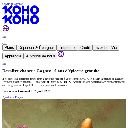
Ouvrir un compte
EN
Plans
Dépenser & Épargner
Emprunter
Crédit
Investir
Vie
Apprendre
À propos de nous
EN
Dernière chance : Gagnez
10 ans
d’épicerie gratuite
Il ne reste que quelques jours pour ajouter de l'argent à votre compte KOHO et courir la chance de gagner
l'épicerie gratuite pendant 10 ans, soit u
n prix de 60 000 $
¹. Accumulez des participations supplémentaires
en configurant un Dépôt Direct et en parrainant des amis.
Concours se terminant le 31 juillet 2026
Ajouter de l’argent