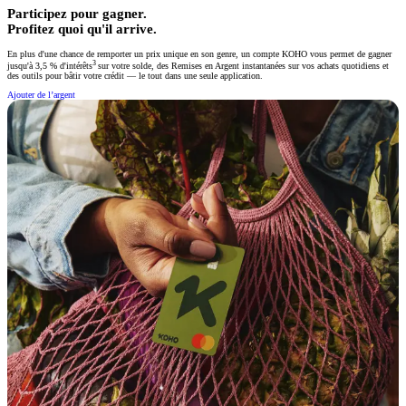
Participez pour gagner.
Profitez quoi qu'il arrive.
En plus d'une chance de remporter un prix unique en son genre, un compte KOHO vous permet de gagner
3
jusqu'à 3,5 % d'intérêts
sur votre solde, des Remises en Argent instantanées sur vos achats quotidiens et
des outils pour bâtir votre crédit — le tout dans une seule application.
Ajouter de l’argent