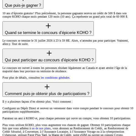
Que puis-je gagner ?
10 ans d’épicerie gratuite ! Plus précisément, la personne gagnante recevra un crédit de 500 $ dans son
compte KOHO chaque mois pendant 120 mois (10 ans). Ça représente un grand prix total de 60 000 $.
Quand se termine le concours d’épicerie KOHO ?
Le concours se termine le 31 juillet 2026 à 23 h 59 HE. Alors, n’attendez pas pour participer. Vraiment,
allez-y. Tout de suite.
Qui peut participer au concours d’épicerie KOHO ?
Le concours est ouvert à toutes les personnes résidant légalement au Canada et ayant atteint l’âge de la
majorité dans leur province ou territoire de résidence.
Pour plus de détails, consultez
les conditions générales.
Comment puis-je obtenir plus de participations ?
Il y a plusieurs façons d’en obtenir plus. Voici comment :
Configurez un Dépôt Direct et recevez un versement dans votre compte pendant le concours pour obtenir 10
participations supplémentaires.
Parrainez un ami à KOHO et, pour chaque personne qui ouvre un compte, vous obtenez 10 participations.
Plus vous utilisez KOHO, plus vous augmentez vos chances de gagner. Obtenez 10 participations chaque
fois que vous adhérez à
un de nos plans
, vous abonnez au Renforcement de Crédit, au Renforcement de
Crédit Sécurisé, à Couverture, à l’Assurance Locataire, à l’Assurance Voyage ou à la cyberprotection
Cyberscout, utilisez Payer Plus Tard, la Marge de Crédit, notre eSIM ou ouvrez un compte Crypto.