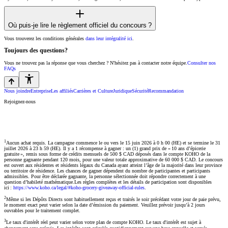
Où puis-je lire le règlement officiel du concours ?
Vous trouverez les conditions générales
dans leur intégralité ici
.
Toujours des questions?
Vous ne trouvez pas la réponse que vous cherchez ? N'hésitez pas à contacter notre équipe.
Consulter nos
FAQs
Nous joindre
Entreprise
Les affiliés
Carrières et Culture
Juridique
Sécurité
Recommandation
Rejoignez-nous
1
Aucun achat requis. La campagne commence le ou vers le 15 juin 2026 à 0 h 00 (HE) et se termine le 31
juillet 2026 à 23 h 59 (HE). Il y a 1 récompense à gagner : un (1) grand prix de « 10 ans d’épicerie
gratuite », remis sous forme de crédits mensuels de 500 $ CAD déposés dans le compte KOHO de la
personne gagnante pendant 120 mois, pour une valeur totale approximative de 60 000 $ CAD. Le concours
est ouvert aux résidentes et résidents légaux du Canada ayant atteint l’âge de la majorité dans leur province
ou territoire de résidence. Les chances de gagner dépendent du nombre de participantes et participants
admissibles. Pour être déclarée gagnante, la personne sélectionnée doit répondre correctement à une
question d’habileté mathématique.Les règles complètes et les détails de participation sont disponibles
ici :
https://www.koho.ca/legal/#koho-grocery-giveaway-official-rules
.
2
Même si les Dépôts Directs sont habituellement reçus et traités le soir précédant votre jour de paie prévu,
le moment exact peut varier selon la date d’émission du paiement. Veuillez prévoir jusqu’à 2 jours
ouvrables pour le traitement complet.
3
Le taux d'intérêt réel peut varier selon votre plan de compte KOHO. Le taux d'intérêt est sujet à