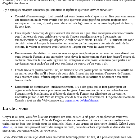
d’égalité des chances.
Il y a quelques arnaques courantes qui semblent se répéter et que vous devriez surveiller :
Courriel d’hameçonnage : tout courriel qui vous demande de cliquer sur un lien pour commencer
une transaction ou de vous avertir d’un prix que vous avez gagné est presque toujours une
escroquerie. Bien sûr, il peut y avoir des courriels légitimes ici et là, mais la plupart du temps,
ils sont faux.
Faux dépôts : beaucoup de gens vendent des choses en ligne. Une escroquerie courante consiste
pour l’acheteur de votre article à envoyer de l’argent supplémentaire et à demander un
remboursement de la partie qui dépasse le coût de votre article. En réalité, ils utilisent une carte
de crédit volée et lorsque la transaction est annulée par la compagnie de carte de crédit de la
victime, le voleur se retrouve avec l’article et l’argent que vous lui avez envoyés.
Recouvrement des dettes : si vous recevez un appel téléphonique ou un courriel vous disant que
vous devez de l’argent à une entreprise, vous devez le traiter comme étant faux jusqu’à preuve du
contraire. Trouvez le site Web légitime de l’entreprise et composez le numéro pour parler à un
représentant ou à quelqu’un qui peut confirmer ou non ce qu’on vous a dit.
Fraude liée aux grands-parents : ici, un fraudeur se fera passer pour un membre de la famille ou
un ami et vous dira qu’il a besoin de votre aide. Il peut être très tentant d’envoyer de l’argent,
mais abstenez-vous. Vérifiez auprès d’autres membres de la famille si ce dernier a vraiment
besoin d’aide.
Escroquerie de bienfaisance : malheureusement, il y a des gens qui se font passer pour un
organisme de bienfaisance pour escroquer les gens. Assurez-vous de faire des recherches sur
l’organisme de bienfaisance et d’éviter de donner de l’argent par téléphone ou par courriel.
Consultez plutôt le site Web de l’organisme de bienfaisance directement. L’Agence du revenu du
Canada a tout un site Web consacré aux
organismes de bienfaisance
.
La clé : vous
Croyez-le ou non, vous êtes à la fois l’objectif des criminels et la clé pour les empêcher de voler vos
renseignements et votre argent. Voler de l’argent ou des cartes-cadeaux à une victime sans méfiance se
traduit par un bon jour de paie pour les criminels. Mais le vrai argent est dans votre identité. Grâce à votre
identité
, les criminels peuvent ouvrir des marges de crédit, faire des achats importants et demander des
prestations gouvernementales en votre nom.
Le vol d’identité est un sujet dont nous entendons beaucoup parler. En fait, il a peut-être perdu tout son