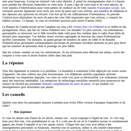
sens pour beaucoup. Lorsqu’un criminel vole votre identité, il prend les renseignements dont il a besoin
pour prendre des décisions financières en votre nom. Il peut s’agir de votre nom et de votre adresse, de
votre numéro d’identification pour votre permis de conduire ou de votre
numéro d’assurance sociale
. Les
criminels peuvent également avoir accès aux mots de passe que vous utilisez, aux numéros de téléphone et
aux réponses aux questions de sécurité. Une fois qu’ils ont suffisamment d’information, ils peuvent
l’utiliser pour réinitialiser les mots de passe des sites Web importants que vous utilisez, y compris les
médias sociaux. Ce faisant, ils sont en excellente position pour attirer d’autres cibles.
La Banque du Canada estime qu'un Canadien sur cinq a été
victime d'un vol d'identité
et ce chiffre ne fait
qu'augmenter. Alors, que fait un voleur d'identité avec vos données? Le plus souvent, vos informations
personnelles se retrouvent sur le Web invisible (dark web) pour être vendues dans le cadre d'une faille de
sécurité plus importante. Ces brèches seront souvent regroupées en fonction des types d'informations
qu'elles contiennent. Par exemple, un grand groupe de numéros de cartes de crédit et de données
d'identification personnelle correspondantes provenant de personnes solvables atteindra un prix plus élevé
que les numéros de personnes dont le pointage est plus faible.
Que les voleurs vendent ou non vos informations, ils les utiliseront pour effectuer des achats, ouvrir des
comptes à votre nom et attirer d'autres cibles dans leur plan.
La réponse
Vous êtes également la solution à ce problème. La biométrie a commencé à être déployée sur toutes sortes
d’appareils, des plus coûteux aux plus économiques. Les téléphones mobiles populaires utilisent
maintenant vos empreintes digitales, vos yeux ou votre voix pour se déverrouiller. Les ordinateurs utilisent
aussi des fonctions semblables. Les entreprises de technologie travaillent ensemble pour promouvoir des
normes de sécurité qui pourraient
éliminer complètement les mots de passe
, ce qui rendrait vos
renseignements plus sécuritaires que jamais.
Les conseils
Quelles sont donc les principales mesures à prendre pour éviter d'être victime d'arnaques financières et de
crédit?
Bon jugement
Si vous ne retenez rien d'autre de cet article, retenez ceci : soyez sceptique à l'égard de tout. Si c'est trop
beau pour être vrai, c'est probablement le cas. Il y a très peu de cas où le Canadien moyen va soudainement
gagner une loterie à laquelle il ne s'est jamais inscrit. Chaque fois que vous avez affaire à des
renseignements personnels ou financiers, remettez
tout
en question, même si cela semble relativement
normal. Vous payez quelque chose par l'intermédiaire d'un site Web réputé? Examinez l'adresse Web et