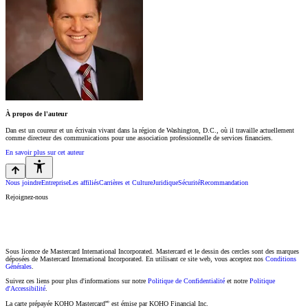
À propos de l'auteur
Dan est un coureur et un écrivain vivant dans la région de Washington, D.C., où il travaille actuellement
comme directeur des communications pour une association professionnelle de services financiers.
En savoir plus sur cet auteur
Nous joindre
Entreprise
Les affiliés
Carrières et Culture
Juridique
Sécurité
Recommandation
Rejoignez-nous
Sous licence de Mastercard International Incorporated. Mastercard et le dessin des cercles sont des marques
déposées de Mastercard International Incorporated. En utilisant ce site web, vous acceptez nos
Conditions
Générales
.
Suivez ces liens pour plus d'informations sur notre
Politique de Confidentialité
et notre
Politique
d'Accessibilité
.
La carte prépayée KOHO Mastercard🅫 est émise par KOHO Financial Inc.