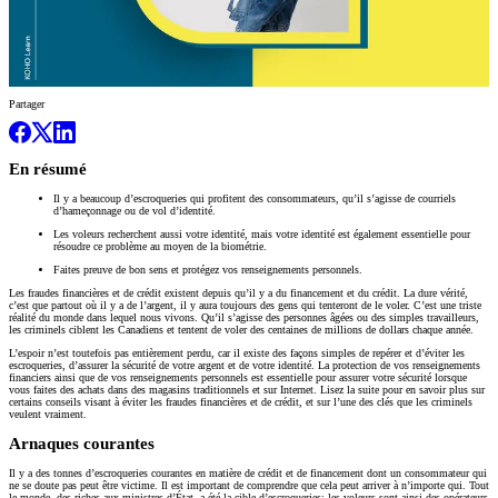
Partager
En résumé
Il y a beaucoup d’escroqueries qui profitent des consommateurs, qu’il s’agisse de courriels
d’hameçonnage ou de vol d’identité.
Les voleurs recherchent aussi votre identité, mais votre identité est également essentielle pour
résoudre ce problème au moyen de la biométrie.
Faites preuve de bon sens et protégez vos renseignements personnels.
Les fraudes financières et de crédit existent depuis qu’il y a du financement et du crédit. La dure vérité,
c’est que partout où il y a de l’argent, il y aura toujours des gens qui tenteront de le voler. C’est une triste
réalité du monde dans lequel nous vivons. Qu’il s’agisse des personnes âgées ou des simples travailleurs,
les criminels ciblent les Canadiens et tentent de voler des centaines de millions de dollars chaque année.
L’espoir n’est toutefois pas entièrement perdu, car il existe des façons simples de repérer et d’éviter les
escroqueries, d’assurer la sécurité de votre argent et de votre identité. La protection de vos renseignements
financiers ainsi que de vos renseignements personnels est essentielle pour assurer votre sécurité lorsque
vous faites des achats dans des magasins traditionnels et sur Internet. Lisez la suite pour en savoir plus sur
certains conseils visant à éviter les fraudes financières et de crédit, et sur l’une des clés que les criminels
veulent vraiment.
Arnaques courantes
Il y a des tonnes d’escroqueries courantes en matière de crédit et de financement dont un consommateur qui
ne se doute pas peut être victime. Il est important de comprendre que cela peut arriver à n’importe qui. Tout
le monde, des riches aux ministres d’État, a été la cible d’escroqueries; les voleurs sont ainsi des opérateurs