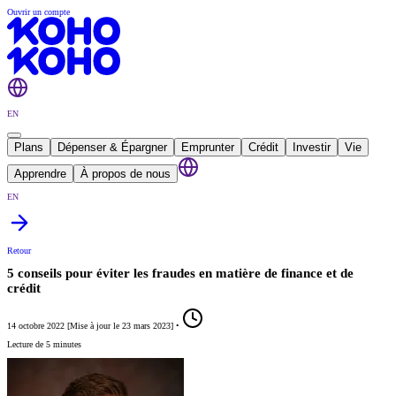
Ouvrir un compte
EN
Plans
Dépenser & Épargner
Emprunter
Crédit
Investir
Vie
Apprendre
À propos de nous
EN
Retour
5 conseils pour éviter les fraudes en matière de finance et de
crédit
14 octobre 2022
[
Mise à jour le
23 mars 2023
]
•
Lecture de 5 minutes