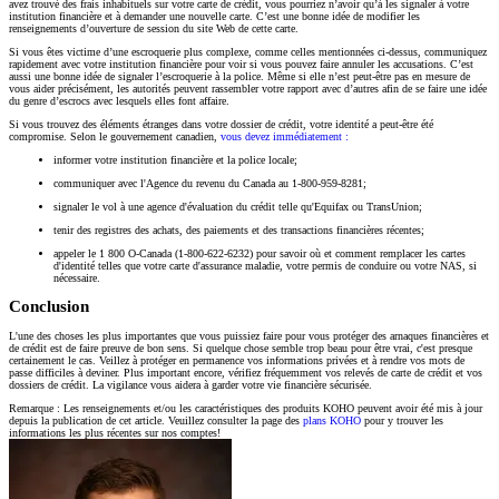
avez trouvé des frais inhabituels sur votre carte de crédit, vous pourriez n’avoir qu’à les signaler à votre
institution financière et à demander une nouvelle carte. C’est une bonne idée de modifier les
renseignements d’ouverture de session du site Web de cette carte.
Si vous êtes victime d’une escroquerie plus complexe, comme celles mentionnées ci-dessus, communiquez
rapidement avec votre institution financière pour voir si vous pouvez faire annuler les accusations. C’est
aussi une bonne idée de signaler l’escroquerie à la police. Même si elle n’est peut-être pas en mesure de
vous aider précisément, les autorités peuvent rassembler votre rapport avec d’autres afin de se faire une idée
du genre d’escrocs avec lesquels elles font affaire.
Si vous trouvez des éléments étranges dans votre dossier de crédit, votre identité a peut-être été
compromise. Selon le gouvernement canadien,
vous devez immédiatement :
informer votre institution financière et la police locale;
communiquer avec l'Agence du revenu du Canada au 1-800-959-8281;
signaler le vol à une agence d'évaluation du crédit telle qu'Equifax ou TransUnion;
tenir des registres des achats, des paiements et des transactions financières récentes;
appeler le 1 800 O-Canada (1-800-622-6232) pour savoir où et comment remplacer les cartes
d'identité telles que votre carte d'assurance maladie, votre permis de conduire ou votre NAS, si
nécessaire.
Conclusion
L'une des choses les plus importantes que vous puissiez faire pour vous protéger des arnaques financières et
de crédit est de faire preuve de bon sens. Si quelque chose semble trop beau pour être vrai, c'est presque
certainement le cas. Veillez à protéger en permanence vos informations privées et à rendre vos mots de
passe difficiles à deviner. Plus important encore, vérifiez fréquemment vos relevés de carte de crédit et vos
dossiers de crédit. La vigilance vous aidera à garder votre vie financière sécurisée.
Remarque : Les renseignements et/ou les caractéristiques des produits KOHO peuvent avoir été mis à jour
depuis la publication de cet article. Veuillez consulter la page des
plans KOHO
pour y trouver les
informations les plus récentes sur nos comptes!