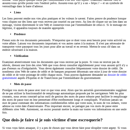
assurez-vous qu'elle pointe vers l'endroit prévu. Assurez-vous qu’il y a un « https:// » et un symbole de
verrouillage dans la barre d’adresse.
Liens
Les liens peuvent rendre nos vies plus pratiques et les voleurs le savent. Faites preuve de prudence lorsque
vous cliquez sur des liens que vous recevez par courriel ou par texto. Au lieu de cliquer sur un lien dans un
message, visitez directement le site Web et connectez-vous par l'intermédiaire de celui-ci. Si le message est
légitime, il apparaîtra toujours de manière appropriée.
Prudence
Prenez soin de vos documents personnels. N'emportez que ce dont vous avez besoin pour votre activité ou
votre affaire. Laissez vos documents importants et vos autres cartes à la maison. Il n'est pas nécessaire de
transporter votre passeport tous les jours pour aller au travail et en revenir. Mettez-le sous clé dans un
endroit sécuritaire à la maison.
Vérification
Examinez attentivement tous les documents que vous recevez par la poste. Si vous ne recevez pas de
relevés, dressez une liste des sites Web que vous devez consulter régulièrement pour vous assurer qu'il n'y a
pas d'erreurs ou d'irrégularités. Vous devez également consulter fréquemment votre dossier de crédit. De
nombreux sites Web de cartes de crédit et de banques proposent désormais une mise à jour de votre dossier
de crédit et de votre pointage de crédit chaque mois. Vous pouvez également demander un
dossier de crédit
gratuitement
auprès d'Equifax et de TransUnion par l'intermédiaire du gouvernement.
Mots de passe
Protégez vos mots de passe avec tout ce que vous avez. Alors que les autorités gouvernementales suggèrent
de ne pas utiliser la fonctionnalité de remplissage automatique proposée par les navigateurs Web les plus
courants, nous avons constaté qu'un outil de gestion des mots de passe robuste peut faciliter le remplissage
des mots de passe tout en leur permettant d'être extrêmement longs et compliqués. N'utilisez jamais un
mot de passe contenant des informations confidentielles telles que votre nom, le nom de vos enfants, votre
adresse ou votre date d'anniversaire. Plus important encore, ne partagez pas vos mots de passe entre
différents sites Web. Autrement, un escroc pourrait mettre la main sur toutes vos informations en une seule
fois.
Que dois-je faire si je suis victime d'une escroquerie?
Si vous vous faites arnaquer, il y a peu de choses que vous devez faire pour récupérer votre argent. Si vous