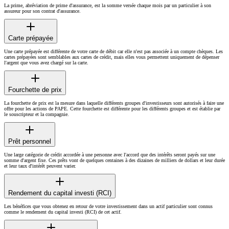
La prime, abréviation de prime d'assurance, est la somme versée chaque mois par un particulier à son
assureur pour son contrat d'assurance.
Carte prépayée
Une carte prépayée est différente de votre carte de débit car elle n'est pas associée à un compte chèques. Les
cartes prépayées sont semblables aux cartes de crédit, mais elles vous permettent uniquement de dépenser
l'argent que vous avez chargé sur la carte.
Fourchette de prix
La fourchette de prix est la mesure dans laquelle différents groupes d'investisseurs sont autorisés à faire une
offre pour les actions de PAPE. Cette fourchette est différente pour les différents groupes et est établie par
le souscripteur et la compagnie.
Prêt personnel
Une large catégorie de crédit accordée à une personne avec l'accord que des intérêts seront payés sur une
somme d'argent fixe. Ces prêts vont de quelques centaines à des dizaines de milliers de dollars et leur durée
et leur taux d'intérêt peuvent varier.
Rendement du capital investi (RCI)
Les bénéfices que vous obtenez en retour de votre investissement dans un actif particulier sont connus
comme le rendement du capital investi (RCI) de cet actif.