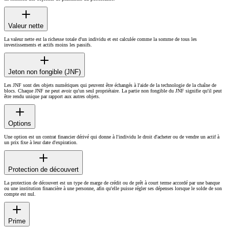
Valeur nette
La valeur nette est la richesse totale d'un individu et est calculée comme la somme de tous les
investissements et actifs moins les passifs.
Jeton non fongible (JNF)
Les JNF sont des objets numériques qui peuvent être échangés à l'aide de la technologie de la chaîne de
blocs. Chaque JNF ne peut avoir qu'un seul propriétaire. La partie non fongible du JNF signifie qu'il peut
être rendu unique par rapport aux autres objets.
Options
Une option est un contrat financier dérivé qui donne à l'individu le droit d'acheter ou de vendre un actif à
un prix fixe à leur date d'expiration.
Protection de découvert
La protection de découvert est un type de marge de crédit ou de prêt à court terme accordé par une banque
ou une institution financière à une personne, afin qu'elle puisse régler ses dépenses lorsque le solde de son
compte est nul.
Prime