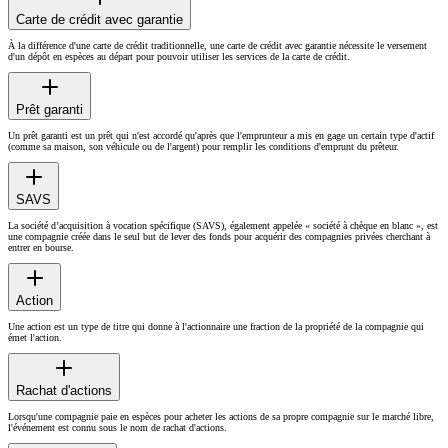
Carte de crédit avec garantie
À la différence d'une carte de crédit traditionnelle, une carte de crédit avec garantie nécessite le versement
d'un dépôt en espèces au départ pour pouvoir utiliser les services de la carte de crédit.
Prêt garanti
Un prêt garanti est un prêt qui n'est accordé qu'après que l'emprunteur a mis en gage un certain type d'actif
(comme sa maison, son véhicule ou de l'argent) pour remplir les conditions d'emprunt du prêteur.
SAVS
La société d’acquisition à vocation spécifique (SAVS), également appelée « société à chèque en blanc », est
une compagnie créée dans le seul but de lever des fonds pour acquérir des compagnies privées cherchant à
entrer en bourse.
Action
Une action est un type de titre qui donne à l'actionnaire une fraction de la propriété de la compagnie qui
émet l'action.
Rachat d'actions
Lorsqu'une compagnie paie en espèces pour acheter les actions de sa propre compagnie sur le marché libre,
l'événement est connu sous le nom de rachat d'actions.