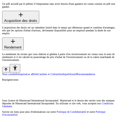
Un prêt accordé par le prêteur à l'emprunteur sans avoir besoin d'une garantie est connu comme un prêt non
garanti.
Acquisition des droits
L'acquisition des droits est un calendrier limité dans le temps qui détermine quand et combien d'avantages,
tels que les options d'achat d'actions, deviennent disponibles pour un employé pendant la durée de son
emploi.
Rendement
Le rendement du revenu que vous réalisez et générez à partir d'un investissement est connu sous le nom de
rendement et il est calculé en pourcentage du prix d'achat de l'investissement ou de la valeur marchande de
l'investissement.
Nous joindre
Entreprise
Les affiliés
Carrières et Culture
Juridique
Sécurité
Recommandation
Rejoignez-nous
Sous licence de Mastercard International Incorporated. Mastercard et le dessin des cercles sont des marques
déposées de Mastercard International Incorporated. En utilisant ce site web, vous acceptez nos
Conditions
Générales
.
Suivez ces liens pour plus d'informations sur notre
Politique de Confidentialité
et notre
Politique
d'Accessibilité
.