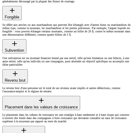
généralement découragé par la plupart des firmes de courtage.
Fongible
Se réfère aux articles ou aux marchandises qui peuvent être échangés avec d'autres biens ou marchandises du
même type, comme la monnaie, les marchandises et les pierres précieuses. Par exemple, l'argent liquide est
fongible : vous pouvez échanger certains montants, comme un billet de 20 $, contre le même montant dans
une dénomination différente, comme quatre billets de 5 $.
Subvention
Une subvention est un montant financier donné par une entité, telle qu'une fondation ou une fiducie, à une
autre entité, telle qu'un individu ou une compagnie, pour atteindre un objectif spécifique ou accomplir une
tâche particulière.
Revenu brut
Le revenu brut d'une personne est le total de ses revenus avant impôts et autres déductions, comme
l'assurance-emploi et le régime de retraite.
Placement dans les valeurs de croissance
Le placement dans les valeurs de croissance est une stratégie à haut rendement et à haut risque qui consiste
à investir des fonds dans des compagnies à forte croissance qui devraient connaître un taux de croissance
supérieur à la moyenne par rapport au reste du marché.