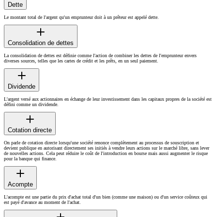
Dette
Le montant total de l'argent qu'un emprunteur doit à un prêteur est appelé dette.
Consolidation de dettes
La consolidation de dettes est définie comme l'action de combiner les dettes de l'emprunteur envers
diverses sources, telles que les cartes de crédit et les prêts, en un seul paiement.
Dividende
L'argent versé aux actionnaires en échange de leur investissement dans les capitaux propres de la société est
défini comme un dividende.
Cotation directe
On parle de cotation directe lorsqu'une société renonce complètement au processus de souscription et
devient publique en autorisant directement ses initiés à vendre leurs actions sur le marché libre, sans lever
de nouvelles actions. Cela peut réduire le coût de l'introduction en bourse mais aussi augmenter le risque
pour la banque qui finance.
Acompte
L'acompte est une partie du prix d'achat total d'un bien (comme une maison) ou d'un service coûteux qui
est payé d'avance au moment de l'achat.