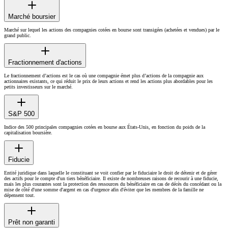
Marché boursier
Marché sur lequel les actions des compagnies cotées en bourse sont transigées (achetées et vendues) par le
grand public.
Fractionnement d'actions
Le fractionnement d’actions est le cas où une compagnie émet plus d’actions de la compagnie aux
actionnaires existants, ce qui réduit le prix de leurs actions et rend les actions plus abordables pour les
petits investisseurs sur le marché.
S&P 500
Indice des 500 principales compagnies cotées en bourse aux États-Unis, en fonction du poids de la
capitalisation boursière.
Fiducie
Entité juridique dans laquelle le constituant se voit confier par le fiduciaire le droit de détenir et de gérer
des actifs pour le compte d'un tiers bénéficiaire. Il existe de nombreuses raisons de recourir à une fiducie,
mais les plus courantes sont la protection des ressources du bénéficiaire en cas de décès du concédant ou la
mise de côté d'une somme d'argent en cas d'urgence afin d'éviter que les membres de la famille ne
dépensent tout.
Prêt non garanti