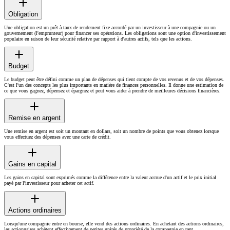
Obligation
Une obligation est un prêt à taux de rendement fixe accordé par un investisseur à une compagnie ou un
gouvernement (l'emprunteur) pour financer ses opérations. Les obligations sont une option d'investissement
populaire en raison de leur sécurité relative par rapport à d'autres actifs, tels que les actions.
Budget
Le budget peut être défini comme un plan de dépenses qui tient compte de vos revenus et de vos dépenses.
C'est l'un des concepts les plus importants en matière de finances personnelles. Il donne une estimation de
ce que vous gagnez, dépensez et épargnez et peut vous aider à prendre de meilleures décisions financières.
Remise en argent
Une remise en argent est soit un montant en dollars, soit un nombre de points que vous obtenez lorsque
vous effectuez des dépenses avec une carte de crédit.
Gains en capital
Les gains en capital sont exprimés comme la différence entre la valeur accrue d'un actif et le prix initial
payé par l'investisseur pour acheter cet actif.
Actions ordinaires
Lorsqu'une compagnie entre en bourse, elle vend des actions ordinaires. En achetant des actions ordinaires,
les actionnaires achètent effectivement de petites unités de propriété de la compagnie en tant