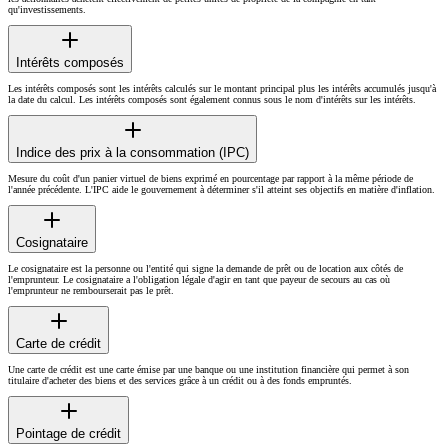
qu'investissements.
Intérêts composés
Les intérêts composés sont les intérêts calculés sur le montant principal plus les intérêts accumulés jusqu'à
la date du calcul. Les intérêts composés sont également connus sous le nom d'intérêts sur les intérêts.
Indice des prix à la consommation (IPC)
Mesure du coût d'un panier virtuel de biens exprimé en pourcentage par rapport à la même période de
l'année précédente. L'IPC aide le gouvernement à déterminer s'il atteint ses objectifs en matière d'inflation.
Cosignataire
Le cosignataire est la personne ou l'entité qui signe la demande de prêt ou de location aux côtés de
l'emprunteur. Le cosignataire a l'obligation légale d'agir en tant que payeur de secours au cas où
l'emprunteur ne rembourserait pas le prêt.
Carte de crédit
Une carte de crédit est une carte émise par une banque ou une institution financière qui permet à son
titulaire d'acheter des biens et des services grâce à un crédit ou à des fonds empruntés.
Pointage de crédit