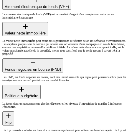
Virement électronique de fonds (VEF)
Le virement électronique de fonds (VEF) est le transfert d'argent d'un compte à un autre par un
intermédiaire électronique.
Valeur nette immobilière
La valeur nette immobilière peut avoir des significations différentes selon les scénarios d'investissement.
Les capitaux propres sont la somme qui revient aux actionnaires d'une compagnie en cas de liquidation,
comme une acquisition ou une offre publique initiale. La valeur nette d'une maison, quant à elle, est la
valeur marchande actuelle de la propriété, moins tout passif (tel que le solde restant à payer) lié à la
propriété.
Fonds négociés en bourse (FNB)
Les FNB, ou fonds négociés en bourse, sont des investissements qui regroupent plusieurs actifs pour les
transiger comme un seul produit sur un marché financier.
Politique budgétaire
La façon dont un gouvernement gère les dépenses et les niveaux d'imposition de manière à influencer
l'économie.
Flip
Un flip consiste à acheter un bien et à le revendre rapidement pour obtenir un bénéfice rapide. Un flip est