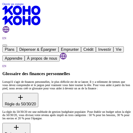
Ouvrir un compte
EN
Plans
Dépenser & Épargner
Emprunter
Crédit
Investir
Vie
Apprendre
À propos de nous
EN
Glossaire des finances personnelles
Lorsqu'il s'agit de finances personnelles, le plus difficile est de se lancer. Il y a tellement de termes que
vous devez comprendre et le jargon peut vraiment vous faire tourner la tête. Pour vous aider à partir du bon
pied, nous avons créé ce glossaire pour vous aider à devenir un as de la finance :
Règle du 50/30/20
La règle du 50/30/20 est une méthode de gestion budgétaire populaire. Pour établir un budget selon la règle
du 50/30/20, vous divisez votre revenu après impôt en trois catégories : 50 % pour les besoins, 30 % pour
les envies et 20 % pour l'épargne.