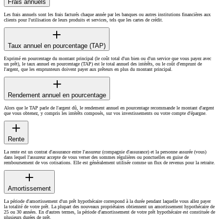
Frais annuels
Les frais annuels sont les frais facturés chaque année par les banques ou autres institutions financières aux
clients pour l'utilisation de leurs produits et services, tels que les cartes de crédit.
Taux annuel en pourcentage (TAP)
Exprimé en pourcentage du montant principal (le coût total d'un bien ou d'un service que vous payez avec
un prêt), le taux annuel en pourcentage (TAP) est le total annuel des intérêts, ou le coût d'emprunt de
l'argent, que les emprunteurs doivent payer aux prêteurs en plus du montant principal.
Rendement annuel en pourcentage
Alors que le TAP parle de l'argent dû, le rendement annuel en pourcentage recommande le montant d'argent
que vous obtenez, y compris les intérêts composés, sur vos investissements ou votre compte d'épargne.
Rente
La rente est un contrat d'assurance entre l'assureur (compagnie d'assurance) et la personne assurée (vous)
dans lequel l'assureur accepte de vous verser des sommes régulières ou ponctuelles en guise de
remboursement de vos cotisations. Elle est généralement utilisée comme un flux de revenus pour la retraite.
Amortissement
La période d'amortissement d'un prêt hypothécaire correspond à la durée pendant laquelle vous allez payer
la totalité de votre prêt. La plupart des nouveaux propriétaires obtiennent un amortissement hypothécaire de
25 ou 30 années. En d'autres termes, la période d'amortissement de votre prêt hypothécaire est constituée de
plusieurs durées de prêt.