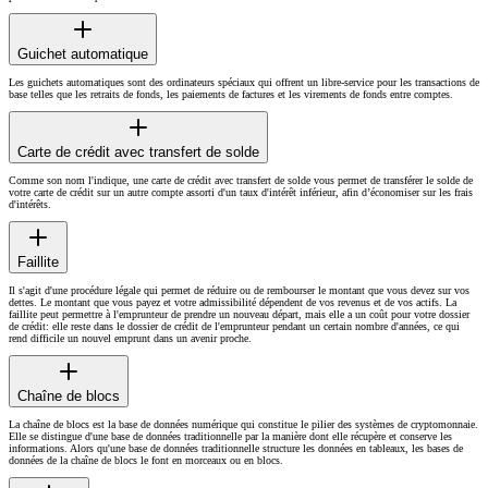
Guichet automatique
Les guichets automatiques sont des ordinateurs spéciaux qui offrent un libre-service pour les transactions de
base telles que les retraits de fonds, les paiements de factures et les virements de fonds entre comptes.
Carte de crédit avec transfert de solde
Comme son nom l'indique, une carte de crédit avec transfert de solde vous permet de transférer le solde de
votre carte de crédit sur un autre compte assorti d'un taux d'intérêt inférieur, afin d’économiser sur les frais
d'intérêts.
Faillite
Il s'agit d'une procédure légale qui permet de réduire ou de rembourser le montant que vous devez sur vos
dettes. Le montant que vous payez et votre admissibilité dépendent de vos revenus et de vos actifs. La
faillite peut permettre à l'emprunteur de prendre un nouveau départ, mais elle a un coût pour votre dossier
de crédit: elle reste dans le dossier de crédit de l'emprunteur pendant un certain nombre d'années, ce qui
rend difficile un nouvel emprunt dans un avenir proche.
Chaîne de blocs
La chaîne de blocs est la base de données numérique qui constitue le pilier des systèmes de cryptomonnaie.
Elle se distingue d'une base de données traditionnelle par la manière dont elle récupère et conserve les
informations. Alors qu'une base de données traditionnelle structure les données en tableaux, les bases de
données de la chaîne de blocs le font en morceaux ou en blocs.