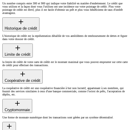
Un nombre compris entre 300 et 900 qui indique votre fiabilité en matière d'endettement. Le crédit que
vous utilisez et la façon dont vous l'utilisez ont une incidence sur votre pointage de crédit. Plus votre
pointage de crédit est élevé, plus il est facile d'obtenir un prêt et plus vous bénéficierez de taux d'intérêt
avantageux.
Historique de crédit
L'historique de crédit est la représentation détaillée de vos antécédents de remboursement de dettes et figure
dans votre dossier de crédit.
Limite de crédit
la limite de crédit de votre carte de crédit est le montant maximal que vous pouvez emprunter sur cette carte
de crédit pour effectuer des transactions.
Coopérative de crédit
La coopérative de crédit est une coopérative financière à but non lucratif, appartenant à ses membres, qui
fournit des services similaires à ceux d'une banque commerciale, comme l'octroi de prêts, l'acceptation de
dépôts, etc.
Cryptomonnaie
Une forme de monnaie numérique dont les transactions sont gérées par un système décentralisé.