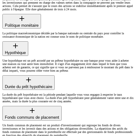
les investisseurs qui prennent en charge des valeurs nettes dans la compagnie ne peuvent pas vendre leurs
actions. Cela permet de s'assurer que le cours des actions se stabilise immédiatement après le premier appel
public à l'épargne. Elle dure généralement de trois à 24 mois.
Politique monétaire
La politique macroéconomique décidée par la banque nationale ou centrale du pays pour contrôler la
croissance économique de la nation est connue sous le nom de politique monétaire.
Hypothèque
Une hypothèque est un prêt accordé par un prêteur hypothécaire ou une banque pour vous aider à acheter
une maison ou tout autre bien immobilier. Il s'agit d'un engagement écrit dans lequel le bien que vous
achetez sert de garantie, ce qui signifie que si vous ne parvenez pas à rembourser le montant du prêt dans le
délai imparti, vous pourrez céder votre bien au prêteur.
Durée du prêt hypothécaire
La durée du prêt hypothécaire est la période pendant laquelle vous vous engagez à respecter le taux
hypothécaire que vous avez choisi. La durée d'un prêt hypothécaire peut généralement varier entre une et dix
années, mais la durée la plus courante est de cinq années.
Fonds communs de placement
Un fonds commun de placement est un produit d'investissement qui regroupe les fonds de divers
investisseurs et les investit dans des actions et des obligations diversifiées. La répartition des actifs du
fonds commun de placement dans le portefeuille est effectuée par des gestionnaires de fonds professionnels
en fonction des objectifs de placement du portefeuille.