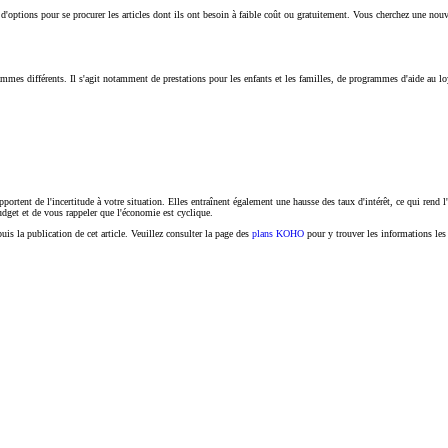
d'options pour se procurer les articles dont ils ont besoin à faible coût ou gratuitement. Vous cherchez une nouve
 différents. Il s'agit notamment de prestations pour les enfants et les familles, de programmes d'aide au loyer 
rtent de l'incertitude à votre situation. Elles entraînent également une hausse des taux d'intérêt, ce qui rend l'a
udget et de vous rappeler que l'économie est cyclique.
s la publication de cet article. Veuillez consulter la page des
plans KOHO
pour y trouver les informations les