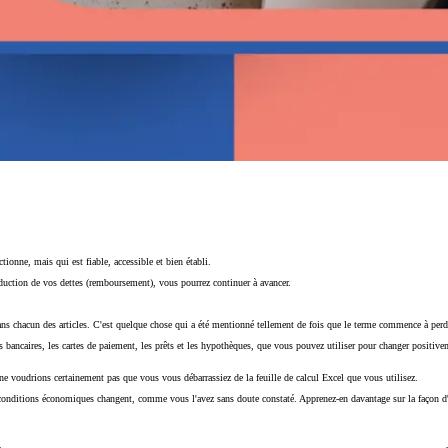
ionne, mais qui est fiable, accessible et bien établi.
éduction de vos dettes (remboursement), vous pourrez continuer à avancer.
 chacun des articles. C'est quelque chose qui a été mentionné tellement de fois que le terme commence à perdre
tes bancaires, les cartes de paiement, les prêts et les hypothèques, que vous pouvez utiliser pour changer positiv
ne voudrions certainement pas que vous vous débarrassiez de la feuille de calcul Excel que vous utilisez.
s conditions économiques changent, comme vous l'avez sans doute constaté. Apprenez-en davantage sur la façon d