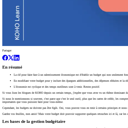
Partager
En résumé
La clé pour faire face à un ralentissement économique est d'établir un budget qui non seulement fonct
En modifiant votre budget pour y inclure des épargnes additionnelles, des dépenses réduites et la r
L'économie est cyclique et des temps meilleurs sont à venir. Restez positif.
Si vous lisez les blogues de KOHO depuis un certain temps, j'espère que vous avez vu un thème dominant dans
Si nous le mentionnons si souvent, c'est parce que c'est le seul outil, plus que les cartes de crédit, les comp
importantes que vous puissiez faire pour vous-même.
Cependant, les budgets ne doivent pas être figés. Oui, vous pouvez vous en tenir à certains principes et nous 
Gardez vos feuilles, mes amis! Mais votre budget doit pouvoir supporter quelques retouches ici et là, car le
Les bases de la gestion budgétaire