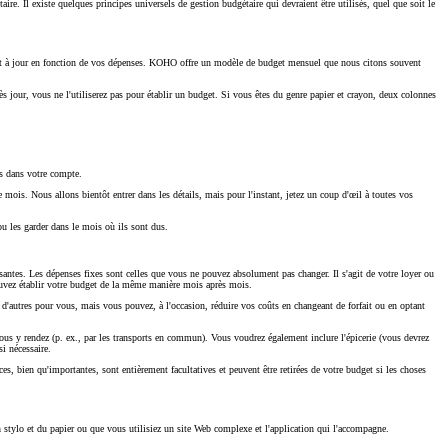
 Il existe quelques principes universels de gestion budgétaire qui devraient être utilisés, quel que soit le
ment à jour en fonction de vos dépenses. KOHO offre un modèle de budget mensuel que nous citons souvent
 jour, vous ne l'utiliserez pas pour établir un budget. Si vous êtes du genre papier et crayon, deux colonnes
es dans votre compte.
mois. Nous allons bientôt entrer dans les détails, mais pour l'instant, jetez un coup d'œil à toutes vos
ou les garder dans le mois où ils sont dus.
ssantes. Les dépenses fixes sont celles que vous ne pouvez absolument pas changer. Il s'agit de votre loyer ou
pouvez établir votre budget de la même manière mois après mois.
 d'autres pour vous, mais vous pouvez, à l'occasion, réduire vos coûts en changeant de forfait ou en optant
ous y rendez (p. ex., par les transports en commun). Vous voudrez également inclure l'épicerie (vous devrez
i nécessaire.
es, bien qu'importantes, sont entièrement facultatives et peuvent être retirées de votre budget si les choses
n stylo et du papier ou que vous utilisiez un site Web complexe et l'application qui l'accompagne.