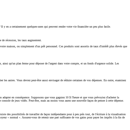
Il y en a certainement quelques-unes qui peuvent rendre votre vie financière un peu plus facile.
de de récession, les taux augmentent.
ge votre maison, ou simplement d'un prêt personnel. Ces produits sont assortis de taux d'intérêt plus élevés que
, ainsi qu'un plan ferme pour déposer de l'argent dans votre compte, et un fonds d'urgence solide. Les
ber les autres. Vous devrez peut-être aussi envisager de réduire certaines de vos dépenses. En outre, examinez
us adapter en conséquence. Supposons que vous gagniez 10 $ l'heure et que vous prévoyiez d'acheter la
le console de jeux vidéo. Peut-être, mais au moins vous aurez une nouvelle façon de penser à cette dépense.
te des possibilités de travailler de façon indépendante pour à peu près tout, de l'écriture à la visualisation
loyeur « normal ». Assurez-vous de retenir une part suffisante de vos gains pour payer les impôts à la fin de