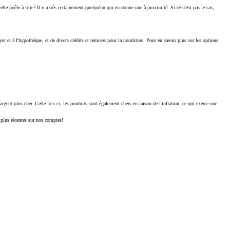
lle poêle à frire? Il y a très certainement quelqu'un qui en donne une à proximité. Si ce n'est pas le cas,
et à l'hypothèque, et de divers crédits et remises pour la nourriture. Pour en savoir plus sur les options
rgent plus cher. Cette fois-ci, les produits sont également chers en raison de l'inflation, ce qui exerce une
 plus récentes sur nos comptes!