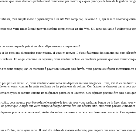
onomique, nous devrions probablement commencer par couvrir quelques principes de base de la gestion budgétaire.
tout utiliser, d'un simple modèle papier-crayon à un site Web complexe, lié à une API, qui se met automatique
e tout votre temps à configurer un système complexe sur un site Web. S'il n'est pas facile à utiliser jour après
us de votre chèque de paie et combien dépensez-vous chaque mois?
les et les pensions alimentaires pour enfants, si vous en recevez. Il s'agit également des sommes qui sont déposé
pas incluses. En ce qui concerne les dépenses, vous voudrez inclure les montants généraux que vous versez chaque 
le d'en tenir compte, car les montants à payer sont souvent plus élevés. Vous pouvez les répartir mensuellement 
eu plus en détail. Ici, vous voudrez classer certaines dépenses en trois catégories : fixes, variables ou diverti
e dettes en cours, comme les prêts étudiants ou les paiements de voiture. Ces factures ne changent pas et vous 
certains types de factures comme les téléphones portables et l'Internet. Ces dépenses peuvent être plus fixes que
es coûts, vous pourrez peut-être réduire le nombre de fois où vous vous rendez au bureau ou la façon dont vous v
 de penser que le dépôt sur votre compte d'épargne devrait être une dépense fixe, mais vous pouvez le modifier s
 dépensez pour aller au restaurant, visiter des endroits amusants ou faire des choses avec vos amis. Ces expérienc
re à l'infini, mois après mois. Il doit être utilisé de manière cohérente, peu importe que vous l'écriviez avec u