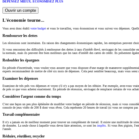
DÉPENSEZ MIEUX. ÉCONOMISEZ PLUS
Ouvrir un compte
L'économie tourne...
Vous avez donc établi
votre budget
et vous le travaillez, vous économisez et vous suivez vos dépenses. Quelles
Rembourser les dettes
Les récessions sont incertaines. En raison des changements économiques rapides, les entreprises peuvent choisi
Si vous rencontrez des difficultés à rembourser des dettes à taux d'intérêt élevé, envisagez de les consolider 
la normale, mais ils peuvent être bien meilleurs que les taux d'intérêt des cartes de crédit. Ils présentent égal
Redoubler les épargnes
En période d'incertitude, vous voulez vous assurer que vous disposez d'une marge de manœuvre supplémentaire 
experts recommandent de mettre de côté six mois de dépenses. Cela peut sembler beaucoup, mais vous serez rec
Examiner les dépenses
Examinez de très près vos dépenses et voyez s'il n'y a pas moyen de les réduire. Par exemple, avez-vous vr
de près ce que vous achetez exactement. En période de récession, envisagez de remplacer certains de vos acha
Considérer l'argent comme du temps
C'est une façon un peu plus éphémère de modifier votre budget en période de récession, mais si vous considé
console de jeux vidéo de 200 $ dont vous rêvez. Cela représente 20 heures de travail (si vous ne comptez pas d
Travail complémentaire
Il n'y a jamais eu de meilleur moment pour trouver un complément de travail. Il existe une multitude de sites W
de données. La seule chose à laquelle vous devez faire attention, ce sont les
impôts
. Si vous êtes pigiste, l'
l'année.
Réduire, réutiliser, recycler