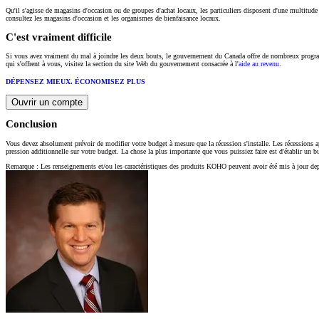
Qu'il s'agisse de magasins d'occasion ou de groupes d'achat locaux, les particuliers disposent d'une multitude 
consultez les magasins d'occasion et les organismes de bienfaisance locaux.
C'est vraiment difficile
Si vous avez vraiment du mal à joindre les deux bouts, le gouvernement du Canada offre de nombreux programmes
qui s'offrent à vous, visitez la section du site Web du gouvernement consacrée à l'
aide au revenu
.
DÉPENSEZ MIEUX. ÉCONOMISEZ PLUS
Ouvrir un compte
Conclusion
Vous devez absolument prévoir de modifier votre budget à mesure que la récession s'installe. Les récessions appo
pression additionnelle sur votre budget. La chose la plus importante que vous puissiez faire est d'établir un b
Remarque : Les renseignements et/ou les caractéristiques des produits KOHO peuvent avoir été mis à jour depui