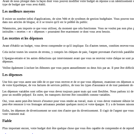
Avant de nous plonger dans la façon dont vous pouvez modifier votre budget en réponse à un ralentissement éc
type de budget que vous avez établi.
Les meilleurs moyens
Il existe un nombre infini d'applications, de sites Web et de systèmes de gestion budgétaire. Vous pouvez 
dans nos articles de blogue, et il se trouve qu'il est le préféré du public.
Néanmoins, peu importe ce que vous utilisez, du moment que cela fonctionne. Vous ne voulez pas non plus perdr
intitulées « recettes » et « dépenses » pourraient être exactement ce dont vous avez besoin.
Les recettes et les dépenses
Avant d'établir un budget, vous devez comprendre ce qu'il implique. En d'autres termes, combien recevez-vo
Cela inclut toutes les sources de revenu, y compris les chèques de paie, l'argent provenant d'activités parallè
L'épargne-retraite et les autres déductions qui interviennent avant que vous ne receviez votre chèque ne sont 
dépenses.
Veillez également à inclure les éléments que vous payez annuellement ou deux fois par an. Il peut être diffici
Les dépenses
Une fois que vous aurez une idée de ce que vous recevez et de ce que vous dépensez, examinez ces dépenses un p
de votre hypothèque, de vos factures de services publics, de tous les types d'assurance et de tout paiement d
Les dépenses variables sont celles que vous devez toujours payer mais qui sont flexibles. Nous parlons ici de 
pour un modèle prépayé. En outre, les transports doivent être considérés comme variables.
Oui, vous aurez peut-être
besoin d'
essence pour vous rendre au travail, mais si vous devez vraiment réduire l
peut-être renoncer à vos fromages artisanaux pendant quelques mois) et votre épargne. Il y a de bonnes raisons
Enfin, les dépenses de divertissement ne sont rien d'autre que du divertissement. Il s'agit de l'argent que vous
vont vraiment mal.
Fiable
Plus important encore, votre budget doit être quelque chose que vous êtes capable de comprendre et de reprodui