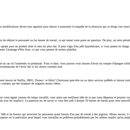
 modifications devez-vous apporter pour réussir à surmonter la tempête de la récession qui se dirige vers nous? 
r de réduire le personnel ou les heures de travail, ce qui remet votre poste en question. De plus, en cette pério
en optant pour un produit dont le taux est plus bas. Il peut s'agir d'un prêt hypothécaire, si vous prenez en char
ement l'avantage d'être fixes, ce qui vous permet de mieux planifier.
au cas où l'inattendu se produirait. Pour ce faire, vous pouvez vous assurer d'avoir un compte d'épargne solide
onnaissant de l'avoir fait si les choses tournent mal.
aiment besoin de Netflix, HBO, Disney+
et
Hulu? Choisissez peut-être un ou deux services préférés et laissez tom
ts courants par des marques de magasin moins chères.
rez votre argent comme du temps travaillé, vous aurez une meilleure idée de ce que vous dépensez et pourrez vo
u tout les impôts!). La question est de savoir si vous êtes prêt à donner 20 heures de travail pour cette nouvel
eb et de forums qui associent les personnes ayant besoin d'un peu de travail à des pigistes. Mieux encore, il exis
entreprise ou le particulier pour lequel vous travaillez ne prélèvera probablement pas les mêmes impôts qu'un emp