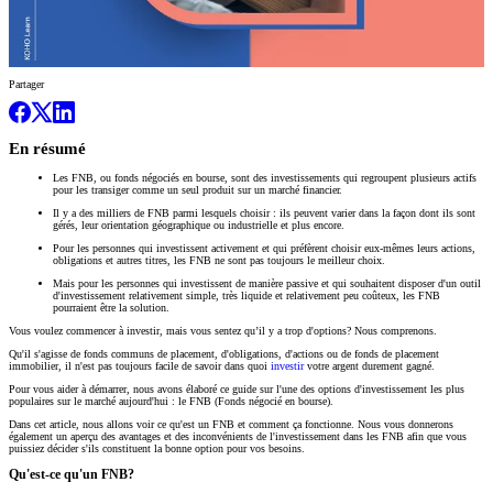
Partager
En résumé
Les FNB, ou fonds négociés en bourse, sont des investissements qui regroupent plusieurs actifs
pour les transiger comme un seul produit sur un marché financier.
Il y a des milliers de FNB parmi lesquels choisir : ils peuvent varier dans la façon dont ils sont
gérés, leur orientation géographique ou industrielle et plus encore.
Pour les personnes qui investissent activement et qui préfèrent choisir eux-mêmes leurs actions,
obligations et autres titres, les FNB ne sont pas toujours le meilleur choix.
Mais pour les personnes qui investissent de manière passive et qui souhaitent disposer d'un outil
d'investissement relativement simple, très liquide et relativement peu coûteux, les FNB
pourraient être la solution.
Vous voulez commencer à investir, mais vous sentez qu’il y a trop d'options? Nous comprenons.
Qu'il s'agisse de fonds communs de placement, d'obligations, d'actions ou de fonds de placement
immobilier, il n'est pas toujours facile de savoir dans quoi
investir
votre argent durement gagné.
Pour vous aider à démarrer, nous avons élaboré ce guide sur l'une des options d'investissement les plus
populaires sur le marché aujourd'hui : le FNB (Fonds négocié en bourse).
Dans cet article, nous allons voir ce qu'est un FNB et comment ça fonctionne. Nous vous donnerons
également un aperçu des avantages et des inconvénients de l'investissement dans les FNB afin que vous
puissiez décider s'ils constituent la bonne option pour vos besoins.
Qu'est-ce qu'un FNB?