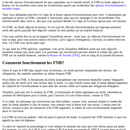
L'une des options d'investissement les plus populaires sur le marché actuel, le FNB ou fonds négocié en
bourse, est un excellent choix pour les investisseurs passifs qui recherchent des
options d'investissement à
moindre risque
.
Vous vous demandez peut-être s'il s'agit de la bonne option d'investissement pour vous. Commençons par
expliquer ce qu'est un FNB, comment il fonctionne, ainsi que les avantages et les inconvénients d'un
investissement dans celui-ci, afin que vous puissiez décider s'il s'agit de la bonne option pour vos besoins.
Un FNB, ou fonds négocié en bourse, est un type de véhicule d'investissement qui regroupe plusieurs
actifs afin qu'ils puissent être négociés comme un seul produit sur un marché financier.
Cela vous semble être un tas de jargon? Simplifions encore : avant tout, un véhicule d'investissement est
tout ce dans quoi vous pouvez choisir d'investir, qu'il s'agisse d'obligations, d'actions ou même d'œuvres
d'art. Un FNB n'est qu'un autre type.
Ce qui rend les FNB spéciaux, cependant, c'est qu'ils récupèrent différents actifs qui sont négociés
ensemble comme une seule unité. Les personnes qui investissent peuvent acheter et vendre des parts de
FNB sur un marché financier, comme la
Bourse de Toronto (TSX)
, tout au long de la journée de bourse.
Comment fonctionnent les FNB?
Selon le type de FNB dans lequel vous investissez, ces actifs peuvent comprendre des actions, des
obligations, des matières premières ou même d'autres FNB.
Pour établir un FNB, le fournisseur du fonds (normalement une institution financière comme Vanguard)
achète tous les actifs qu'il veut inclure dans le fonds. Le type d'actifs inclus dans le fonds dépend largement
de l'objectif de l'investissement et peut aller des actions cotées au Canada aux obligations étrangères.
Toutefois, quel que soit le contenu du FNB, le fournisseur du fonds regroupera ces actifs, obtiendra un
symbole de téléscripteur pour le fonds, puis l'inscrira à la cote d'une bourse, comme le TSX.
À ce stade, les personnes qui investissent par elles-mêmes, comme vous, peuvent acheter et vendre des
parts du fonds pendant le jour de bourse, tout comme vous le feriez avec une action. Comme pour les
actions, lorsque le prix de transaction d'un FNB augmente, la valeur de votre investissement augmente
aussi et vice-versa.
Les FNB ne sont pas gratuits. Afin de payer la gestion du fonds, la majorité des FNB facturent ce que l'on
appelle un ratio de dépenses.
Ce ratio est exprimé en pourcentage et vous indique le montant des frais que vous devrez payer par année.
Par exemple, un ratio de 0,08 % vous coûtera 0,80 $ en frais par tranche de 1000 $ investis dans un fonds.