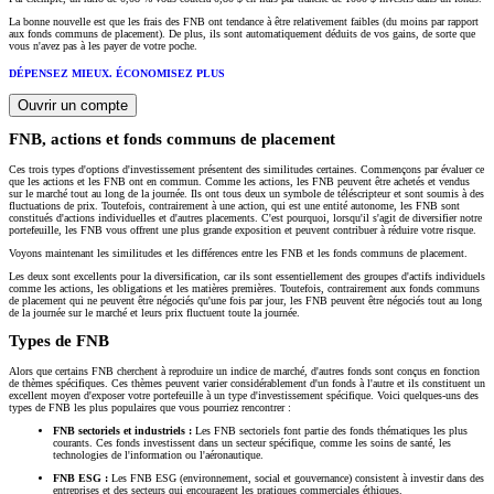
La bonne nouvelle est que les frais des FNB ont tendance à être relativement faibles (du moins par rapport
aux fonds communs de placement). De plus, ils sont automatiquement déduits de vos gains, de sorte que
vous n'avez pas à les payer de votre poche.
DÉPENSEZ MIEUX. ÉCONOMISEZ PLUS
Ouvrir un compte
FNB, actions et fonds communs de placement
Ces trois types d'options d'investissement présentent des similitudes certaines. Commençons par évaluer ce
que les actions et les FNB ont en commun. Comme les actions, les FNB peuvent être achetés et vendus
sur le marché tout au long de la journée. Ils ont tous deux un symbole de téléscripteur et sont soumis à des
fluctuations de prix. Toutefois, contrairement à une action, qui est une entité autonome, les FNB sont
constitués d'actions individuelles et d'autres placements. C'est pourquoi, lorsqu'il s'agit de diversifier notre
portefeuille, les FNB vous offrent une plus grande exposition et peuvent contribuer à réduire votre risque.
Voyons maintenant les similitudes et les différences entre les FNB et les fonds communs de placement.
Les deux sont excellents pour la diversification, car ils sont essentiellement des groupes d'actifs individuels
comme les actions, les obligations et les matières premières. Toutefois, contrairement aux fonds communs
de placement qui ne peuvent être négociés qu'une fois par jour, les FNB peuvent être négociés tout au long
de la journée sur le marché et leurs prix fluctuent toute la journée.
Types de FNB
Alors que certains FNB cherchent à reproduire un indice de marché, d'autres fonds sont conçus en fonction
de thèmes spécifiques. Ces thèmes peuvent varier considérablement d'un fonds à l'autre et ils constituent un
excellent moyen d'exposer votre portefeuille à un type d'investissement spécifique. Voici quelques-uns des
types de FNB les plus populaires que vous pourriez rencontrer :
FNB sectoriels et industriels :
Les FNB sectoriels font partie des fonds thématiques les plus
courants. Ces fonds investissent dans un secteur spécifique, comme les soins de santé, les
technologies de l'information ou l'aéronautique.
FNB ESG :
Les FNB ESG (environnement, social et gouvernance) consistent à investir dans des
entreprises et des secteurs qui encouragent les pratiques commerciales éthiques.