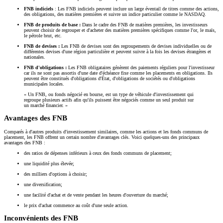
FNB indiciels
: Les FNB indiciels peuvent inclure un large éventail de titres comme des actions,
des obligations, des matières premières et suivre un indice particulier comme le NASDAQ.
FNB de produits de base :
Dans le cadre des FNB de matières premières, les investisseurs
peuvent choisir de regrouper et d'acheter des matières premières spécifiques comme l'or, le maïs,
le pétrole brut, etc.
FNB de devises :
Les FNB de devises sont des regroupements de devises individuelles ou de
différentes devises d'une région particulière et peuvent suivre à la fois les devises étrangères et
nationales.
FNB d'obligations :
Les FNB obligataires génèrent des paiements réguliers pour l'investisseur
car ils ne sont pas assortis d'une date d'échéance fixe comme les placements en obligations. Ils
peuvent être constitués d'obligations d'État, d'obligations de sociétés ou d'obligations
municipales locales.
« Un FNB, ou fonds négocié en bourse, est un type de véhicule d'investissement qui
regroupe plusieurs actifs afin qu'ils puissent être négociés comme un seul produit sur
un marché financier. »
Avantages des FNB
Comparés à d'autres produits d'investissement similaires, comme les actions et les fonds communs de
placement, les FNB offrent un certain nombre d'avantages clés. Voici quelques-uns des principaux
avantages des FNB :
des ratios de dépenses inférieurs à ceux des fonds communs de placement;
une liquidité plus élevée;
des milliers d'options à choisir;
une diversification;
une facilité d'achat et de vente pendant les heures d'ouverture du marché;
le prix d'achat commence au coût d'une seule action.
Inconvénients des FNB