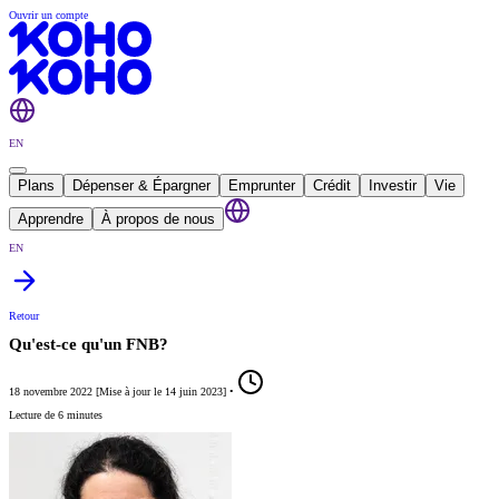
Ouvrir un compte
EN
Plans
Dépenser & Épargner
Emprunter
Crédit
Investir
Vie
Apprendre
À propos de nous
EN
Retour
Qu'est-ce qu'un FNB?
18 novembre 2022
[
Mise à jour le
14 juin 2023
]
•
Lecture de 6 minutes