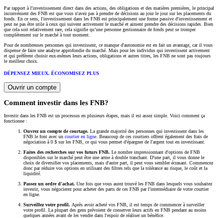
Par rapport à l'investissement direct dans des actions, des obligations et des matières premières, le principal
inconvénient des FNB est que vous n'avez pas à prendre de décisions au jour le jour sur les placements du
fonds. En ce sens, l'investissement dans les FNB est principalement une forme passive d'investissement et
peut ne pas être utile à ceux qui suivent activement le marché et aiment prendre des décisions rapides. Bien
que cela soit relativement rare, cela signifie qu’une personne gestionnaire de fonds peut se tromper
complètement sur le marché à tout moment.
Pour de nombreuses personnes qui investissent, ce manque d'autonomie est en fait un avantage, car il vous
dispense de faire une analyse approfondie du marché. Mais pour les individus qui investissent activement
et qui préfèrent choisir eux-mêmes leurs actions, obligations et autres titres, les FNB ne sont pas toujours
le meilleur choix.
DÉPENSEZ MIEUX. ÉCONOMISEZ PLUS
Ouvrir un compte
Comment investir dans les FNB?
Investir dans les FNB est un processus en plusieurs étapes, mais il est assez simple. Voici comment ça
fonctionne :
Ouvrez un compte de courtage.
La grande majorité des personnes qui investissent dans les
FNB le font avec un
courtier en ligne
. Beaucoup de ces courtiers offrent également des frais de
négociation à 0 $ sur les FNB, ce qui vous permet d'épargner de l'argent tout en investissant.
Faites des recherches sur vos futurs FNB.
Le nombre impressionnant d'options de FNB
disponibles sur le marché peut être une arme à double tranchant. D'une part, il vous donne le
choix de diversifier vos placements, mais d'autre part, il peut vous sembler écrasant. Commencez
donc par réduire vos options en utilisant des filtres tels que la tolérance au risque, le coût et la
liquidité.
Passez un ordre d'achat.
Une fois que vous aurez trouvé les FNB dans lesquels vous souhaitez
investir, vous négocierez pour acheter des parts de ces FNB par l'intermédiaire de votre courtier
en ligne.
Surveillez votre profil.
Après avoir acheté vos FNB, il est temps de commencer à surveiller
votre profil. La plupart des gens prévoient de conserver leurs actifs en FNB pendant au moins
quelques années avant de les vendre dans l'espoir de réaliser un bénéfice.