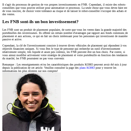
Il s'agit du processus de gestion de vos propres investissements en FNB. Cependant, il existe des robots-
conseillers que vous pouvez utiliser pour automatiser ce processus. La seule chose que vous devez faire est
de vous inscrire, de choisir votre tolérance au risque et de laisser le robot-conseiller s'occuper des achats et
des ventes.
Les FNB sont-ils un bon investissement?
Les FNB sont un produit de placement populaire, de sorte que vous les verrez dans la grande majorité des
portefeuilles des investisseurs. Ils offrent un certain nombre d'avantages par rapport aux fonds communs de
placement et aux actions, ce qui en fait un choix intéressant pour les personnes qui investissent de manière
passive et active.
Cependant, la clé de l'investissement consiste à trouver divers véhicules de placement qui répondent à vos
objectifs financiers uniques. Si vous êtes le type de personne qui recherche un outil d'investissement
relativement simple, très liquide et assez peu coûteux, les FNB peuvent être un bon choix. Par contre, si
vous aimez modifier activement votre stratégie de placement et votre portefeuille en fonction des tendances
du marché, les FNB pourraient ne pas vous convenir.
Remarque : Les renseignements et/ou les caractéristiques des produits KOHO peuvent avoir été mis à jour
depuis la publication de cet article. Veuillez consulter la page des
plans KOHO
pour y trouver les
informations les plus récentes sur nos comptes!