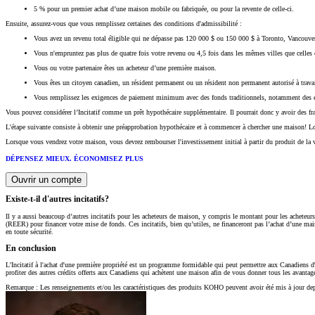
5 % pour un premier achat d’une maison mobile ou fabriquée, ou pour la revente de celle-ci.
Ensuite, assurez-vous que vous remplissez certaines des conditions d'admissibilité :
Vous avez un revenu total éligible qui ne dépasse pas 120 000 $ ou 150 000 $ à Toronto, Vancouver
Vous n'empruntez pas plus de quatre fois votre revenu ou 4,5 fois dans les mêmes villes que celles c
Vous ou votre partenaire êtes un acheteur d’une première maison.
Vous êtes un citoyen canadien, un résident permanent ou un résident non permanent autorisé à trava
Vous remplissez les exigences de paiement minimum avec des fonds traditionnels, notamment des éc
Vous pouvez considérer l’Incitatif comme un prêt hypothécaire supplémentaire. Il pourrait donc y avoir des f
L'étape suivante consiste à obtenir une préapprobation hypothécaire et à commencer à chercher une maison! L
Lorsque vous vendrez votre maison, vous devrez rembourser l'investissement initial à partir du produit de la v
DÉPENSEZ MIEUX. ÉCONOMISEZ PLUS
Ouvrir un compte
Existe-t-il d'autres incitatifs?
Il y a aussi beaucoup d’autres incitatifs pour les acheteurs de maison, y compris le montant pour les acheteu
(REER) pour financer votre mise de fonds. Ces incitatifs, bien qu’utiles, ne financeront pas l’achat d’une m
en toute sécurité.
En conclusion
L'Incitatif à l'achat d'une première propriété est un programme formidable qui peut permettre aux Canadiens d
profiter des autres crédits offerts aux Canadiens qui achètent une maison afin de vous donner tous les avantag
Remarque : Les renseignements et/ou les caractéristiques des produits KOHO peuvent avoir été mis à jour depui