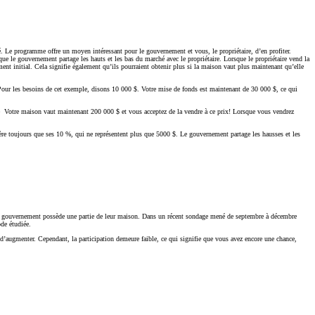
. Le programme offre un moyen intéressant pour le gouvernement et vous, le propriétaire, d’en profiter.
 le gouvernement partage les hauts et les bas du marché avec le propriétaire. Lorsque le propriétaire vend la
nt initial. Cela signifie également qu’ils pourraient obtenir plus si la maison vaut plus maintenant qu’elle
ur les besoins de cet exemple, disons 10 000 $. Votre mise de fonds est maintenant de 30 000 $, ce qui
 Votre maison vaut maintenant 200 000 $ et vous acceptez de la vendre à ce prix! Lorsque vous vendrez
 toujours que ses 10 %, qui ne représentent plus que 5000 $. Le gouvernement partage les hausses et les
e le gouvernement possède une partie de leur maison. Dans un récent sondage mené de septembre à décembre
de étudiée.
 d’augmenter. Cependant, la participation demeure faible, ce qui signifie que vous avez encore une chance,