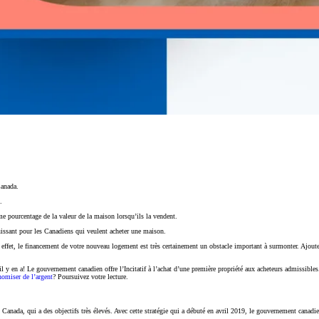
Canada.
.
e pourcentage de la valeur de la maison lorsqu’ils la vendent.
puissant pour les Canadiens qui veulent acheter une maison.
ffet, le financement de votre nouveau logement est très certainement un obstacle important à surmonter. Ajoutez à
, il y en a! Le gouvernement canadien offre l’Incitatif à l’achat d’une première propriété aux acheteurs admissibl
nomiser de l’argent
? Poursuivez votre lecture.
 Canada, qui a des objectifs très élevés. Avec cette stratégie qui a débuté en avril 2019, le gouvernement canadie