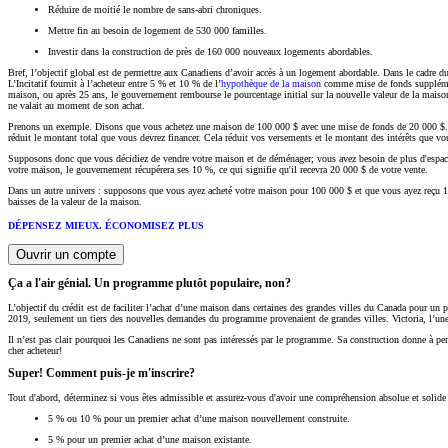
Réduire de moitié le nombre de sans-abri chroniques.
Mettre fin au besoin de logement de 530 000 familles.
Investir dans la construction de près de 160 000 nouveaux logements abordables.
Bref, l’objectif global est de permettre aux Canadiens d’avoir accès à un logement abordable. Dans le cadre 
L’Incitatif fournit à l’acheteur entre 5 % et 10 % de l’
hypothèque de la maison
comme mise de fonds supplémenta
maison, ou après 25 ans, le gouvernement rembourse le pourcentage initial sur la nouvelle valeur de la maison
ne valait au moment de son achat.
Prenons un exemple. Disons que vous achetez une maison de 100 000 $ avec une mise de fonds de 20 000 $. V
réduit le montant total que vous devrez financer. Cela réduit vos versements et le montant des intérêts que v
Supposons donc que vous décidiez de vendre votre maison et de déménager; vous avez besoin de plus d'espac
votre maison, le gouvernement récupérera ses 10 %, ce qui signifie qu'il recevra 20 000 $ de votre vente.
Dans un autre univers : supposons que vous ayez acheté votre maison pour 100 000 $ et que vous ayez reçu 1
baisses de la valeur de la maison.
DÉPENSEZ MIEUX. ÉCONOMISEZ PLUS
Ouvrir un compte
Ça a l'air génial. Un programme plutôt populaire, non?
L’objectif du crédit est de faciliter l’achat d’une maison dans certaines des grandes villes du Canada pour 
2019, seulement un tiers des nouvelles demandes du programme provenaient de grandes villes. Victoria, l’une
Il n’est pas clair pourquoi les Canadiens ne sont pas intéressés par le programme. Sa construction donne à pen
cher acheteur!
Super! Comment puis-je m'inscrire?
Tout d'abord, déterminez si vous êtes admissible et assurez-vous d'avoir une compréhension absolue et solide de
5 % ou 10 % pour un premier achat d’une maison nouvellement construite.
5 % pour un premier achat d’une maison existante.