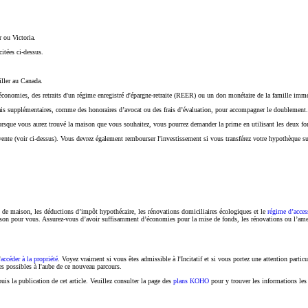
 ou Victoria.
itées ci-dessus.
iller au Canada.
onomies, des retraits d'un régime enregistré d'épargne-retraite (REER) ou un don monétaire de la famille immé
rais supplémentaires, comme des honoraires d’avocat ou des frais d’évaluation, pour accompagner le doublement.
orsque vous aurez trouvé la maison que vous souhaitez, vous pourrez demander la prime en utilisant les deux fo
ente (voir ci-dessus). Vous devrez également rembourser l'investissement si vous transférez votre hypothèque sur
rs de maison, les déductions d’impôt hypothécaire, les rénovations domiciliaires écologiques et le
régime d’acces
aison pour vous. Assurez-vous d’avoir suffisamment d’économies pour la mise de fonds, les rénovations ou l’am
'
accéder à la propriété
. Voyez vraiment si vous êtes admissible à l'Incitatif et si vous portez une attention partic
es possibles à l'aube de ce nouveau parcours.
s la publication de cet article. Veuillez consulter la page des
plans KOHO
pour y trouver les informations les