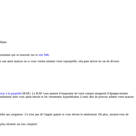
diate.
rmulaires qui se trouvent sur ce
site Web
.
 une autre maison ou si vous voulez racheter votre copropriété; cela peut arriver en cas de divorce.
sion à la propriété
(RAP). Le RAP vous permet d’emprunter de votre compte enregistré d’épargne-retraite
eublement dont vous aurez besoin et les versements hypothécaires à venir afin de pouvoir acheter votre maison
ulière aux exigences. Ce n'est pas de l'argent gratuit et vous devrez le rembourser. De plus, assurez-vous de
 plus récentes sur nos comptes!