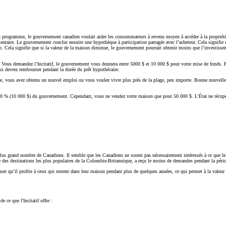
du programme, le gouvernement canadien voulait aider les consommateurs à revenu moyen à accéder à la propriété
ire. Le gouvernement conclut ensuite une hypothèque à participation partagée avec l’acheteur. Cela signifie que
. Cela signifie que si la valeur de la maison diminue, le gouvernement pourrait obtenir moins que l’investisseme
ous demandez l’Incitatif, le gouvernement vous donnera entre 5000 $ et 10 000 $ pour votre mise de fonds. Po
ous devrez rembourser pendant la durée du prêt hypothécaire.
e, vous avez obtenu un nouvel emploi ou vous voulez vivre plus près de la plage, peu importe. Bonne nouvelle
0 % (10 000 $) du gouvernement. Cependant, vous ne vendez votre maison que pour 50 000 $. L'État ne récupère
un plus grand nombre de Canadiens. Il semble que les Canadiens ne soient pas nécessairement intéressés à ce qu
 des destinations les plus populaires de la Colombie-Britannique, a reçu le moins de demandes pendant la pério
ser qu’il profite à ceux qui restent dans leur maison pendant plus de quelques années, ce qui permet à la valeur
 ce que l'Incitatif offre :