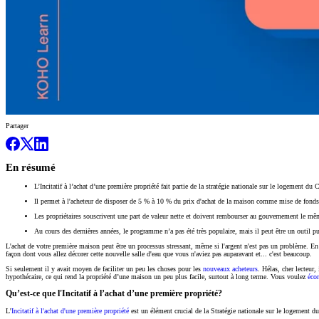
Partager
En résumé
L’Incitatif à l’achat d’une première propriété fait partie de la stratégie nationale sur le logement du 
Il permet à l'acheteur de disposer de 5 % à 10 % du prix d'achat de la maison comme mise de fonds
Les propriétaires souscrivent une part de valeur nette et doivent rembourser au gouvernement le mêm
Au cours des dernières années, le programme n’a pas été très populaire, mais il peut être un outil 
L'achat de votre première maison peut être un processus stressant, même si l'argent n'est pas un problème. En e
façon dont vous allez décorer cette nouvelle salle d'eau que vous n'aviez pas auparavant et... c'est beaucoup.
Si seulement il y avait moyen de faciliter un peu les choses pour les
nouveaux acheteurs
. Hélas, cher lecteur
hypothécaire, ce qui rend la propriété d’une maison un peu plus facile, surtout à long terme. Vous voulez
éco
Qu’est-ce que l'Incitatif à l’achat d’une première propriété?
L'
Incitatif à l'achat d'une première propriété
est un élément crucial de la Stratégie nationale sur le logement du