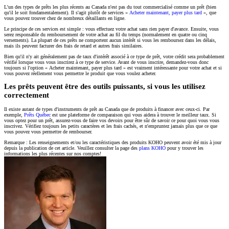
L'un des types de prêts les plus récents au Canada n'est pas du tout commercialisé comme un prêt (bien
qu'il le soit fondamentalement). Il s'agit plutôt de services «
Acheter maintenant, payer plus tard
», que
vous pouvez trouver chez de nombreux détaillants en ligne.
Le principe de ces services est simple : vous effectuez votre achat sans rien payer d'avance. Ensuite, vous
serez responsable du remboursement de votre achat au fil du temps (normalement en quatre ou cinq
versements). La plupart de ces prêts ne comportent aucun intérêt si vous les remboursez dans les délais,
mais ils peuvent facturer des frais de retard et autres frais similaires.
Bien qu'il n'y ait généralement pas de taux d'intérêt associé à ce type de prêt, votre crédit sera probablement
vérifié lorsque vous vous inscrirez à ce type de service. Avant de vous inscrire, demandez-vous donc
toujours si l'option « Acheter maintenant, payer plus tard » est vraiment intéressante pour votre achat et si
vous pouvez réellement vous permettre le produit que vous voulez acheter.
Les prêts peuvent être des outils puissants, si vous les utilisez
correctement
Il existe autant de types d'instruments de prêt au Canada que de produits à financer avec ceux-ci. Par
exemple,
Prêts Québec
est une plateforme de comparaison qui vous aidera à trouver le meilleur taux. Si
vous optez pour un prêt, assurez-vous de faire vos devoirs pour être sûr de savoir ce pour quoi vous vous
inscrivez. Vérifiez toujours les petits caractères et les frais cachés, et n'empruntez jamais plus que ce que
vous pouvez vous permettre de rembourser.
Remarque : Les renseignements et/ou les caractéristiques des produits KOHO peuvent avoir été mis à jour
depuis la publication de cet article. Veuillez consulter la page des
plans KOHO
pour y trouver les
informations les plus récentes sur nos comptes!