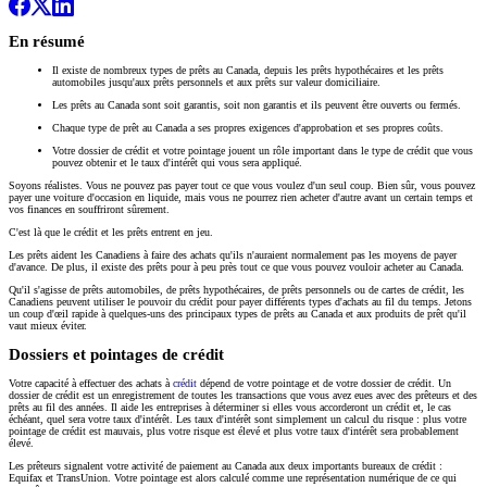
En résumé
Il existe de nombreux types de prêts au Canada, depuis les prêts hypothécaires et les prêts
automobiles jusqu'aux prêts personnels et aux prêts sur valeur domiciliaire.
Les prêts au Canada sont soit garantis, soit non garantis et ils peuvent être ouverts ou fermés.
Chaque type de prêt au Canada a ses propres exigences d'approbation et ses propres coûts.
Votre dossier de crédit et votre pointage jouent un rôle important dans le type de crédit que vous
pouvez obtenir et le taux d'intérêt qui vous sera appliqué.
Soyons réalistes. Vous ne pouvez pas payer tout ce que vous voulez d'un seul coup. Bien sûr, vous pouvez
payer une voiture d'occasion en liquide, mais vous ne pourrez rien acheter d'autre avant un certain temps et
vos finances en souffriront sûrement.
C'est là que le crédit et les prêts entrent en jeu.
Les prêts aident les Canadiens à faire des achats qu'ils n'auraient normalement pas les moyens de payer
d'avance. De plus, il existe des prêts pour à peu près tout ce que vous pouvez vouloir acheter au Canada.
Qu'il s'agisse de prêts automobiles, de prêts hypothécaires, de prêts personnels ou de cartes de crédit, les
Canadiens peuvent utiliser le pouvoir du crédit pour payer différents types d'achats au fil du temps. Jetons
un coup d'œil rapide à quelques-uns des principaux types de prêts au Canada et aux produits de prêt qu'il
vaut mieux éviter.
Dossiers et pointages de crédit
Votre capacité à effectuer des achats à
crédit
dépend de votre pointage et de votre dossier de crédit. Un
dossier de crédit est un enregistrement de toutes les transactions que vous avez eues avec des prêteurs et des
prêts au fil des années. Il aide les entreprises à déterminer si elles vous accorderont un crédit et, le cas
échéant, quel sera votre taux d'intérêt. Les taux d'intérêt sont simplement un calcul du risque : plus votre
pointage de crédit est mauvais, plus votre risque est élevé et plus votre taux d'intérêt sera probablement
élevé.
Les prêteurs signalent votre activité de paiement au Canada aux deux importants bureaux de crédit :
Equifax et TransUnion. Votre pointage est alors calculé comme une représentation numérique de ce qui