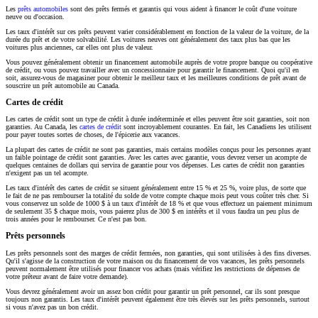
Les
prêts automobiles
sont des prêts fermés et garantis qui vous aident à financer le coût d'une voiture
neuve ou d'occasion.
Les taux d'intérêt sur ces prêts peuvent varier considérablement en fonction de la valeur de la voiture, de la
durée du prêt et de votre solvabilité. Les voitures neuves ont généralement des taux plus bas que les
voitures plus anciennes, car elles ont plus de valeur.
Vous pouvez généralement obtenir un financement automobile auprès de votre propre banque ou coopérative
de crédit, ou vous pouvez travailler avec un concessionnaire pour garantir le financement. Quoi qu'il en
soit, assurez-vous de magasiner pour obtenir le meilleur taux et les meilleures conditions de prêt avant de
souscrire un prêt automobile au Canada.
Cartes de crédit
Les cartes de crédit sont un type de crédit à durée indéterminée et elles peuvent être soit garanties, soit non
garanties. Au Canada, les
cartes de crédit
sont incroyablement courantes. En fait, les Canadiens les utilisent
pour payer toutes sortes de choses, de l'épicerie aux vacances.
La plupart des cartes de crédit ne sont pas garanties, mais certains modèles conçus pour les personnes ayant
un faible pointage de crédit sont garanties. Avec les cartes avec garantie, vous devrez verser un acompte de
quelques centaines de dollars qui servira de garantie pour vos dépenses. Les cartes de crédit non garanties
n'exigent pas un tel acompte.
Les taux d'intérêt des cartes de crédit se situent généralement entre 15 % et 25 %, voire plus, de sorte que
le fait de ne pas rembourser la totalité du solde de votre compte chaque mois peut vous coûter très cher. Si
vous conservez un solde de 1000 $ à un taux d'intérêt de 18 % et que vous effectuez un paiement minimum
de seulement 35 $ chaque mois, vous paierez plus de 300 $ en intérêts et il vous faudra un peu plus de
trois années pour le rembourser. Ce n'est pas bon.
Prêts personnels
Les prêts personnels sont des marges de crédit fermées, non garanties, qui sont utilisées à des fins diverses.
Qu'il s'agisse de la construction de votre maison ou du financement de vos vacances, les prêts personnels
peuvent normalement être utilisés pour financer vos achats (mais vérifiez les restrictions de dépenses de
votre prêteur avant de faire votre demande).
Vous devrez généralement avoir un assez bon crédit pour garantir un prêt personnel, car ils sont presque
toujours non garantis. Les taux d'intérêt peuvent également être très élevés sur les prêts personnels, surtout
si vous n'avez pas un bon crédit.