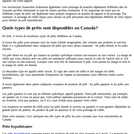
apparaît sur votre rapport.
Les institutions financières évalueront également votre pointage de manière légèrement différente afin de
s'assurer qu'elles obtiennent le type de clients qu'elles souhaitent. Il est important de noter que les
différents types de prêts ont également leurs propres exigences en matière de rapport et de pointage. Par
exemple, le pointage de crédit requis pour obtenir un prêt personnel sera légèrement différent de celui requis
pour obtenir un prêt hypothécaire.
Quels types de prêts sont disponibles au Canada?
En bref, il existe de nombreux types de prêts différents au Canada.
Il existe des prêts pour presque tous les types d'achat imaginables, des voitures aux produits et services.
Mais il y a généralement deux catégories de prêts que nous allons examiner : les prêts fermés et les prêts
ouverts.
Un prêt fermé est un prêt qui finance un produit spécifique comme une maison ou une voiture. La marge de
crédit que vous obtenez avec ces prêts est seulement suffisante pour couvrir le coût de l'article réel (c.-à-d.
une voiture ou une maison). Lorsque vous avez fini de rembourser le prêt, vous prenez en charge le bien et
la marge de crédit est fermée.
Le deuxième type est appelé crédit ouvert. Il s'agit des cartes de crédit et des marges de crédit
hypothécaires, qui vous permettent d'emprunter de l'argent en permanence pour effectuer toutes sortes
d'achats.
Il existe également deux autres catégories courantes de produits de prêt : les prêts garantis et les prêts non
garantis.
Les prêts garantis le sont par un élément spécifique, appelé garantie. Votre prêt automobile, par exemple,
est garanti car si vous ne payez pas, votre prêteur reprendra possession de la voiture. Votre carte de crédit,
en revanche, n'est pas garantie, car il n'y a pas d'objet pour garantir votre crédit.
Les exigences en matière de crédit pour les prêts fermés et ouverts ou garantis et non garantis dépendent en
grande partie du prêteur, du produit de prêt en question et de votre pointage de crédit.
Dans cette optique, voici quelques-uns des types de prêts les plus courants que vous rencontrerez au
Canada.
Prêts hypothécaires
Les
prêts hypothécaires
comptent parmi les produits de prêt les plus courants au Canada. Le montant du