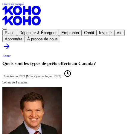
Ouvrir un compte
Plans
Dépenser & Épargner
Emprunter
Crédit
Investir
Vie
Apprendre
À propos de nous
Retour
Quels sont les types de prêts offerts au Canada?
16 septembre 2022
[
Mise à jour le
14 juin 2023
]
•
Lecture de 8 minutes