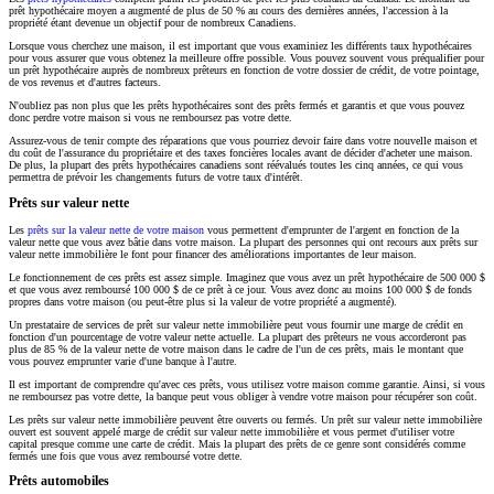
prêt hypothécaire moyen a augmenté de plus de 50 % au cours des dernières années, l'accession à la
propriété étant devenue un objectif pour de nombreux Canadiens.
Lorsque vous cherchez une maison, il est important que vous examiniez les différents taux hypothécaires
pour vous assurer que vous obtenez la meilleure offre possible. Vous pouvez souvent vous préqualifier pour
un prêt hypothécaire auprès de nombreux prêteurs en fonction de votre dossier de crédit, de votre pointage,
de vos revenus et d'autres facteurs.
N'oubliez pas non plus que les prêts hypothécaires sont des prêts fermés et garantis et que vous pouvez
donc perdre votre maison si vous ne remboursez pas votre dette.
Assurez-vous de tenir compte des réparations que vous pourriez devoir faire dans votre nouvelle maison et
du coût de l'assurance du propriétaire et des taxes foncières locales avant de décider d'acheter une maison.
De plus, la plupart des prêts hypothécaires canadiens sont réévalués toutes les cinq années, ce qui vous
permettra de prévoir les changements futurs de votre taux d'intérêt.
Prêts sur valeur nette
Les
prêts sur la valeur nette de votre maison
vous permettent d'emprunter de l'argent en fonction de la
valeur nette que vous avez bâtie dans votre maison. La plupart des personnes qui ont recours aux prêts sur
valeur nette immobilière le font pour financer des améliorations importantes de leur maison.
Le fonctionnement de ces prêts est assez simple. Imaginez que vous avez un prêt hypothécaire de 500 000 $
et que vous avez remboursé 100 000 $ de ce prêt à ce jour. Vous avez donc au moins 100 000 $ de fonds
propres dans votre maison (ou peut-être plus si la valeur de votre propriété a augmenté).
Un prestataire de services de prêt sur valeur nette immobilière peut vous fournir une marge de crédit en
fonction d'un pourcentage de votre valeur nette actuelle. La plupart des prêteurs ne vous accorderont pas
plus de 85 % de la valeur nette de votre maison dans le cadre de l'un de ces prêts, mais le montant que
vous pouvez emprunter varie d'une banque à l'autre.
Il est important de comprendre qu'avec ces prêts, vous utilisez votre maison comme garantie. Ainsi, si vous
ne remboursez pas votre dette, la banque peut vous obliger à vendre votre maison pour récupérer son coût.
Les prêts sur valeur nette immobilière peuvent être ouverts ou fermés. Un prêt sur valeur nette immobilière
ouvert est souvent appelé marge de crédit sur valeur nette immobilière et vous permet d'utiliser votre
capital presque comme une carte de crédit. Mais la plupart des prêts de ce genre sont considérés comme
fermés une fois que vous avez remboursé votre dette.
Prêts automobiles