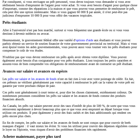
Par conséquent, si vous envisagez un prêt personnel, vous devez toujours vous demander si vous avez
réellement besoin d'emprunter de l'argent pour votre achat. Si vous avez besoin d'argent pour quelque chose
d'important, comme des réparations à la maison et que vous pouvez vous permettre de rembourser le prêt,
cela peut être une option intéressante. Mais si vous gagnez 60 000 $ par année, il n'est peut-être pas
judicieux d'emprunter 10 000 $ pour vous offrir des vacances tropicales.
Prêts étudiants
Aller à l'université n'est pas bon marché, surtout si vous fréquentez une grande école ou si vous vous
destinez à devenir médecin ou avocat.
Heureusement, le gouvernement fédéral offre une variété d'
options d'aide
aux étudiants et vous pouvez
parfois obtenir un service de soutien financier de votre gouvernement provincial ou territorial. Mais si vous
avez épuisé toutes les aides gouvernementales, vous pouvez aussi vous tourner vers les prêts étudiants pour
compenser le coût de vos études.
N'oubliez pas que vous devrez rembourser ces prêts après avoir obtenu votre diplôme. Vous pouvez
également avoir besoin d'un cosignataire pour vos prêts étudiants. Lisez toujours les petits caractères et
assurez-vous de bien comprendre vos obligations de remboursement avant de contracter un prêt étudiant.
Avances sur salaire et avances en espèces
Les
prêts sur salaire et les avances de fonds
n'ont en fait rien à voir avec votre pointage de crédit. En fait,
ces prêteurs ne vérifient généralement pas votre capacité à rembourser le prêt car la valeur de votre prêt est
garantie par votre prochain chèque de paie.
Ces prêts sont généralement à court terme et, pour dire les choses clairement, extrêmement coûteux. De
nombreuses personnes considèrent les prêts sur salaire et les avances de fonds comme des produits
financiers abusifs.
Au Canada, les prêts sur salaire peuvent avoir des taux d'intérêt de plus de 500 %, de sorte que vous vous
retrouverez rapidement à devoir beaucoup plus que ce que vous avez emprunté au départ lorsque vous
utilisez ces produits. Il peut également y avoir des frais cachés et des frais additionnels qui rendent ces
prêts encore plus chers.
En fin de compte, les prêts sur salaire et les avances de fonds ne sont conçus que pour couvrir de brefs
manques d'argent : il vaut mieux les éviter. Si vous les utilisez pour couvrir des dépenses régulières comme
le loyer ou l'épicerie, vous risquez d'avoir des problèmes financiers très rapidement.
Acheter maintenant, payer plus tard