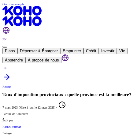
Ouvrir un compte
EN
Plans
Dépenser & Épargner
Emprunter
Crédit
Investir
Vie
Apprendre
À propos de nous
EN
Retour
Taux d'imposition provinciaux : quelle province est la meilleure?
7 mars 2023
[
Mise à jour le
12 mars 2023
]
•
Lecture de 5 minutes
Écrit par
Rachel Surman
Partager