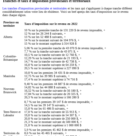
Tranches et taux d'imposition provinciaux et territoriaux
Les tranches d'imposition provinciales et territoriales
et les taux qui s'appliquent à chaque tranche diffèrent
considérablement selon votre lieu de résidence. Voici un bref aperçu des taux d'imposition sur le revenu
dans chaque région.
Province ou
Taux d'imposition sur le revenu en 2022
territoire
10 % sur la première tranche de 131 220 $ de revenu imposable, +
12 % sur les 26 244 $ suivants, +
Alberta
13 % sur les 52 488 $ suivants, +
14 % sur le montant suivant de 104 976 $, +
15 % sur le montant supérieur à 314 928 $
5,06 % sur la première tranche de 43 070 $ de revenu imposable, +
7,7 % sur la tranche suivante de 43 071 $, +
10,5 % sur la tranche suivante de 12 760 $, +
Colombie-
12,29 % sur la tranche suivante de 21 193 $, +
Britannique
14,7 % sur la tranche suivante de 42 738 $, +
16,8 % sur la tranche suivante de 64 259 $, +
20,5 % sur le montant supérieur à 227 090 $
10,8 % sur les premiers 34 431 $ de revenu imposable, +
Manitoba
12,75 % sur les 39 985 $ suivants, +
17,4 % sur le montant supérieur à 74 716 $
9,40 % sur les premiers 44 887 $ de revenu imposable, +
14,82 % sur les 44 888 $ suivants, +
Nouveau-
16,52 % sur la tranche suivante de 56 180 $, +
Brunswick
17,84 % sur la tranche suivante de 20 325 $, +
20,3 % sur le montant supérieur à 166 280 $
8,7 % sur les premiers 39 147 $ de revenu imposable, +
14,5 % sur les 39 147 $ suivants, +
15,8 % sur les 61 486 $ suivants, +
Terre-Neuve et
17,8 % sur la tranche suivante de 55 913 $, +
Labrador
19,8 % sur la tranche suivante de 54 307 $, +
20,8 % sur la tranche suivante de 250 000 $, +
21,3 % sur le montant suivant de 500 000 $, +
21,8 % sur le montant supérieur à 1 000 000 $
5,9 % sur les premiers 45 462 $ de revenu imposable, +
Territoires du
8,6 % sur les 45 465 $ suivants, +