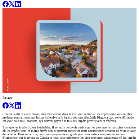
Partager
Comme le dit le vieux dicton, rien n'est certain dans la vie, sauf la mort et les impôts (une version plus
moderne pourrait peut-être inclure la lessive et la hausse des taux d'intérêt!) Blague à part, cette affirmation
est vraie pour les Canadiens, qui doivent payer à la fois des impôts provinciaux et fédéraux.
Bien que les impôts soient inévitables, il est utile de savoir quels sont les provinces et territoires canadiens
où les impôts sont les moins élevés afin de pouvoir choisir en toute connaissance l'endroit où vivre et faire
des affaires. Dans cet article, nous vous proposons un guide pour vous aider à comprendre les taux
d'imposition sur le revenu au Canada et nous vous présentons les cinq provinces canadiennes où les impôts