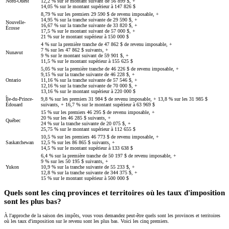
Nord-Ouest
12,2 % sur le montant suivant de 56 899 $, +
14,05 % sur le montant supérieur à 147 826 $
8,79 % sur les premiers 29 590 $ de revenu imposable, +
14,95 % sur la tranche suivante de 29 590 $, +
Nouvelle-
16,67 % sur la tranche suivante de 33 820 $, +
Écosse
17,5 % sur le montant suivant de 57 000 $, +
21 % sur le montant supérieur à 150 000 $
4 % sur la première tranche de 47 862 $ de revenu imposable, +
7 % sur les 47 862 $ suivants, +
Nunavut
9 % sur le montant suivant de 59 901 $, +
11,5 % sur le montant supérieur à 155 625 $
5,05 % sur la première tranche de 46 226 $ de revenu imposable, +
9,15 % sur la tranche suivante de 46 228 $, +
Ontario
11,16 % sur la tranche suivante de 57 546 $, +
12,16 % sur la tranche suivante de 70 000 $, +
13,16 % sur le montant supérieur à 220 000 $
Île-du-Prince-
9,8 % sur les premiers 31 984 $ de revenu imposable, + 13,8 % sur les 31 985 $
Édouard
suivants, + 16,7 % sur le montant supérieur à 63 969 $
15 % sur les premiers 46 295 $ de revenu imposable, +
20 % sur les 46 285 $ suivants, +
Québec
24 % sur la tranche suivante de 20 075 $, +
25,75 % sur le montant supérieur à 112 655 $
10,5 % sur les premiers 46 773 $ de revenu imposable, +
Saskatchewan
12,5 % sur les 86 865 $ suivants, +
14,5 % sur le montant supérieur à 133 638 $
6,4 % sur la première tranche de 50 197 $ de revenu imposable, +
9 % sur les 50 195 $ suivants, +
Yukon
10,9 % sur la tranche suivante de 55 233 $, +
12,8 % sur la tranche suivante de 344 375 $, +
15 % sur le montant supérieur à 500 000 $
Quels sont les cinq provinces et territoires où les taux d'imposition
sont les plus bas?
À l'approche de la saison des impôts, vous vous demandez peut-être quels sont les provinces et territoires
où les taux d'imposition sur le revenu sont les plus bas. Voici les cinq premiers.