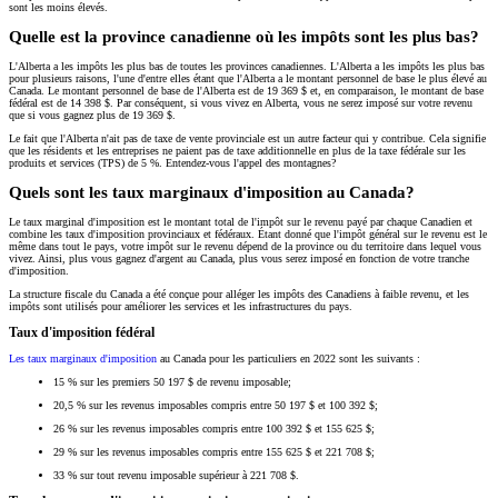
sont les moins élevés.
Quelle est la province canadienne où les impôts sont les plus bas?
L'Alberta a les impôts les plus bas de toutes les provinces canadiennes. L'Alberta a les impôts les plus bas
pour plusieurs raisons, l'une d'entre elles étant que l'Alberta a le montant personnel de base le plus élevé au
Canada. Le montant personnel de base de l'Alberta est de 19 369 $ et, en comparaison, le montant de base
fédéral est de 14 398 $. Par conséquent, si vous vivez en Alberta, vous ne serez imposé sur votre revenu
que si vous gagnez plus de 19 369 $.
Le fait que l'Alberta n'ait pas de taxe de vente provinciale est un autre facteur qui y contribue. Cela signifie
que les résidents et les entreprises ne paient pas de taxe additionnelle en plus de la taxe fédérale sur les
produits et services (TPS) de 5 %. Entendez-vous l'appel des montagnes?
Quels sont les taux marginaux d'imposition au Canada?
Le taux marginal d'imposition est le montant total de l'impôt sur le revenu payé par chaque Canadien et
combine les taux d'imposition provinciaux et fédéraux. Étant donné que l'impôt général sur le revenu est le
même dans tout le pays, votre impôt sur le revenu dépend de la province ou du territoire dans lequel vous
vivez. Ainsi, plus vous gagnez d'argent au Canada, plus vous serez imposé en fonction de votre tranche
d'imposition.
La structure fiscale du Canada a été conçue pour alléger les impôts des Canadiens à faible revenu, et les
impôts sont utilisés pour améliorer les services et les infrastructures du pays.
Taux d'imposition fédéral
Les taux marginaux d'imposition
au Canada pour les particuliers en 2022 sont les suivants :
15 % sur les premiers 50 197 $ de revenu imposable;
20,5 % sur les revenus imposables compris entre 50 197 $ et 100 392 $;
26 % sur les revenus imposables compris entre 100 392 $ et 155 625 $;
29 % sur les revenus imposables compris entre 155 625 $ et 221 708 $;
33 % sur tout revenu imposable supérieur à 221 708 $.