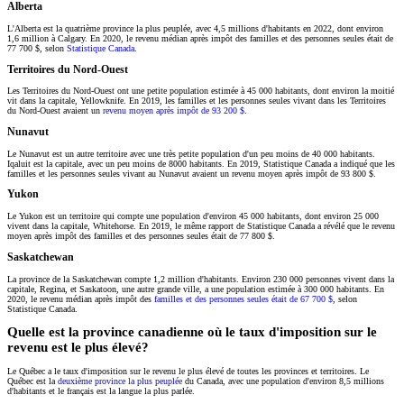
Alberta
L'Alberta est la quatrième province la plus peuplée, avec 4,5 millions d'habitants en 2022, dont environ
1,6 million à Calgary. En 2020, le revenu médian après impôt des familles et des personnes seules était de
77 700 $, selon
Statistique Canada
.
Territoires du Nord-Ouest
Les Territoires du Nord-Ouest ont une petite population estimée à 45 000 habitants, dont environ la moitié
vit dans la capitale, Yellowknife. En 2019, les familles et les personnes seules vivant dans les Territoires
du Nord-Ouest avaient un
revenu moyen après impôt de 93 200 $
.
Nunavut
Le Nunavut est un autre territoire avec une très petite population d'un peu moins de 40 000 habitants.
Iqaluit est la capitale, avec un peu moins de 8000 habitants. En 2019, Statistique Canada a indiqué que les
familles et les personnes seules vivant au Nunavut avaient un revenu moyen après impôt de 93 800 $.
Yukon
Le Yukon est un territoire qui compte une population d'environ 45 000 habitants, dont environ 25 000
vivent dans la capitale, Whitehorse. En 2019, le même rapport de Statistique Canada a révélé que le revenu
moyen après impôt des familles et des personnes seules était de 77 800 $.
Saskatchewan
La province de la Saskatchewan compte 1,2 million d'habitants. Environ 230 000 personnes vivent dans la
capitale, Regina, et Saskatoon, une autre grande ville, a une population estimée à 300 000 habitants. En
2020, le revenu médian après impôt des
familles et des personnes seules était de 67 700 $
, selon
Statistique Canada.
Quelle est la province canadienne où le taux d'imposition sur le
revenu est le plus élevé?
Le Québec a le taux d'imposition sur le revenu le plus élevé de toutes les provinces et territoires. Le
Québec est la
deuxième province la plus peuplée
du Canada, avec une population d'environ 8,5 millions
d'habitants et le français est la langue la plus parlée.