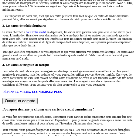
une variété de récompenses différentes, surtout si vous chargez des montants plus importants. Avec KOHO,
vous pouvez obtenir 1 % de remise en argent sur l'épicerie et le transport sans aucuns frais ni solde
minimum requis.
Il est important de noter que, bien que ces cartes puissent faire tout ce que les cartes de crédit ordinaires
peuvent faire, elles ne seront pas signalées aux bureaux de crédit pour vous aider à établir un crédit.
3. Les cartes de crédit sécuritaires
Si vous cherchez à
bâtir votre crédit
en dépensant, les cartes avec garantie sont peut-être le bon choix pour
vous. L'institution financière vous demandera de faire un dépôt initial en espèces qui servira de garantie
pour votre prêt. Vous devrez payer des intérêts sur tous les soldes reportés d'un mois à l'autre. En fonction
de votre institution financière et du type de compte dont vous disposez, vous pourrez peut-être emprunter
plus que votre dépôt initial.
Tant que vous êtes responsable de vos dépenses et que vous effectuez vos paiements à temps, les cartes avec
garantie sont un excellent moyen de bâtir votre historique de crédit et d'établir un dossier de crédit plus
permanent au Canada.
4. Les cartes de magasin de marque
Les cartes de crédit de marque de magasin ou d'entreprise sont généralement accessibles à un plus grand
nombre de personnes, mais les endroits où vous pouvez les utiliser peuvent être très limités. Ces types de
cartes constituent un excellent moyen de bâtir votre historique de crédit et ont tendance à offrir de très bons
avantages aux magasins avec lesquels elles sont associées. Les magasins ont des exigences et des
conditions différentes, alors assurez-vous de bien comprendre ce que vous demandez.
DÉPENSEZ MIEUX. ÉCONOMISEZ PLUS
Ouvrir un compte
Pourquoi devrais-je choisir une carte de crédit canadienne?
Si vous êtes une personne non-résidente, l'obtention d'une carte de crédit canadienne peut sembler être une
chose dont vous n'avez pas à vous soucier. Cependant, il peut y avoir de grands avantages à avoir une carte
de crédit canadienne, même si vous n'avez pas l'intention d'immigrer dans le pays.
Tout d'abord, vous pouvez épargner de l'argent sur les frais. Les frais de transaction en devises étrangères
peuvent devenir très élevés, surtout si vous vous rendez fréquemment au Canada ou en revenez. Vous