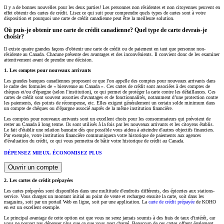
Il y a de bonnes nouvelles pour les deux parties! Les personnes non résidentes et non citoyennes peuvent en
effet obtenir des cartes de crédit. Lisez ce qui suit pour comprendre quels types de cartes sont à votre
disposition et pourquoi une carte de crédit canadienne peut être la meilleure solution.
Où puis-je obtenir une carte de crédit canadienne? Quel type de carte devrais-je
choisir?
Il existe quatre grandes façons d'obtenir une carte de crédit ou de paiement en tant que personne non-
résidente au Canada. Chacune présente des avantages et des inconvénients. Il convient donc de les examiner
attentivement avant de prendre une décision.
1. Les comptes pour nouveaux arrivants
Les grandes banques canadiennes proposent ce que l'on appelle des comptes pour nouveaux arrivants dans
le cadre des formules de « bienvenue au Canada ». Ces cartes de crédit sont associées à des comptes de
chèques et/ou d'épargne (selon l'institution), ce qui permet de protéger la carte contre les défaillances. Ces
cartes de crédit sont souvent assorties d'avantages et de fonctionnalités, notamment d’une protection contre
les paiements, des points de récompense, etc. Elles exigent généralement un certain solde minimum dans
un compte de chèques ou d'épargne associé auprès de la même institution financière.
Les comptes pour nouveaux arrivants sont un excellent choix pour les consommateurs qui prévoient de
rester au Canada à long terme. Ils sont utilisés à la fois par les nouveaux arrivants et les citoyens établis.
Le fait d'établir une relation bancaire dès que possible vous aidera à atteindre d'autres objectifs financiers.
Par exemple, votre institution financière communiquera votre historique de paiements aux agences
d'évaluation du crédit, ce qui vous permettra de bâtir votre historique de crédit au Canada.
DÉPENSEZ MIEUX. ÉCONOMISEZ PLUS
Ouvrir un compte
2. Les cartes de crédit prépayées
Les cartes prépayées sont disponibles dans une multitude d'endroits différents, des épiceries aux stations-
service. Vous chargez un montant initial au point de vente et rechargez ensuite la carte, soit dans les
magasins, soit par un portail Web en ligne, soit par une application. La
carte de crédit prépayée
de KOHO
en est un excellent exemple.
Le principal avantage de cette option est que vous ne serez jamais soumis à des frais de taux d'intérêt, car
vous ne pouvez pas dépenser plus que ce que vous avez chargé. Beaucoup de ces cartes offrent également