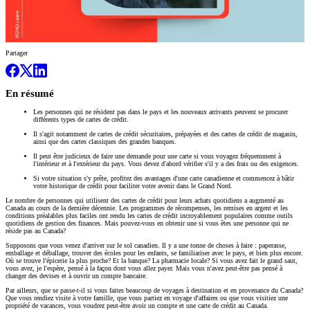
Partager
En résumé
Les personnes qui ne résident pas dans le pays et les nouveaux arrivants peuvent se procurer
différents types de cartes de crédit.
Il s'agit notamment de cartes de crédit sécuritaires, prépayées et des cartes de crédit de magasin,
ainsi que des cartes classiques des grandes banques.
Il peut être judicieux de faire une demande pour une carte si vous voyagez fréquemment à
l'intérieur et à l'extérieur du pays. Vous devez d'abord vérifier s'il y a des frais ou des exigences.
Si votre situation s'y prête, profitez des avantages d'une carte canadienne et commencez à bâtir
votre historique de crédit pour faciliter votre avenir dans le Grand Nord.
Le nombre de personnes qui utilisent des cartes de crédit pour leurs achats quotidiens a augmenté au
Canada au cours de la dernière décennie. Les programmes de récompenses, les remises en argent et les
conditions préalables plus faciles ont rendu les cartes de crédit incroyablement populaires comme outils
quotidiens de gestion des finances. Mais pouvez-vous en obtenir une si vous êtes une personne qui ne
réside pas au Canada?
Supposons que vous venez d'arriver sur le sol canadien. Il y a une tonne de choses à faire : paperasse,
emballage et déballage, trouver des écoles pour les enfants, se familiariser avec le pays, et bien plus encore.
Où se trouve l'épicerie la plus proche? Et la banque? La pharmacie locale? Si vous avez fait le grand saut,
vous avez, je l'espère, pensé à la façon dont vous allez payer. Mais vous n'avez peut-être pas pensé à
changer des devises et à ouvrir un compte bancaire.
Par ailleurs, que se passe-t-il si vous faites beaucoup de voyages à destination et en provenance du Canada?
Que vous rendiez visite à votre famille, que vous partiez en voyage d'affaires ou que vous visitiez une
propriété de vacances, vous voudrez peut-être avoir un compte et une carte de crédit au Canada.