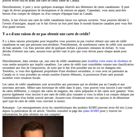
pouvez éviter cela en ayant une carte de crédit basée au Canada.
Deuxièmement, il peut y avoir quelques avantages réservés aux détenteurs de cartes canadiennes. Il peut
s'agir de divers programmes de récompenses et de remises en argent. Cependant, vous aurez peut-être
besoin d'un compte de chèques ou d'un compte d'épargne basé au Canada.
Enfin, le fait d'avoir une carte de crédit canadienne laisse vos options ouvertes. Vous pourriez décider à
l'avenir d'immigrer, auquel cas le fait d'avoir un bon pied dans le monde financier canadien peut vous être
d'un grand secours.
Y a-t-il une raison de ne pas obtenir une carte de crédit?
Il y a deux raisons principales pour lesquelles vous pourriez ne pas vouloir obtenir une carte de crédit
canadienne en tant que personne non-résidente. Premièrement, de nombreuses cartes de crédit sont assorties
de frais annuels. Ces frais peuvent aller de quelques dollars à plusieurs centaines de dollars. Si vous
décidez d'obtenir une carte, assurez-vous qu'elle vaut le prix que vous devrez payer chaque année pour
l'avoir.
Deuxièmement, dans certains cas, une carte de crédit canadienne peut
modifier votre statut de résidence
et
vous rendre assujettie aux impôts canadiens. Les cartes de crédit sont considérées comme une classification
secondaire aux fins de l'imposition, de sorte que le fait d'en posséder une en soi ne changera rien.
Toutefois, si vous êtes également propriétaire d'une résidence secondaire, si vous avez un partenaire au
Canada ou si vous possédez un certain nombre d'autres éléments, la possession d'une carte pourrait
modifier votre situation fiscale.
Les cartes de crédit canadiennes sont accessibles aux personnes qui ne résident pas au Canada et aux
nouveaux arrivants. Même sans historique de crédit dans le pays, vous pouvez vous inscrire à une variété
de cartes différentes, y compris des cartes de magasin, des cartes prépayées et des cartes avec garantie. Vous
pouvez également vous inscrire à une carte de crédit plus courante si vous la reliez à un compte chèques par
l'intermédiaire d'un forfait nouvel arrivant. Assurez-vous d'examiner toutes vos options et de déterminer
quel type de carte de crédit vous convient le mieux.
Remarque : Les renseignements et/ou les caractéristiques des produits KOHO peuvent avoir été mis à jour
depuis la publication de cet article. Veuillez consulter la page des
plans KOHO
pour y trouver les
informations les plus récentes sur nos comptes!