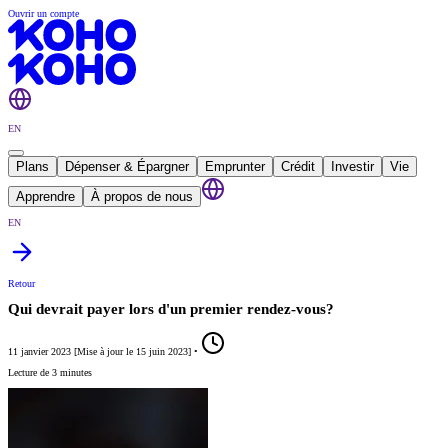
Ouvrir un compte
EN
Plans
Dépenser & Épargner
Emprunter
Crédit
Investir
Vie
Apprendre
À propos de nous
EN
Retour
Qui devrait payer lors d'un premier rendez-vous?
11 janvier 2023
[
Mise à jour le
15 juin 2023
]
•
Lecture de 3 minutes