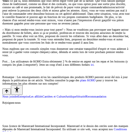
Vous!
Et par là, nous entendons que
vous
devez régler votre part de la facture. Que vous fassiez quelque
chose de traditionnel, comme un dîner et des cocktails, ou que vous optiez pour une sortie plus discrète,
comme un café et une promenade, le fait de prévoir de payer votre propre commande/admission/activité
peut enlever la pression des deux côtés et mieux gérer les attentes. Ainsi, vous ne vous sentirez pas mal à
l'aise de commander cette deuxième boisson ou cet apéritif additionnel. Dans cette situation, vous avez tout
le contrôle financier et pouvez agir en fonction de vos propres contraintes budgétaires. De plus, si les
chances d'un second rendez-vous sont minces, vous n'aurez pas l'impression d'avoir gaspillé vos pièces
durement gagnées pour une personne que vous ne reverrez jamais.
« Mais si mon rendez-vous insiste pour tout payer? » Nous ne voudrions pas provoquer une bagarre autour
du distributeur de billets, alors si ça se produit, profitez-en et trouvez des moyens astucieux de rendre la
pareille. Si vous allez voir un film, proposez de couvrir les collations. Si vous allez dans un deuxième bar,
proposez de payer la tournée. Si vous vous entendez bien, proposez un deuxième rendez-vous et notez
mentalement que vous couvrirez les frais de ce rendez-vous quand il aura lieu.
Nous espérons que ces conseils simples vous donneront une certaine tranquillité d'esprit et vous aideront à
rester (et à garder votre compte chèques) calme, détendu et serein lors de votre prochain premier rendez-
vous.
Psst... Les utilisateurs de KOHO Extra obtiennent 2 % de remise en argent sur les repas et les boissons (y
compris les plats à emporter!). Jetez un coup d'œil à nos différents forfaits
ici
.
Remarque : Les renseignements et/ou les caractéristiques des produits KOHO peuvent avoir été mis à jour
depuis la publication de cet article. Veuillez consulter la page des
plans KOHO
pour y trouver les
informations les plus récentes sur nos comptes!
Nous joindre
Entreprise
Les affiliés
Carrières et Culture
Juridique
Sécurité
Recommandation
Rejoignez-nous
Sous licence de Mastercard International Incorporated. Mastercard et le dessin des cercles sont des marques
déposées de Mastercard International Incorporated. En utilisant ce site web, vous acceptez nos
Conditions