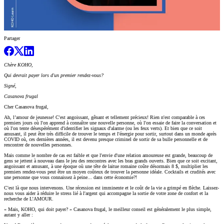
Partager
Chère KOHO,
Qui devrait payer lors d'un premier rendez-vous?
Signé,
Casanova frugal
Cher Casanova frugal,
Ah, l’amour de jeunesse! C'est angoissant, gênant et tellement précieux! Rien n'est comparable à ces
premiers jours où l'on apprend à connaître une nouvelle personne, où l'on essaie de faire la conversation et
où l'on tente désespérément d'identifier les signaux d'alarme (ou les feux verts). Et bien que ce soit
amusant, il peut être très difficile de trouver le temps et l'énergie pour sortir, surtout dans un monde après
COVID où, ces dernières années, il est devenu presque criminel de sortir de sa bulle personnelle et de
rencontrer de nouvelles personnes.
Mais comme le nombre de cas est faible et que l'envie d'une relation amoureuse est grande, beaucoup de
gens se jettent à nouveau dans le jeu des rencontres avec les bras grands ouverts. Bien que ce soit excitant,
angoissant et amusant, à une époque où une tête de laitue romaine coûte désormais 8 $, multiplier les
premiers rendez-vous peut être un moyen coûteux de trouver la personne idéale. Cocktails et crudités avec
une personne que vous connaissez à peine... dans cette économie?!
C'est là que nous intervenons. Une récession est imminente et le coût de la vie a grimpé en flèche. Laissez-
nous vous aider à réduire le stress lié à l'argent qui accompagne la sortie de votre zone de confort et la
recherche de L’AMOUR.
« Mais, KOHO, qui doit payer? » Casanova frugal, le meilleur conseil est généralement le plus simple,
autant y aller :