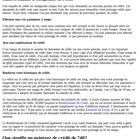
Une enquête de crédit est enregistrée chaque fois que vous demandez un nouveau produit de crédit. Les
demandes de crédit sont sans impact et sont l'une des raisons pour lesquelles votre pointage crédit peut
baisser. Voyez donc vraiment à ne pas demander trop souvent de nouveaux produits de crédit.
Effectuez tous vos paiements à temps
Cela peut sembler aller de soi, mais nous sommes tous très occupés et des choses se glissent entre les
mailles du filet. Dressez une liste de tous vos comptes de crédit et ajoutez-les à votre budget. Notez les
dates d'échéance des paiements et veillez vraiment à les effectuer à temps. Un seul paiement non effectué
peut entraîner une baisse de votre pointage de crédit, ce que personne ne souhaite.
Ayez une combinaison de crédit
C'est temps de limiter le nombre de demandes de crédit sur une courte période, mais il est important
d'avoir plusieurs comptes de crédit dans votre dossier. Il peut s'agir d'un téléphone portable, d'une marge de
crédit, d'une carte de crédit, d'un prêt étudiant, d'un prêt hypothécaire et d'un prêt automobile ou d'une
combinaison de ces différents types de crédit. Si vous pouvez démontrer aux prêteurs que vous êtes capable
de gérer plusieurs types de crédit, cela leur montrera que vous avez de bonnes habitudes financières et que
vous êtes capable de bien gérer votre crédit et vos finances en général.
Renforcez votre historique de crédit
La vérité sur le crédit est que plus votre historique de crédit est long, meilleur sera votre pointage en
supposant que vous ayez eu de bonnes habitudes de crédit, par exemple en effectuant tous vos paiements à
temps. Vous ne pouvez pas précipiter cette partie de l'équation, et vous ne devez donc pas trop vous en
préoccuper. Ouvrez une marge de crédit lorsque vous êtes admissible, au Canada, c'est à l'âge de 18 ans, et
commencez à adopter de bonnes habitudes en matière de crédit.
Si vous rencontrez des difficultés pour obtenir des produits de crédit, il existe d'autres moyens de bâtir
votre historique de crédit. KOHO propose le
Renforcement de Crédit
, qui est un moyen sécuritaire et facile
de bâtir son crédit au fil du temps, en payant simplement un frais d'adhésion mensuel. L'abonnement coûte
10 $ par mois (ou 7 $ par mois si vous vous inscrivez aux forfaits
Essentiel
ou
Extra
). Il n'y a pas de
vérification de la solvabilité, pas de demande d'adhésion et vous pouvez annuler votre abonnement à tout
moment.
Le Renforcement de Crédit comprend également l'accès à un coach financier, qui peut vous aider à gérer
tout sur argent et la possibilité de consulter votre pointage de crédit sur demande. Vous pouvez garder le
contrôle de votre pointage et vous assurer que vous augmentez votre pointage au fil du temps.
Que signifie un pointage de crédit de 740?