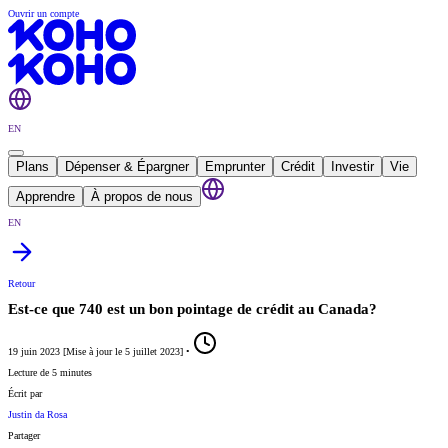
Ouvrir un compte
EN
Plans
Dépenser & Épargner
Emprunter
Crédit
Investir
Vie
Apprendre
À propos de nous
EN
Retour
Est-ce que 740 est un bon pointage de crédit au Canada?
19 juin 2023
[
Mise à jour le
5 juillet 2023
]
•
Lecture de 5 minutes
Écrit par
Justin da Rosa
Partager