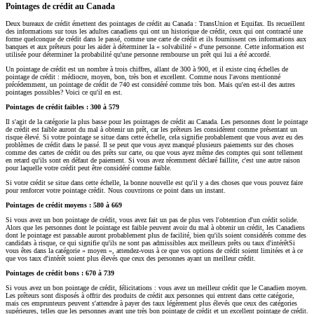
Pointages de crédit au Canada
Deux bureaux de crédit émettent des pointages de crédit au Canada : TransUnion et Equifax. Ils recueillent
des informations sur tous les adultes canadiens qui ont un historique de crédit, ceux qui ont contracté une
forme quelconque de crédit dans le passé, comme une carte de crédit et ils fournissent ces informations aux
banques et aux prêteurs pour les aider à déterminer la « solvabilité » d'une personne. Cette information est
utilisée pour déterminer la probabilité qu'une personne rembourse un prêt qui lui a été accordé.
Un pointage de crédit est un nombre à trois chiffres, allant de 300 à 900, et il existe cinq échelles de
pointage de crédit : médiocre, moyen, bon, très bon et excellent. Comme nous l'avons mentionné
précédemment, un pointage de crédit de 740 est considéré comme très bon. Mais qu'en est-il des autres
pointages possibles? Voici ce qu'il en est.
Pointages de crédit faibles : 300 à 579
Il s'agit de la catégorie la plus basse pour les pointages de crédit au Canada. Les personnes dont le pointage
de crédit est faible auront du mal à obtenir un prêt, car les prêteurs les considèrent comme présentant un
risque élevé. Si votre pointage se situe dans cette échelle, cela signifie probablement que vous avez eu des
problèmes de crédit dans le passé. Il se peut que vous ayez manqué plusieurs paiements sur des choses
comme des cartes de crédit ou des prêts sur carte, ou que vous ayez même des comptes qui sont tellement
en retard qu'ils sont en défaut de paiement. Si vous avez récemment déclaré faillite, c'est une autre raison
pour laquelle votre crédit peut être considéré comme faible.
Si votre crédit se situe dans cette échelle, la bonne nouvelle est qu'il y a des choses que vous pouvez faire
pour renforcer votre pointage crédit. Nous couvrirons ce point dans un instant.
Pointages de crédit moyens : 580 à 669
Si vous avez un bon pointage de crédit, vous avez fait un pas de plus vers l'obtention d'un crédit solide.
Alors que les personnes dont le pointage est faible peuvent avoir du mal à obtenir un crédit, les Canadiens
dont le pointage est passable auront probablement plus de facilité, bien qu'ils soient considérés comme des
candidats à risque, ce qui signifie qu'ils ne sont pas admissibles aux meilleurs prêts ou taux d'intérêtSi
vous êtes dans la catégorie « moyen », attendez-vous à ce que vos options de crédit soient limitées et à ce
que vos taux d'intérêt soient plus élevés que ceux des personnes ayant un meilleur crédit.
Pointages de crédit bons : 670 à 739
Si vous avez un bon pointage de crédit, félicitations : vous avez un meilleur crédit que le Canadien moyen.
Les prêteurs sont disposés à offrir des produits de crédit aux personnes qui entrent dans cette catégorie,
mais ces emprunteurs peuvent s'attendre à payer des taux légèrement plus élevés que ceux des catégories
supérieures, telles que les personnes ayant une très bon pointage de crédit et un excellent pointage de crédit.