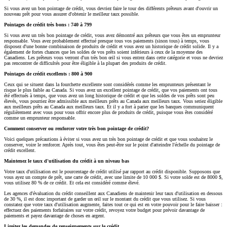
Si vous avez un bon pointage de crédit, vous devriez faire le tour des différents prêteurs avant d'ouvrir un
nouveau prêt pour vous assurer d'obtenir le meilleur taux possible.
Pointages de crédit très bons : 740 à 799
Si vous avez un très bon pointage de crédit, vous avez démontré aux prêteurs que vous êtes un emprunteur
responsable. Vous avez probablement effectué presque tous vos paiements (sinon tous) à temps, vous
disposez d'une bonne combinaison de produits de crédit et vous avez un historique de crédit solide. Il y a
également de fortes chances que les soldes de vos prêts soient inférieurs à ceux de la moyenne des
Canadiens. Les prêteurs vous verront d'un très bon œil si vous entrez dans cette catégorie et vous ne devriez
pas rencontrer de difficultés pour être éligible à la plupart des produits de crédit.
Pointages de crédit excellents : 800 à 900
Ceux qui se situent dans la fourchette excellente sont considérés comme les emprunteurs présentant le
risque le plus faible au Canada. Si vous avez un excellent pointage de crédit, que vos paiements ont tous
été effectués à temps, que vous avez un long historique de crédit et que les soldes de vos prêts sont peu
élevés, vous pourriez être admissible aux meilleurs prêts au Canada aux meilleurs taux. Vous seriez éligible
aux meilleurs prêts au Canada aux meilleurs taux. Et il y a fort à parier que les banques communiquent
régulièrement avec vous pour vous offrir encore plus de produits de crédit, puisque vous êtes considéré
comme un emprunteur responsable.
Comment conserver ou renforcer votre très bon pointage de crédit?
Voici quelques précautions à éviter si vous avez un très bon pointage de crédit et que vous souhaitez le
conserver, voire le renforcer. Après tout, vous êtes peut-être sur le point d'atteindre l'échelle du pointage de
crédit excellent.
Maintenez le taux d'utilisation du crédit à un niveau bas
Votre taux d'utilisation est le pourcentage de crédit utilisé par rapport au crédit disponible. Supposons que
vous ayez un compte de prêt, une carte de crédit, avec une limite de 10 000 $. Si votre solde est de 8000 $,
vous utilisez 80 % de ce crédit. Et cela est considéré comme élevé.
Les agences d'évaluation du crédit conseillent aux Canadiens de maintenir leur taux d'utilisation en dessous
de 30 %, il est donc important de garder un œil sur le montant du crédit que vous utilisez. Si vous
constatez que votre taux d'utilisation augmente, faites tout ce qui est en votre pouvoir pour le faire baisser :
effectuez des paiements forfaitaires sur votre crédit, revoyez votre budget pour prévoir davantage de
paiements et payez davantage de choses en argent.
Limitez les demandes de renseignements sur le crédit