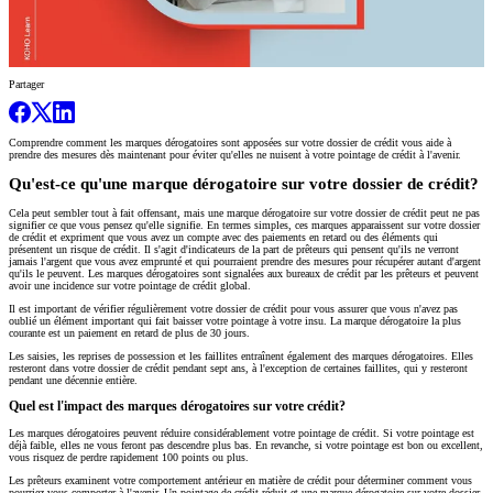
Partager
Comprendre comment les marques dérogatoires sont apposées sur votre dossier de crédit vous aide à
prendre des mesures dès maintenant pour éviter qu'elles ne nuisent à votre pointage de crédit à l'avenir.
Qu'est-ce qu'une marque dérogatoire sur votre dossier de crédit?
Cela peut sembler tout à fait offensant, mais une marque dérogatoire sur votre dossier de crédit peut ne pas
signifier ce que vous pensez qu'elle signifie. En termes simples, ces marques apparaissent sur votre dossier
de crédit et expriment que vous avez un compte avec des paiements en retard ou des éléments qui
présentent un risque de crédit. Il s'agit d'indicateurs de la part de prêteurs qui pensent qu'ils ne verront
jamais l'argent que vous avez emprunté et qui pourraient prendre des mesures pour récupérer autant d'argent
qu'ils le peuvent. Les marques dérogatoires sont signalées aux bureaux de crédit par les prêteurs et peuvent
avoir une incidence sur votre pointage de crédit global.
Il est important de vérifier régulièrement votre dossier de crédit pour vous assurer que vous n'avez pas
oublié un élément important qui fait baisser votre pointage à votre insu. La marque dérogatoire la plus
courante est un paiement en retard de plus de 30 jours.
Les saisies, les reprises de possession et les faillites entraînent également des marques dérogatoires. Elles
resteront dans votre dossier de crédit pendant sept ans, à l'exception de certaines faillites, qui y resteront
pendant une décennie entière.
Quel est l'impact des marques dérogatoires sur votre crédit?
Les marques dérogatoires peuvent réduire considérablement votre pointage de crédit. Si votre pointage est
déjà faible, elles ne vous feront pas descendre plus bas. En revanche, si votre pointage est bon ou excellent,
vous risquez de perdre rapidement 100 points ou plus.
Les prêteurs examinent votre comportement antérieur en matière de crédit pour déterminer comment vous
pourriez vous comporter à l'avenir. Un pointage de crédit réduit et une marque dérogatoire sur votre dossier