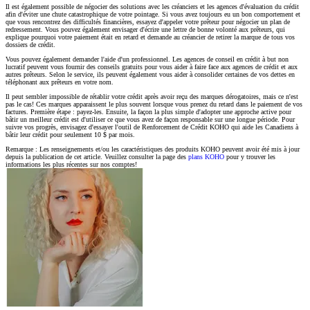
Il est également possible de négocier des solutions avec les créanciers et les agences d'évaluation du crédit
afin d'éviter une chute catastrophique de votre pointage. Si vous avez toujours eu un bon comportement et
que vous rencontrez des difficultés financières, essayez d'appeler votre prêteur pour négocier un plan de
redressement. Vous pouvez également envisager d'écrire une lettre de bonne volonté aux prêteurs, qui
explique pourquoi votre paiement était en retard et demande au créancier de retirer la marque de tous vos
dossiers de crédit.
Vous pouvez également demander l'aide d'un professionnel. Les agences de conseil en crédit à but non
lucratif peuvent vous fournir des conseils gratuits pour vous aider à faire face aux agences de crédit et aux
autres prêteurs. Selon le service, ils peuvent également vous aider à consolider certaines de vos dettes en
téléphonant aux prêteurs en votre nom.
Il peut sembler impossible de rétablir votre crédit après avoir reçu des marques dérogatoires, mais ce n'est
pas le cas! Ces marques apparaissent le plus souvent lorsque vous prenez du retard dans le paiement de vos
factures. Première étape : payez-les. Ensuite, la façon la plus simple d'adopter une approche active pour
bâtir un meilleur crédit est d'utiliser ce que vous avez de façon responsable sur une longue période. Pour
suivre vos progrès, envisagez d'essayer l'outil de Renforcement de Crédit KOHO qui aide les Canadiens à
bâtir leur crédit pour seulement 10 $ par mois.
Remarque : Les renseignements et/ou les caractéristiques des produits KOHO peuvent avoir été mis à jour
depuis la publication de cet article. Veuillez consulter la page des
plans KOHO
pour y trouver les
informations les plus récentes sur nos comptes!