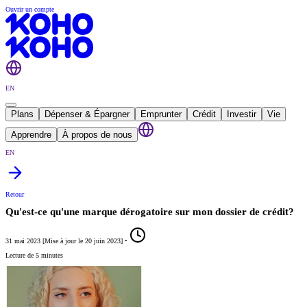
Ouvrir un compte
EN
Plans
Dépenser & Épargner
Emprunter
Crédit
Investir
Vie
Apprendre
À propos de nous
EN
Retour
Qu'est-ce qu'une marque dérogatoire sur mon dossier de crédit?
31 mai 2023
[
Mise à jour le
20 juin 2023
]
•
Lecture de 5 minutes