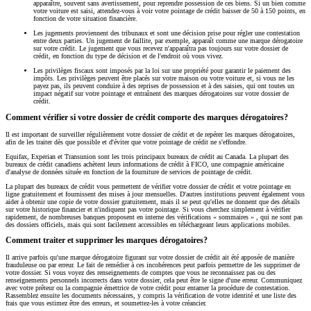
apparaître, souvent sans avertissement, pour reprendre possession de ces biens. Si un bien comme
votre voiture est saisi, attendez-vous à voir votre pointage de crédit baisser de 50 à 150 points, en
fonction de votre situation financière.
Les jugements proviennent des tribunaux et sont une décision prise pour régler une contestation
entre deux parties. Un jugement de faillite, par exemple, apparaît comme une marque dérogatoire
sur votre crédit. Le jugement que vous recevez n'apparaîtra pas toujours sur votre dossier de
crédit, en fonction du type de décision et de l'endroit où vous vivez.
Les privilèges fiscaux sont imposés par la loi sur une propriété pour garantir le paiement des
impôts. Les privilèges peuvent être placés sur votre maison ou votre voiture et, si vous ne les
payez pas, ils peuvent conduire à des reprises de possession et à des saisies, qui ont toutes un
impact négatif sur votre pointage et entraînent des marques dérogatoires sur votre dossier de
crédit.
Comment vérifier si votre dossier de crédit comporte des marques dérogatoires?
Il est important de surveiller régulièrement votre dossier de crédit et de repérer les marques dérogatoires,
afin de les traiter dès que possible et d'éviter que votre pointage de crédit ne s'effondre.
Equifax, Experian et Transunion sont les trois principaux bureaux de crédit au Canada. La plupart des
bureaux de crédit canadiens achètent leurs informations de crédit à FICO, une compagnie américaine
d'analyse de données située en fonction de la fourniture de services de pointage de crédit.
La plupart des bureaux de crédit vous permettent de vérifier votre dossier de crédit et votre pointage en
ligne gratuitement et fournissent des mises à jour mensuelles. D'autres institutions peuvent également vous
aider à obtenir une copie de votre dossier gratuitement, mais il se peut qu'elles ne donnent que des détails
sur votre historique financier et n'indiquent pas votre pointage. Si vous cherchez simplement à vérifier
rapidement, de nombreuses banques proposent en interne des vérifications « sommaires » , qui ne sont pas
des dossiers officiels, mais qui sont facilement accessibles en téléchargeant leurs applications mobiles.
Comment traiter et supprimer les marques dérogatoires?
Il arrive parfois qu'une marque dérogatoire figurant sur votre dossier de crédit ait été apposée de manière
frauduleuse ou par erreur. Le fait de remédier à ces incohérences peut parfois permettre de les supprimer de
votre dossier. Si vous voyez des renseignements de comptes que vous ne reconnaissez pas ou des
renseignements personnels incorrects dans votre dossier, cela peut être le signe d'une erreur. Communiquez
avec votre prêteur ou la compagnie émettrice de votre crédit pour entamer la procédure de contestation.
Rassemblez ensuite les documents nécessaires, y compris la vérification de votre identité et une liste des
frais que vous estimez être des erreurs, et soumettez-les à votre créancier.