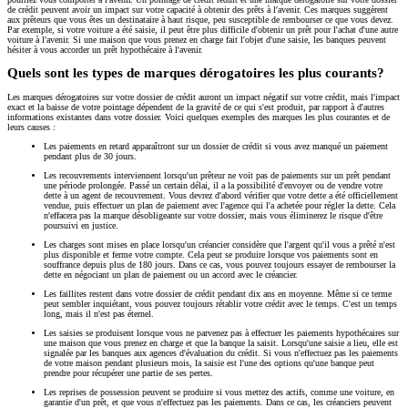
de crédit peuvent avoir un impact sur votre capacité à obtenir des prêts à l'avenir. Ces marques suggèrent
aux prêteurs que vous êtes un destinataire à haut risque, peu susceptible de rembourser ce que vous devez.
Par exemple, si votre voiture a été saisie, il peut être plus difficile d'obtenir un prêt pour l'achat d'une autre
voiture à l'avenir. Si une maison que vous prenez en charge fait l'objet d'une saisie, les banques peuvent
hésiter à vous accorder un prêt hypothécaire à l'avenir.
Quels sont les types de marques dérogatoires les plus courants?
Les marques dérogatoires sur votre dossier de crédit auront un impact négatif sur votre crédit, mais l'impact
exact et la baisse de votre pointage dépendent de la gravité de ce qui s'est produit, par rapport à d'autres
informations existantes dans votre dossier. Voici quelques exemples des marques les plus courantes et de
leurs causes :
Les paiements en retard apparaîtront sur un dossier de crédit si vous avez manqué un paiement
pendant plus de 30 jours.
Les recouvrements interviennent lorsqu'un prêteur ne voit pas de paiements sur un prêt pendant
une période prolongée. Passé un certain délai, il a la possibilité d'envoyer ou de vendre votre
dette à un agent de recouvrement. Vous devrez d'abord vérifier que votre dette a été officiellement
vendue, puis effectuer un plan de paiement avec l'agence qui l'a achetée pour régler la dette. Cela
n'effacera pas la marque désobligeante sur votre dossier, mais vous éliminerez le risque d'être
poursuivi en justice.
Les charges sont mises en place lorsqu'un créancier considère que l'argent qu'il vous a prêté n'est
plus disponible et ferme votre compte. Cela peut se produire lorsque vos paiements sont en
souffrance depuis plus de 180 jours. Dans ce cas, vous pouvez toujours essayer de rembourser la
dette en négociant un plan de paiement ou un accord avec le créancier.
Les faillites restent dans votre dossier de crédit pendant dix ans en moyenne. Même si ce terme
peut sembler inquiétant, vous pouvez toujours rétablir votre crédit avec le temps. C'est un temps
long, mais il n'est pas éternel.
Les saisies se produisent lorsque vous ne parvenez pas à effectuer les paiements hypothécaires sur
une maison que vous prenez en charge et que la banque la saisit. Lorsqu'une saisie a lieu, elle est
signalée par les banques aux agences d'évaluation du crédit. Si vous n'effectuez pas les paiements
de votre maison pendant plusieurs mois, la saisie est l'une des options qu'une banque peut
prendre pour récupérer une partie de ses pertes.
Les reprises de possession peuvent se produire si vous mettez des actifs, comme une voiture, en
garantie d'un prêt, et que vous n'effectuez pas les paiements. Dans ce cas, les créanciers peuvent