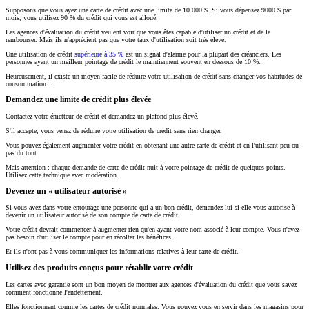
Supposons que vous ayez une carte de crédit avec une limite de 10 000 $. Si vous dépensez 9000 $ par
mois, vous utilisez 90 % du crédit qui vous est alloué.
Les agences d'évaluation du crédit veulent voir que vous êtes capable d'utiliser un crédit et de le
rembourser. Mais ils n'apprécient pas que votre taux d'utilisation soit très élevé.
Une utilisation de crédit
supérieure à 35 %
est un signal d'alarme pour la plupart des créanciers. Les
personnes ayant un meilleur pointage de crédit le maintiennent souvent en dessous de 10 %.
Heureusement, il existe un moyen facile de réduire votre utilisation de crédit sans changer vos habitudes de
consommation...
Demandez une limite de crédit plus élevée
Contactez votre émetteur de crédit et demandez un plafond plus élevé.
S'il accepte, vous venez de réduire votre utilisation de crédit sans rien changer.
Vous pouvez également augmenter votre crédit en obtenant une autre carte de crédit et en l'utilisant peu ou
pas du tout.
Mais attention : chaque demande de carte de crédit nuit à votre pointage de crédit de quelques points.
Utilisez cette technique avec modération.
Devenez un « utilisateur autorisé »
Si vous avez dans votre entourage une personne qui a un bon crédit, demandez-lui si elle vous autorise à
devenir un utilisateur autorisé de son compte de carte de crédit.
Votre crédit devrait commencer à augmenter rien qu'en ayant votre nom associé à leur compte. Vous n'avez
pas besoin d'utiliser le compte pour en récolter les bénéfices.
Et ils n'ont pas à vous communiquer les informations relatives à leur carte de crédit.
Utilisez des produits conçus pour rétablir votre crédit
Les cartes avec garantie sont un bon moyen de montrer aux agences d'évaluation du crédit que vous savez
comment fonctionne l'endettement.
Elles fonctionnent comme les cartes de crédit normales. Vous pouvez vous en servir dans les magasins pour