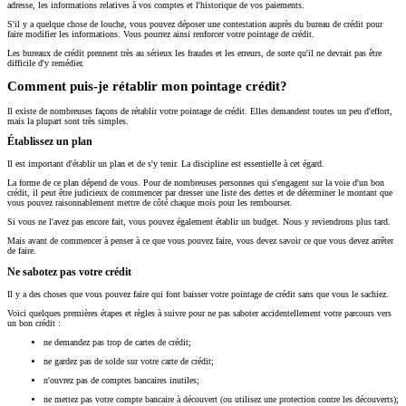
adresse, les informations relatives à vos comptes et l'historique de vos paiements.
S'il y a quelque chose de louche, vous pouvez déposer une contestation auprès du bureau de crédit pour
faire modifier les informations. Vous pourrez ainsi renforcer votre pointage de crédit.
Les bureaux de crédit prennent très au sérieux les fraudes et les erreurs, de sorte qu'il ne devrait pas être
difficile d'y remédier.
Comment puis-je rétablir mon pointage crédit?
Il existe de nombreuses façons de rétablir votre pointage de crédit. Elles demandent toutes un peu d'effort,
mais la plupart sont très simples.
Établissez un plan
Il est important d'établir un plan et de s'y tenir. La discipline est essentielle à cet égard.
La forme de ce plan dépend de vous. Pour de nombreuses personnes qui s'engagent sur la voie d'un bon
crédit, il peut être judicieux de commencer par dresser une liste des dettes et de déterminer le montant que
vous pouvez raisonnablement mettre de côté chaque mois pour les rembourser.
Si vous ne l'avez pas encore fait, vous pouvez également établir un budget. Nous y reviendrons plus tard.
Mais avant de commencer à penser à ce que vous pouvez faire, vous devez savoir ce que vous devez arrêter
de faire.
Ne sabotez pas votre crédit
Il y a des choses que vous pouvez faire qui font baisser votre pointage de crédit sans que vous le sachiez.
Voici quelques premières étapes et règles à suivre pour ne pas saboter accidentellement votre parcours vers
un bon crédit :
ne demandez pas trop de cartes de crédit;
ne gardez pas de solde sur votre carte de crédit;
n'ouvrez pas de comptes bancaires inutiles;
ne mettez pas votre compte bancaire à découvert (ou utilisez une protection contre les découverts);