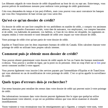
Les éléments négatifs de votre dossier de crédit disparaîtront au bout de six ou sept ans. Entre-temps, vous
pouvez prévoir de nombreuses mesures pour renforcer votre pointage de crédit gratuitement.
Cela vous demandera du temps et (un peu) d'efforts, mais vous pouvez vous aussi convaincre les banques
que vous êtes l'emprunteur de haut niveau que vous savez être.
Qu'est-ce qu'un dossier de crédit?
Un dossier de crédit est une liste complète de vos antécédents en matière de crédit, y compris vos anciennes
adresses, votre numéro d'assurance sociale, votre date de naissance, vos employeurs, vos comptes bancaires
et de crédit, vos habitudes de paiement, vos faillites, si l'une de vos dettes est récupérée, les jugements en
suspens rendus à votre encontre et toute demande de crédit avec impact sur votre dossier de crédit.
Votre pointage de crédit n'est qu'une partie de votre dossier de crédit.
Equifax et TransUnion sont les deux importants bureaux de crédit du Canada. Elles calculent chacune votre
pointage de crédit en utilisant leurs propres calculs internes.
Comment puis-je obtenir mon dossier de crédit?
Vous pouvez obtenir gratuitement votre dossier de crédit auprès de l'un ou l'autre des bureaux mentionnés
ci-dessus. Vous pouvez y accéder en ligne, par la poste ou en personne. Jetez un coup d'œil sur ce
lien
pour
savoir comment accéder à votre rapport.
Vous pouvez également vous inscrire à des services payants par l'intermédiaire d'Equifax et de TransUnion
qui vous alerteront en cas de modification de votre pointage de crédit. C'est ce qu'on appelle la surveillance
du crédit.
Quels types d'erreurs dois-je rechercher?
Une erreur humaine peut entraîner des erreurs dans votre dossier de crédit qui peuvent nuire à votre pointage
de crédit.
Des informations inconnues dans votre dossier peuvent également être le signe que quelqu'un utilise
frauduleusement votre identité, ce qui est un problème sérieux que vous devez examiner et résoudre
immédiatement.
Voyez vraiment si vous reconnaissez tous les renseignements qui y figurent, y compris votre nom, votre