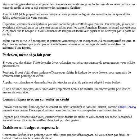
Vous pouvez généralement configurer des paiements automatiques pour les factures de services publics, les
cartes de crédit et tout ce qui comporte des paiements réguliers
Avec KOHO (et la plupart des autres banques), vous pouvez configurer des retraits automatiques et des
débits préautorisés sur votre compte.
Cependant, certains de ces systèmes peuvent nécessiter plus d'efforts que d'autres. Par exemple, je sais par
expérience que configurer un paiement automatique pour les cartes American Express ne prend que quelques
clics, alors que la banque TD vous demande de remplir un formulaire papier et de l'envoyer par la poste ou
par fax.
Même s'il est difficile à configurer, le paiement automatique est indispensable à ma tranquillité d'esprit. Je
dors bien en sachant que je n'ai pas accidentellement entamé mon pointage de crédit en oubliant le
paiement d'une facture.
Parlez-en, même si ça fait peur
Si vous avez des dettes, l'idée de parler à vos créanciers ou, pire, aux agences de recouvrement vous effraie
probablement.
Pourtant, il peut s'agir d'une tactique efficace pour réduire le fardeau de votre dette et vous permettre de
renforcer votre pointage de crédit.
Appelez vos créanciers et demandez-leur de négocier un plan de paiement adapté à votre budget.
Si cela ne fonctionne pas, ou si vous avez simplement besoin de soutien, un professionnel peut être en
mesure de vous aider.
Communiquez avec un conseiller en crédit
L'envoi d'un courriel à une agence de conseil en crédit accréditée et sans but lucratif, comme
Crédit Canada
,
pourrait vous donner l'avantage dont vous avez besoin dans vos pourparlers avec votre créancier.
L'agence peut s'asseoir avec vous, examiner votre dossier de crédit et vous donner des conseils adaptés à
votre situation. Et voici le meilleur dans tout ça : c'est gratuit.
Établissez un budget et respectez-le
Commencer à rétablir un pointage votre crédit peut sembler décourageant. Si vous n'avez pas établi de
budget, c'est un très bon point de départ.