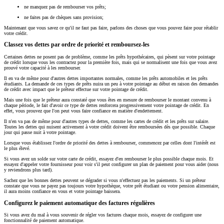
ne manquez pas de rembourser vos prêts;
ne faites pas de chèques sans provision;
Maintenant que vous savez ce qu'il ne faut pas faire, parlons des choses que vous pouvez faire pour rétablir
votre crédit.
Classez vos dettes par ordre de priorité et remboursez-les
Certaines dettes ne posent pas de problème, comme les prêts hypothécaires, qui pèsent sur votre pointage
de crédit lorsque vous les contractez pour la première fois, mais qui se normalisent une fois que vous avez
prouvé votre capacité à les rembourser.
Il en va de même pour d'autres dettes importantes normales, comme les prêts automobiles et les prêts
étudiants. La demande de ces types de prêts nuira un peu à votre pointage au début en raison des demandes
de crédit avec impact que le prêteur effectue sur votre pointage de crédit.
Mais une fois que le prêteur aura constaté que vous êtes en mesure de rembourser le montant convenu à
chaque période, le fait d'avoir ce type de dettes renforcera progressivement votre pointage de crédit. En
effet, vous prouvez que l'on peut vous faire confiance en matière d'endettement.
Il n'en va pas de même pour d'autres types de dettes, comme les cartes de crédit et les prêts sur salaire.
Toutes les dettes qui nuisent activement à votre crédit doivent être remboursées dès que possible. Chaque
jour qui passe nuit à votre pointage.
Lorsque vous établissez l'ordre de priorité des dettes à rembourser, commencez par celles dont l'intérêt est
le plus élevé.
Si vous avez un solde sur votre carte de crédit, essayez d'en rembourser le plus possible chaque mois. Et
essayez d'appeler votre fournisseur pour voir s'il peut configurer un plan de paiement pour vous aider (nous
y reviendrons plus tard).
Sachez que les bonnes dettes peuvent se dégrader si vous n'effectuez pas les paiements. Si un prêteur
constate que vous ne payez pas toujours votre hypothèque, votre prêt étudiant ou votre pension alimentaire,
il aura moins confiance en vous et votre pointage baissera.
Configurez le paiement automatique des factures régulières
Si vous avez du mal à vous souvenir de régler vos factures chaque mois, essayez de configurer une
fonctionnalité de paiement automatique.