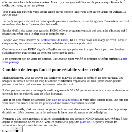
effectuer des achats de la même manière. Mais il y a une grande différence : la personne qui finance le
crédit, c'est vous, et non un prêteur.
Vous placez une partie de votre propre argent sur un compte, puis vous tirez sur cet argent en utilisant la
carte de crédit.
En fin de compte, cela bâtit un historique de paiements ponctuels, ce que les agences d'évaluation du crédit
recherchent chez les utilisateurs d'un bon crédit.
En plus d'offrir des cartes avec garantie, KOHO offre un programme gratuit qui peut aider n'importe qui à
rétablir son crédit (ou à le bâtir pour la première fois).
Lorsque vous vous inscrivez au
Renforcement de Crédit
, KOHO vous ouvre une marge de crédit. Ensuite,
chaque mois, vous choisissez un montant à déduire de votre marge de crédit.
C'est ce montant que KOHO signale à Equifax en tant que paiement à temps. Petit à petit, ces dossiers
s'additionneront pour former un excellent historique de crédit.
Il est également bon de varier les options. L'utilisation d'une variété de produits de crédit différents
aidera
votre pointage
.
Combien de temps faut-il pour rétablir votre crédit?
Malheureusement, vous ne pouvez pas corriger un mauvais pointage de crédit en un jour ou deux. Les
banques ont besoin de voir un long historique d'utilisation responsable du crédit pour savoir qu'elles
peuvent vous faire confiance avec les bonnes cartes de crédit.
Il n'est pas rare que votre pointage de crédit augmente de 30 à 50 points en un mois si vous remboursez en
une seule fois un solde de carte de crédit important.
Mais il est plus réaliste de s'attendre à un
gain de 10 à 20 points
de votre crédit chaque mois, une fois que
vous aurez commencé à suivre les principes d'une bonne construction de crédit.
La bonne nouvelle, c'est que même les petites victoires sont des victoires. Les personnes dont le pointage
de crédit est faible peuvent tout à fait redresser la barre, avec du temps et de la discipline.
Remarque : Les renseignements et/ou les caractéristiques des produits KOHO peuvent avoir été mis à jour
depuis la publication de cet article. Veuillez consulter la page des
plans KOHO
pour y trouver les
informations les plus récentes sur nos comptes!