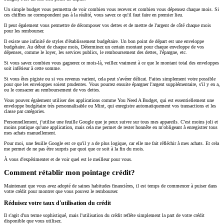
Un simple budget vous permettra de voir combien vous recevez et combien vous dépensez chaque mois. Si
ces chiffres ne correspondent pas à la réalité, vous savez ce qu'il faut faire en premier lieu.
Il peut également vous permettre de décomposer vos dettes et de mettre de l'argent de côté chaque mois
pour les rembourser.
Il existe une infinité de styles d'établissement budgétaire. Un bon point de départ est une enveloppe
budgétaire. Au début de chaque mois, Déterminez un certain montant pour chaque enveloppe de vos
dépenses, comme le loyer, les services publics, le remboursement des dettes, l'épargne, etc.
Si vous savez combien vous gagnerez ce mois-là, veillez vraiment à ce que le montant total des enveloppes
soit inférieur à cette somme.
Si vous êtes pigiste ou si vos revenus varient, cela peut s'avérer délicat. Faites simplement votre possible
pour que les enveloppes soient prudentes. Vous pourrez ensuite épargner l'argent supplémentaire, s'il y en a,
ou le consacrer au remboursement de vos dettes.
Vous pouvez également utiliser des applications comme You Need A Budget, qui est essentiellement une
enveloppe budgétaire très personnalisable ou Mint, qui enregistre automatiquement vos transactions et les
classe par catégories.
Personnellement, j'utilise une feuille Google que je peux suivre sur tous mes appareils. C'est moins joli et
moins pratique qu'une application, mais cela me permet de rester honnête en m'obligeant à enregistrer tous
mes achats manuellement.
Pour moi, une feuille Google est ce qu'il y a de plus logique, car elle me fait réfléchir à mes achats. Et cela
me permet de ne pas être surpris par quoi que ce soit à la fin du mois.
À vous d'expérimenter et de voir quel est le meilleur pour vous.
Comment rétablir mon pointage crédit?
Maintenant que vous avez adopté de saines habitudes financières, il est temps de commencer à puiser dans
votre crédit pour montrer que vous pouvez le rembourser.
Réduisez votre taux d'utilisation du crédit
Il s'agit d'un terme sophistiqué, mais l'utilisation du crédit reflète simplement la part de votre crédit
disponible que vous utilisez.