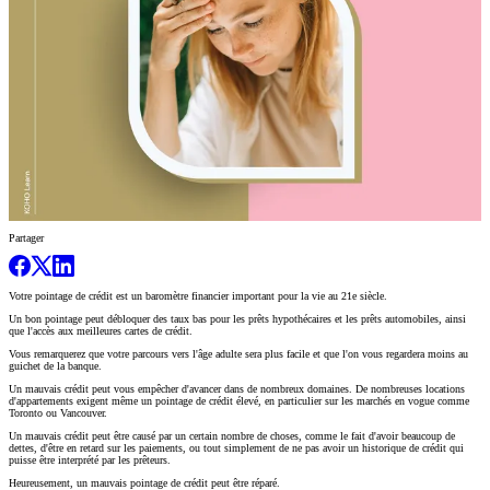
Partager
Votre pointage de crédit est un baromètre financier important pour la vie au 21e siècle.
Un bon pointage peut débloquer des taux bas pour les prêts hypothécaires et les prêts automobiles, ainsi
que l'accès aux meilleures cartes de crédit.
Vous remarquerez que votre parcours vers l'âge adulte sera plus facile et que l'on vous regardera moins au
guichet de la banque.
Un mauvais crédit peut vous empêcher d'avancer dans de nombreux domaines. De nombreuses locations
d'appartements exigent même un pointage de crédit élevé, en particulier sur les marchés en vogue comme
Toronto ou Vancouver.
Un mauvais crédit peut être causé par un certain nombre de choses, comme le fait d'avoir beaucoup de
dettes, d'être en retard sur les paiements, ou tout simplement de ne pas avoir un historique de crédit qui
puisse être interprété par les prêteurs.
Heureusement, un mauvais pointage de crédit peut être réparé.