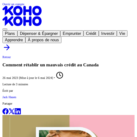
Ouvrir un compte
Plans
Dépenser & Épargner
Emprunter
Crédit
Investir
Vie
Apprendre
À propos de nous
Retour
Comment rétablir un mauvais crédit au Canada
26 mai 2023
[
Mise à jour le
6 mai 2024
]
•
Lecture de 3 minutes
Écrit par
Jack Hauen
Partager