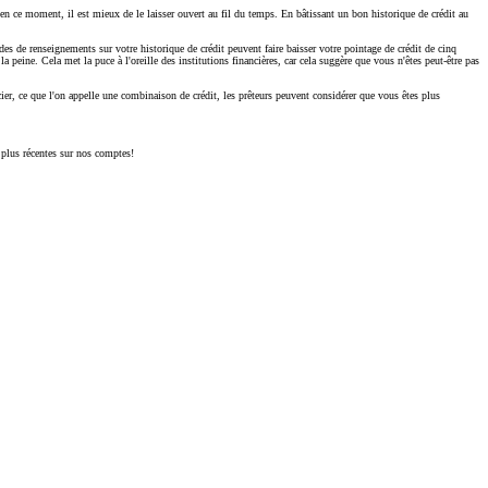
 ce moment, il est mieux de le laisser ouvert au fil du temps. En bâtissant un bon historique de crédit au
 de renseignements sur votre historique de crédit peuvent faire baisser votre pointage de crédit de cinq
peine. Cela met la puce à l'oreille des institutions financières, car cela suggère que vous n'êtes peut-être pas
ier, ce que l'on appelle une combinaison de crédit, les prêteurs peuvent considérer que vous êtes plus
 plus récentes sur nos comptes!