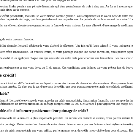
de récompenses ou des miles à utiliser pour les voyages en avion.
ertaine limite pendant une période déterminée qui dure généralement de trois à cinq ans. Au fur et à mesure qu
uels fixes sur le compte.
dit personnelle, mais utilise votre maison comme garantie. Vous empruntez sur la valeur nette de votre maiso
nt la période de tirage, qui dure généralement de cinq à dix ans. La période de remboursement dure entre 10 e
 car elle est adossée à une garantie sous la forme de votre maison. Le taux d'intérêt d'une marge de crédit garan
 de votre parcours financier.
abilité d'emploi lorsqu'il décidera de votre plafond de dépenses. Une fois qu'il l'aura calculé, il vous indiquera
 votre crédit renouvelable. En d'autres termes, si votre pointage indique une bonne solvabilité, vous pouvez payer
de crédit et les appliquer chaque fois que vous utilisez votre carte pour effectuer une transaction. Les frais son
ous rembourserez ce que vous devez au fil du temps. Ces conditions sont définies par votre prêteur lors de l'ouv
e crédit?
ontant total est difficile à estimer au départ, comme des travaux de rénovation d'une maison. Vous pouvez émettr
usieurs années. Ce n'est pas le cas d'une carte de crédit, que vous pouvez renouveler après une période prédétermin
elable?
dentité. Lorsqu'elle envisage de vous accorder un crédit renouvelable, l'institution financière tient compte des 
ent généralement un revenu minimum du ménage compris entre 35 000 $ et 50 000 $ pour approuver une marge de c
able afin d'influencer positivement leur pointage de crédit?
nouvelable de la manière la plus responsable possible. En suivant ces conseils et astuces, vous pouvez réduire l
re pointage. Mettez toutes les chances de votre côté et faites en sorte que vos factures soient réglées automat
ntant du crédit renouvelable que vous utilisez par le montant total du crédit renouvelable dont vous disposez. Es