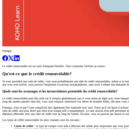
Partager
Le crédit renouvelable est un outil d'emprunt flexible. Voici comment l'utiliser au mieux :
Qu'est-ce que le crédit renouvelable?
Si vous possédez une carte de crédit, vous avez probablement une idée du crédit renouvelable, même si le ter
que vous avez utilisé, vous pouvez l'emprunter à nouveau instantanément, sans avoir à refaire une demande d
Quels sont les avantages et les inconvénients potentiels du crédit renouvelable?
Le crédit renouvelable peut être utile car il n'expire généralement pas si vous restez en règle avec votre ban
long des années passées chez elle, vous avez toujours remboursé vos dettes de manière fiable, elle peut vous 
Pratique, n'est-ce pas? Cette simplicité doit également être examinée avec soin. Parce qu'il est facile à utilise
carte de crédit sera plus élevé que celui d'un simple prêt à tempérament. Le taux moyen d'un prêt personnel en
dépenses effectuées avec une carte de crédit tout au long de l'année. De plus, vous ne pouvez pas laisser le so
Les types de crédit renouvelable les plus courants sont les suivants :
Cartes de crédit
: ce type de compte vous aide à effectuer des achats plus importants que vous pouv