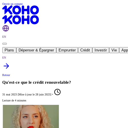
Ouvrir un compte
EN
Plans
Dépenser & Épargner
Emprunter
Crédit
Investir
Vie
App
EN
Retour
Qu'est-ce que le crédit renouvelable?
31 mai 2023
[
Mise à jour le
28 juin 2023
]
•
Lecture de 4 minutes