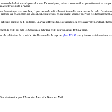
t renouvelable dont vous disposez diminue. Par conséquent, même si vous n'utilisez pas activement un compte en
s accorder des prêts à l'avenir.
 demande que vous avez faite, il peut demander officiellement à consulter votre dossier de crédit. Ces demandes
teurs, car cela suggère que vous cherchez un prêteur, ce qui pourrait indiquer que vous êtes financièrement à la 
ifférents comptes au fil du temps. En ayant différents types de crédits bien gérés dans votre portefeuille financ
ment du crédit qui aide les Canadiens à bâtir leur crédit pour seulement 10 $ par mois.
s la publication de cet article. Veuillez consulter la page des
plans KOHO
pour y trouver les informations les
Star et a travaillé pour l'Associated Press et le Globe and Mail.