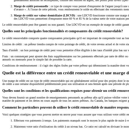
généralement assorties de récompenses, comme des remises en argent, des points pour divers types 
Marge de crédit personnelle
: ce type de compte vous permet d'emprunter de l'argent jusqu'à une c
d’avance ». À l'issue de cette période, vous rembourserez le solde en effectuant des versements mens
Marge de crédit sur valeur domiciliaire (LDCVD)
: une LDCVD fonctionne comme une marge de cré
des LDCVD vous permettent d'emprunter entre 60 % et 85 % de la valeur nette de votre maison penda
Le crédit renouvelable peut être garanti ou non garanti. Une LDCVD est un exemple de marge de crédit garantie,
Quelles sont les principales fonctionnalités et composantes du crédit renouvelable?
Le crédit renouvelable comporte quatre composantes principales qu'il est important de comprendre tout au long
Limites de crédit : un prêteur tiendra compte de votre pointage de crédit, de votre revenu actuel et de votre st
Taux d'intérêt : un bon pointage de crédit peut vous permettre d'être éligible à des taux d'intérêt plus bas sur
Frais : un commerçant peut ajouter des frais supplémentaires sur les paiements effectués par carte de débit ou 
annuels ou mensuels pour le simple fait de posséder la carte.
Conditions de remboursement : il s'agit des règles fixées par votre prêteur qui déterminent la manière dont v
Quelle est la différence entre un crédit renouvelable et une marge d
Une marge de crédit est un type de crédit renouvelable qui est généralement utilisé pour des projets dont le m
de crédit a une certaine disponibilité prédéterminée pour son utilisation et sera fermée après une période de pl
Quelles sont les conditions et les qualifications requises pour obtenir un crédit renouv
Vous devrez fournir un grand nombre de renseignements personnels au prêteur afin qu'il puisse vérifier votre i
matière de paiement et les dettes en cours auprès de tous les autres prêteurs. Au Canada, les banques exig
Comment les particuliers peuvent-ils utiliser le crédit renouvelable de manière respons
Voici quelques stratégies que vous pouvez mettre en œuvre pour vous assurer que vous utilisez votre crédit re
Effectuez vos paiements à temps. Les paiements manqués sont le moyen le plus rapide de nuire à vot
Maintenez votre ratio d'utilisation du crédit à un niveau bas. Ce ratio est calculé en divisant le mo