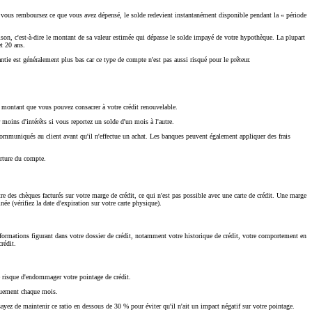
e vous remboursez ce que vous avez dépensé, le solde redevient instantanément disponible pendant la « période
n, c'est-à-dire le montant de sa valeur estimée qui dépasse le solde impayé de votre hypothèque. La plupart
t 20 ans.
tie est généralement plus bas car ce type de compte n'est pas aussi risqué pour le prêteur.
 le montant que vous pouvez consacrer à votre crédit renouvelable.
 moins d'intérêts si vous reportez un solde d'un mois à l'autre.
t communiqués au client avant qu'il n'effectue un achat. Les banques peuvent également appliquer des frais
erture du compte.
e des chèques facturés sur votre marge de crédit, ce qui n'est pas possible avec une carte de crédit. Une marge
ée (vérifiez la date d'expiration sur votre carte physique).
informations figurant dans votre dossier de crédit, notamment votre historique de crédit, votre comportement en
rédit.
e risque d'endommager votre pointage de crédit.
iquement chaque mois.
sayez de maintenir ce ratio en dessous de 30 % pour éviter qu'il n'ait un impact négatif sur votre pointage.