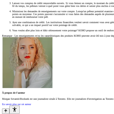
Laissez vos comptes de crédit renouvelable ouverts. Si vous fermez un compte, le montant du crédi
fil du temps, les prêteurs verront à quel point vous gérez bien vos dettes et seront plus enclins à vou
Minimisez les demandes de renseignements sur votre compte. Lorsqu'un prêteur potentiel examine une
points en moyenne. Ces points peuvent s'accumuler si vous faites des demandes auprès de plusieurs prê
en mesure de rembourser votre prêt.
Ayez une combinaison de crédit. Les institutions financières veulent savoir comment vous avez géré d
solvable, ce qui a un impact positif sur votre pointage de crédit.
Vous voulez aller plus loin et bâtir sérieusement votre pointage? KOHO propose un outil de renforce
Remarque : Les renseignements et/ou les caractéristiques des produits KOHO peuvent avoir été mis à jour depui
À propos de l'auteur
Morgan Sevareid-Bocknek est une journaliste située à Toronto. Elle est journaliste d'investigation au Toronto 
En savoir plus sur cet auteur