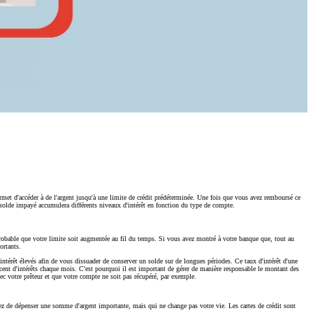
met d'accéder à de l'argent jusqu'à une limite de crédit prédéterminée. Une fois que vous avez remboursé ce
solde impayé accumulera différents niveaux d'intérêt en fonction du type de compte.
t probable que votre limite soit augmentée au fil du temps. Si vous avez montré à votre banque que, tout au
ortants.
d'intérêt élevés afin de vous dissuader de conserver un solde sur de longues périodes. Ce taux d'intérêt d'une
cent d'intérêts chaque mois. C'est pourquoi il est important de gérer de manière responsable le montant des
ec votre prêteur et que votre compte ne soit pas récupéré, par exemple.
ez de dépenser une somme d'argent importante, mais qui ne change pas votre vie. Les cartes de crédit sont