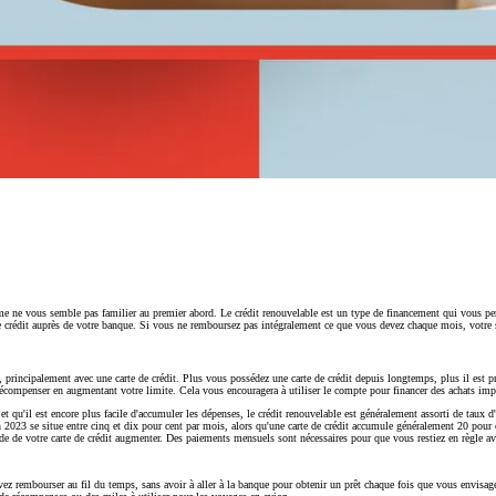
me ne vous semble pas familier au premier abord. Le crédit renouvelable est un type de financement qui vous per
e crédit auprès de votre banque. Si vous ne remboursez pas intégralement ce que vous devez chaque mois, votre 
que, principalement avec une carte de crédit. Plus vous possédez une carte de crédit depuis longtemps, plus il es
récompenser en augmentant votre limite. Cela vous encouragera à utiliser le compte pour financer des achats imp
r et qu'il est encore plus facile d'accumuler les dépenses, le crédit renouvelable est généralement assorti de taux 
 2023 se situe entre cinq et dix pour cent par mois, alors qu'une carte de crédit accumule généralement 20 pour 
lde de votre carte de crédit augmenter. Des paiements mensuels sont nécessaires pour que vous restiez en règle av
ez rembourser au fil du temps, sans avoir à aller à la banque pour obtenir un prêt chaque fois que vous envisag