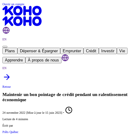
Ouvrir un compte
EN
Plans
Dépenser & Épargner
Emprunter
Crédit
Investir
Vie
Apprendre
À propos de nous
EN
Retour
Maintenir un bon pointage de crédit pendant un ralentissement
économique
24 novembre 2022
[
Mise à jour le
15 juin 2023
]
•
Lecture de 4 minutes
Écrit par
Prêts Québec