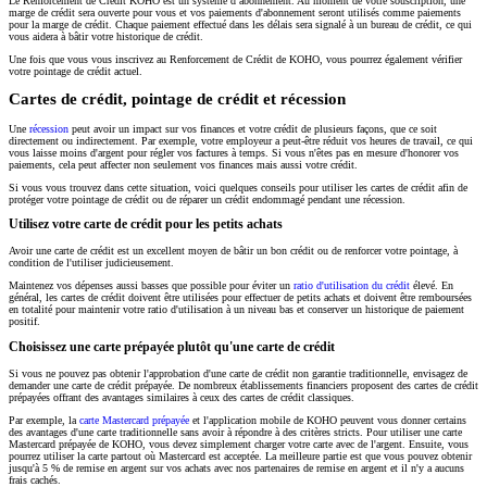
Le Renforcement de Crédit KOHO est un système d’abonnement. Au moment de votre souscription, une
marge de crédit sera ouverte pour vous et vos paiements d'abonnement seront utilisés comme paiements
pour la marge de crédit. Chaque paiement effectué dans les délais sera signalé à un bureau de crédit, ce qui
vous aidera à bâtir votre historique de crédit.
Une fois que vous vous inscrivez au Renforcement de Crédit de KOHO, vous pourrez également vérifier
votre pointage de crédit actuel.
Cartes de crédit, pointage de crédit et récession
Une
récession
peut avoir un impact sur vos finances et votre crédit de plusieurs façons, que ce soit
directement ou indirectement. Par exemple, votre employeur a peut-être réduit vos heures de travail, ce qui
vous laisse moins d'argent pour régler vos factures à temps. Si vous n'êtes pas en mesure d'honorer vos
paiements, cela peut affecter non seulement vos finances mais aussi votre crédit.
Si vous vous trouvez dans cette situation, voici quelques conseils pour utiliser les cartes de crédit afin de
protéger votre pointage de crédit ou de réparer un crédit endommagé pendant une récession.
Utilisez votre carte de crédit pour les petits achats
Avoir une carte de crédit est un excellent moyen de bâtir un bon crédit ou de renforcer votre pointage, à
condition de l'utiliser judicieusement.
Maintenez vos dépenses aussi basses que possible pour éviter un
ratio d'utilisation du crédit
élevé. En
général, les cartes de crédit doivent être utilisées pour effectuer de petits achats et doivent être remboursées
en totalité pour maintenir votre ratio d'utilisation à un niveau bas et conserver un historique de paiement
positif.
Choisissez une carte prépayée plutôt qu'une carte de crédit
Si vous ne pouvez pas obtenir l'approbation d'une carte de crédit non garantie traditionnelle, envisagez de
demander une carte de crédit prépayée. De nombreux établissements financiers proposent des cartes de crédit
prépayées offrant des avantages similaires à ceux des cartes de crédit classiques.
Par exemple, la
carte Mastercard prépayée
et l'application mobile de KOHO peuvent vous donner certains
des avantages d'une carte traditionnelle sans avoir à répondre à des critères stricts. Pour utiliser une carte
Mastercard prépayée de KOHO, vous devez simplement charger votre carte avec de l'argent. Ensuite, vous
pourrez utiliser la carte partout où Mastercard est acceptée. La meilleure partie est que vous pouvez obtenir
jusqu'à 5 % de remise en argent sur vos achats avec nos partenaires de remise en argent et il n'y a aucuns
frais cachés.