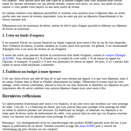
vos finances. Vous devriez avoir une idée claire de la somme d'argent dont vous disposez pour couvrir
toutes les factures nécessaires sur une période donnée, comme trois mois, six mois, une année ou plus,
surtout si vous perdez votre emploi ou une autre source de revenu.
En sachant combien vous dépensez aujourd'hui et combien vous pourriez avoir à dépenser dans un avenir
proche sans une source de revenus importante, vous ne serez pas pris au dépourvu financièrement si les
choses tournent mal.
Débarrassez-vous du maximum de dettes, mettez de côté le plus d'argent possible et réduisez vos dépenses
de loisirs au minimum.
2. Créez un fonds d'urgence
Il est essentiel d'avoir un coussin financier sur lequel s'appuyer pour rester à flot en cas de crise financière.
Avec l'inflation en hausse, le dollar canadien ne va plus aussi loin qu'avant. En général, il est recommandé
d'épargner trois à six mois de revenus en cas d'urgence.
Il existe des outils qui peuvent faciliter la construction d'un fonds d'urgence, comme le
compte d'épargne
de KOHO
. Vous obtiendrez 0,5 % d'intérêt sur la totalité de votre solde, 1 % de remise en argent sur
l'épicerie, le transport, et jusqu'à 5 % avec nos partenaires de remise en argent. De plus, il n'y a aucuns frais
cachés et aucun solde minimum à maintenir.
3. Établissez un budget à toute épreuve
C'est une chose d'avoir une idée de base de ce que vous obtenez par rapport à ce que vous dépensez, mais il
est temps d'entrer dans le détail et d'établir sérieusement un budget. Déterminez le revenu total de votre
ménage, toutes sources confondues, dressez la liste de vos frais mensuels et identifiez vos dépenses les plus
importantes afin de savoir combien vous pouvez dépenser chaque mois pour rester à flot.
Dernières réflexions
Un ralentissement économique peut nuire à vos finances, ce qui peut avoir une incidence sur votre pointage
de crédit. Cela dit, il y a beaucoup de choses que vous pouvez faire pour protéger votre pointage de crédit
ou même le renforcer pendant une récession. En établissant un budget, en réduisant vos dépenses et en
tirant parti de divers outils de renforcement du crédit, vous pouvez faire en sorte que vos finances couvrent
toutes vos factures tout en préservant votre pointage de crédit.
Remarque : Les renseignements et/ou les caractéristiques des produits KOHO peuvent avoir été mis à jour
depuis la publication de cet article. Veuillez consulter la page des
plans KOHO
pour y trouver les
informations les plus récentes sur nos comptes!