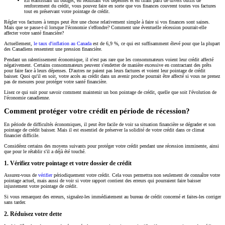
En établissant un budget, en réduisant vos dépenses et en tirant parti de divers outils de
renforcement du crédit, vous pouvez faire en sorte que vos finances couvrent toutes vos factures
tout en préservant votre pointage de crédit.
Régler vos factures à temps peut être une chose relativement simple à faire si vos finances sont saines.
Mais que se passe-t-il lorsque l'économie s'effondre? Comment une éventuelle récession pourrait-elle
affecter votre santé financière?
Actuellement,
le taux d'inflation au Canada
est de 6,9 %, ce qui est suffisamment élevé pour que la plupart
des Canadiens ressentent une pression financière.
Pendant un ralentissement économique, il n'est pas rare que les consommateurs voient leur crédit affecté
négativement. Certains consommateurs peuvent s'endetter de manière excessive en contractant des prêts
pour faire face à leurs dépenses. D'autres ne paient pas leurs factures et voient leur pointage de crédit
baisser. Quoi qu'il en soit, votre accès au crédit dans un avenir proche pourrait être affecté si vous ne prenez
pas de mesures pour protéger votre santé financière.
Lisez ce qui suit pour savoir comment maintenir un bon pointage de crédit, quelle que soit l'évolution de
l'économie canadienne.
Comment protéger votre crédit en période de récession?
En période de difficultés économiques, il peut être facile de voir sa situation financière se dégrader et son
pointage de crédit baisser. Mais il est essentiel de préserver la solidité de votre crédit dans ce climat
financier difficile.
Considérez certains des moyens suivants pour protéger votre crédit pendant une récession imminente, ainsi
que pour le rétablir s'il a déjà été touché.
1. Vérifiez votre pointage et votre dossier de crédit
Assurez-vous de
vérifier
périodiquement votre crédit. Cela vous permettra non seulement de connaître votre
pointage actuel, mais aussi de voir si votre rapport contient des erreurs qui pourraient faire baisser
injustement votre pointage de crédit.
Si vous remarquez des erreurs, signalez-les immédiatement au bureau de crédit concerné et faites-les corriger
sans tarder.
2. Réduisez votre dette