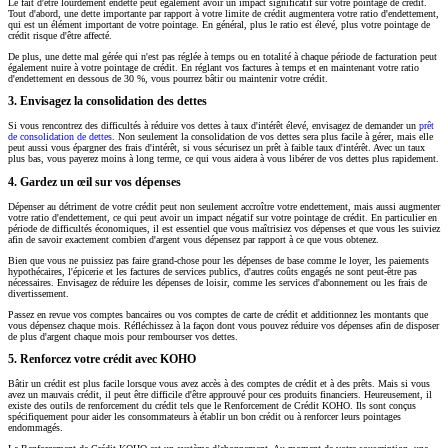
Le fait d'être lourdement endetté peut également avoir un impact significatif sur votre pointage de crédit.
Tout d'abord, une dette importante par rapport à votre limite de crédit augmentera votre ratio d'endettement,
qui est un élément important de votre pointage. En général, plus le ratio est élevé, plus votre pointage de
crédit risque d'être affecté.
De plus, une dette mal gérée qui n'est pas réglée à temps ou en totalité à chaque période de facturation peut
également nuire à votre pointage de crédit. En réglant vos factures à temps et en maintenant votre ratio
d'endettement en dessous de 30 %, vous pourrez bâtir ou maintenir votre crédit.
3. Envisagez la consolidation des dettes
Si vous rencontrez des difficultés à réduire vos dettes à taux d'intérêt élevé, envisagez de demander un
prêt
de consolidation de dettes
. Non seulement la consolidation de vos dettes sera plus facile à gérer, mais elle
peut aussi vous épargner des frais d'intérêt, si vous sécurisez un prêt à faible taux d'intérêt. Avec un taux
plus bas, vous payerez moins à long terme, ce qui vous aidera à vous libérer de vos dettes plus rapidement.
4. Gardez un œil sur vos dépenses
Dépenser au détriment de votre crédit peut non seulement accroître votre endettement, mais aussi augmenter
votre ratio d'endettement, ce qui peut avoir un impact négatif sur votre pointage de crédit. En particulier en
période de difficultés économiques, il est essentiel que vous maîtrisiez vos dépenses et que vous les suiviez
afin de savoir exactement combien d'argent vous dépensez par rapport à ce que vous obtenez.
Bien que vous ne puissiez pas faire grand-chose pour les dépenses de base comme le loyer, les paiements
hypothécaires, l'épicerie et les factures de services publics, d'autres coûts engagés ne sont peut-être pas
nécessaires. Envisagez de réduire les dépenses de loisir, comme les services d'abonnement ou les frais de
divertissement.
Passez en revue vos comptes bancaires ou vos comptes de carte de crédit et additionnez les montants que
vous dépensez chaque mois. Réfléchissez à la façon dont vous pouvez réduire vos dépenses afin de disposer
de plus d'argent chaque mois pour rembourser vos dettes.
5. Renforcez votre crédit avec KOHO
Bâtir un crédit est plus facile lorsque vous avez accès à des comptes de crédit et à des prêts. Mais si vous
avez un mauvais crédit, il peut être difficile d'être approuvé pour ces produits financiers. Heureusement, il
existe des outils de renforcement du crédit tels que le Renforcement de Crédit KOHO. Ils sont conçus
spécifiquement pour aider les consommateurs à établir un bon crédit ou à renforcer leurs pointages
endommagés.