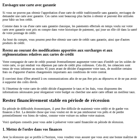
Envisagez une carte avec garantie
Si vous ne pouvez pas obtenir l'approbation d'une carte de crédit traditionnelle sans garantie, envisagez de
demander une carte avec garantie. Ces cartes sont beaucoup plus faciles à obtenir et peuvent être utilisées
pour bâtir un bon crédit.
Comme dans le cas d'une carte sans garantie classique, les paiements effectués en temps voulu sur votre
carte avec garantie sont pris en compte dans votre historique de paiement, qui joue un rôle clé dans la santé
de votre pointage de crédit.
Au bout du compte, vous pourrez peut-être obtenir une carte de crédit sans garantie, ainsi que d'autres
produits de crédit.
Restez au courant des modifications apportées aux surcharges et aux
réglementations relatives aux cartes de crédit
Votre compagnie de carte de crédit pourrait éventuellement augmenter votre taux d'intérêt sur les soldes de
votre carte, ce qui rendrait vos dépenses par carte de crédit plus coûteuses. Cela dit, les créanciers sont
tenus de vous informer au moins 45 jours avant de décider d'augmenter votre taux, de modifier certains
frais ou d'apporter d'autres changements importants aux conditions de votre contrat.
Il convient donc d'être attentif à ces communications afin de ne pas être pris au dépourvu et de ne pas avoir
à supporter des coûts élevés.
Si l'émetteur de votre carte de crédit décide d'augmenter le taux et les frais, vous disposerez des
informations nécessaires pour réorganiser votre budget ou chercher une autre carte offrant un meilleur taux.
Restez financièrement stable en période de récession
En période de difficultés économiques, il peut être difficile de maintenir votre crédit et de garder vos
finances à flot. La dernière chose que vous voulez est de ne pas rembourser vos prêts et de perdre
potentiellement vos biens de valeur, comme votre voiture ou même votre maison.
Voici quelques conseils pour vous aider à préserver votre santé financière en période de récession.
1. Mettez de l'ordre dans vos finances
Avec la récession qui se profile à l'horizon, vous voudrez vous assurer que vous avez une bonne maîtrise de