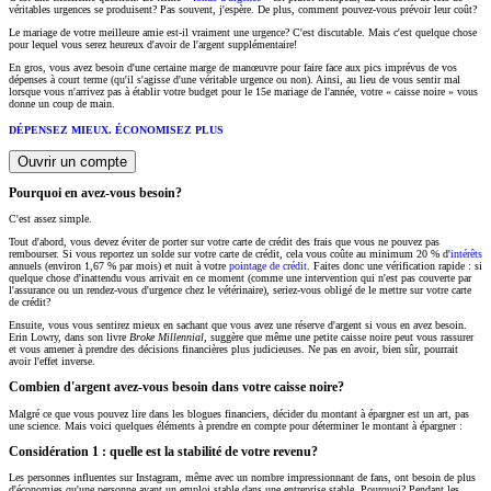
véritables urgences se produisent? Pas souvent, j'espère. De plus, comment pouvez-vous prévoir leur coût?
Le mariage de votre meilleure amie est-il vraiment une urgence? C'est discutable. Mais c'est quelque chose
pour lequel vous serez heureux d'avoir de l'argent supplémentaire!
En gros, vous avez besoin d'une certaine marge de manœuvre pour faire face aux pics imprévus de vos
dépenses à court terme (qu'il s'agisse d'une véritable urgence ou non). Ainsi, au lieu de vous sentir mal
lorsque vous n'arrivez pas à établir votre budget pour le 15e mariage de l'année, votre « caisse noire » vous
donne un coup de main.
DÉPENSEZ MIEUX. ÉCONOMISEZ PLUS
Ouvrir un compte
Pourquoi en avez-vous besoin?
C'est assez simple.
Tout d'abord, vous devez éviter de porter sur votre carte de crédit des frais que vous ne pouvez pas
rembourser. Si vous reportez un solde sur votre carte de crédit, cela vous coûte au minimum 20 % d'
intérêts
annuels (environ 1,67 % par mois) et nuit à votre
pointage de crédit
. Faites donc une vérification rapide : si
quelque chose d'inattendu vous arrivait en ce moment (comme une intervention qui n'est pas couverte par
l'assurance ou un rendez-vous d'urgence chez le vétérinaire), seriez-vous obligé de le mettre sur votre carte
de crédit?
Ensuite, vous vous sentirez mieux en sachant que vous avez une réserve d'argent si vous en avez besoin.
Erin Lowry, dans son livre
Broke Millennial,
suggère que même une petite caisse noire peut vous rassurer
et vous amener à prendre des décisions financières plus judicieuses. Ne pas en avoir, bien sûr, pourrait
avoir l'effet inverse.
Combien d'argent avez-vous besoin dans votre caisse noire?
Malgré ce que vous pouvez lire dans les blogues financiers, décider du montant à épargner est un art, pas
une science. Mais voici quelques éléments à prendre en compte pour déterminer le montant à épargner :
Considération 1 : quelle est la stabilité de votre revenu?
Les personnes influentes sur Instagram, même avec un nombre impressionnant de fans, ont besoin de plus
d'économies qu'une personne ayant un emploi stable dans une entreprise stable. Pourquoi? Pendant les