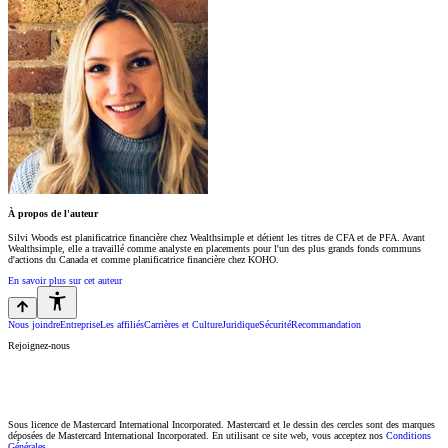
À propos de l'auteur
Silvi Woods est planificatrice financière chez Wealthsimple et détient les titres de CFA et de PFA. Avant
Wealthsimple, elle a travaillé comme analyste en placements pour l'un des plus grands fonds communs
d'actions du Canada et comme planificatrice financière chez KOHO.
En savoir plus sur cet auteur
Nous joindre
Entreprise
Les affiliés
Carrières et Culture
Juridique
Sécurité
Recommandation
Rejoignez-nous
Sous licence de Mastercard International Incorporated. Mastercard et le dessin des cercles sont des marques
déposées de Mastercard International Incorporated. En utilisant ce site web, vous acceptez nos
Conditions
Générales
.