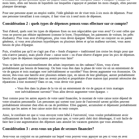
mois lents, elles ont besoin de liquidités sur lesquelles s'appuyer et pendant les mois chargés, elles peuvent
planquer davantage.
Pour une personne ayant un emploi stable, l'idée générale est de viser trois à six mois de dépenses. Pour
une personne travaillant à son compte, il faut viser six à neuf mois de dépenses.
Considération 2 : quels types de dépenses pensez-vous effectuer sur ce compte?
Tout d'abord, quels sont les types de dépenses fixes ou non négociables que vous avez? Ce sont celles que
vous ne pouvez pas réduire rapidement (comme le loyer, l'hypothèque, les paiements de voiture, les prêts
étudiants). Plus vous avez d'obligations, plus vous devez épargner. Même avec un conjoint ou un parent
généreux, si vous avez plusieurs hypothèques ou plusieurs dettes et qu'un malheur survient, vous aurez
besoin de plus d'épargne.
Puis, n'oubliez pas qu'il ne s'agit pas d'un « fonds d'urgence » traditionnel (on croise les doigts pour que
cela n'arrive jamais), mais plutôt d'une « caisse noire » ou d'une réserve d'argent pour les pics de dépenses.
Quels types de dépenses importantes pourriez-vous faire?
Vous ne faites qu'occasionnellement des achats importants ou des cadeaux? Alors, vous n'avez
probablement pas besoin de beaucoup. Ou bien vous êtes dans la phase de votre vie où un enterrement de
vie de garçon et trois mariages
vont
inévitablement se succéder? Vous devrez augmenter vos économies. Ou
encore, êtes-vous une famille avec plusieurs enfants (qui, en raison de leur génétique, auront probablement
besoin d'un appareil dentaire dans un avenir proche) et propriétaire d'une maison (qui pourrait nécessiter des
réparations à tout moment)? Dans ce cas, vous devez voir grand.
« Vous êtes dans la phase de la vie où un enterrement de vie de garçon et trois mariages
vont
inévitablement survenir? Vous allez devoir augmenter votre épargne. »
Tout comme pour les autres aspects de votre santé financière, le montant de votre caisse noire dépend de
votre situation personnelle. Les personnes qui sortent tout juste de l'université savent qu'elles peuvent
probablement retourner chez elles en cas de problème. Elles gagnent, accumulent et dépensent probablement
moins que les autres et leur caisse noire doit en tenir compte.
Ainsi, le corollaire est que si vous envoyez votre bébé à l'université, vous voulez probablement avoir
suffisamment de fonds dans la caisse noire pour que, si votre petit chéri doit déménager, il soit facile de
faire face à une augmentation des dépenses sans annuler les vacances gratuites que vous attendiez.
Considération 3 : avez-vous un plan de secours financier?
Avez-vous un conjoint ou un partenaire sur lequel vous pouvez vous appuyer un peu si vous en avez