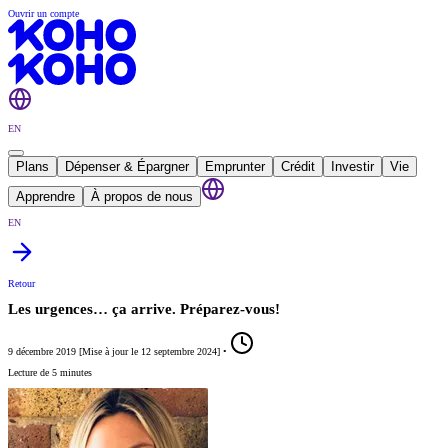
Ouvrir un compte
EN
Plans
Dépenser & Épargner
Emprunter
Crédit
Investir
Vie
Apprendre
À propos de nous
EN
Retour
Les urgences… ça arrive. Préparez-vous!
9 décembre 2019
[
Mise à jour le
12 septembre 2024
]
•
Lecture de 5 minutes