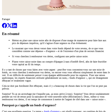
Partager
En résumé
Mettez en place une caisse noire afin de disposer d'une marge de manœuvre pour faire face aux
pics de dépenses imprévus, qu'il s'agisse d'une urgence ou d'un événement.
Le montant que vous devez verser dans votre fonds dépend de votre revenu, de ce que vous
considérez comme une dépense « d'urgence » et de l'existence d'un plan de secours financier.
Si vous cherchez à rembourser vos dettes, configurez une petite caisse noire.
Placez votre caisse noire dans un compte d'épargne à taux d'intérêt élevé, afin de faire fructifier
votre capital au fil du temps.
Il y a tant de choses que vous faites avec votre argent : peut-être vous concentrez-vous sur une mise de
fonds, ou vous cherchez à rembourser vos dettes, ou encore vous vous efforcez simplement de rester dans le
vert. Il est difficile de seulement
penser
à une
épargne additionnelle pour les urgences. Pour une raison
quelconque, les experts financiers utilisent généralement un nom,« fonds d'urgence », qui est étrangement
effrayant et totalement vague.
Cela ne doit pas forcément être effrayant, mais il y a beaucoup de choses dans la vie que l'on ne peut pas
prévoir.
Surprise! Tu as un accrochage (ne t'inquiète pas, ça nous arrive à tous). Surprise! Vous devez soudainement
prendre un vol de retour pour la naissance de votre nouvelle nièce (félicitations!). Donc, même si vous
remboursez vos dettes, il est temps de commencer à mettre de l'argent de côté dans une « caisse noire ».
Pourquoi ça s'appelle un fonds d'urgence?
C'est une excellente question. Le terme «
fonds d'urgence
» est plutôt trompeur, car combien de fois de