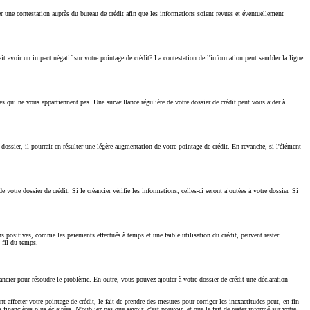
r une contestation auprès du bureau de crédit afin que les informations soient revues et éventuellement
rrait avoir un impact négatif sur votre pointage de crédit? La contestation de l'information peut sembler la ligne
es qui ne vous appartiennent pas. Une surveillance régulière de votre dossier de crédit peut vous aider à
 dossier, il pourrait en résulter une légère augmentation de votre pointage de crédit. En revanche, si l'élément
tre dossier de crédit. Si le créancier vérifie les informations, celles-ci seront ajoutées à votre dossier. Si
ns positives, comme les paiements effectués à temps et une faible utilisation du crédit, peuvent rester
 fil du temps.
cier pour résoudre le problème. En outre, vous pouvez ajouter à votre dossier de crédit une déclaration
 affecter votre pointage de crédit, le fait de prendre des mesures pour corriger les inexactitudes peut, en fin
inancières plus éclairées. N'oubliez pas que savoir, c'est pouvoir, et que le fait de rester informé sur votre