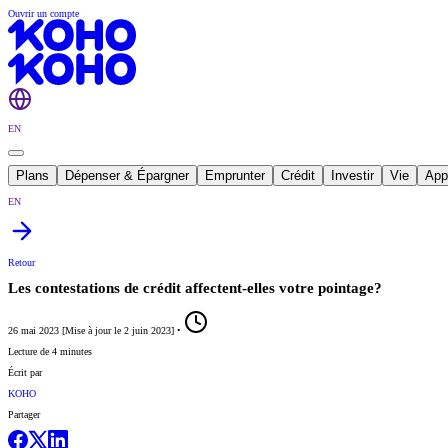
Ouvrir un compte
EN
Plans
Dépenser & Épargner
Emprunter
Crédit
Investir
Vie
App
EN
Retour
Les contestations de crédit affectent-elles votre pointage?
26 mai 2023
[
Mise à jour le
2 juin 2023
]
•
Lecture de 4 minutes
Écrit par
KOHO
Partager