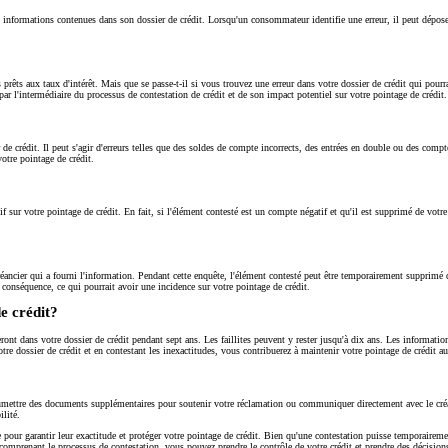
s informations contenues dans son dossier de crédit. Lorsqu'un consommateur identifie une erreur, il peut dépose
des prêts aux taux d'intérêt. Mais que se passe-t-il si vous trouvez une erreur dans votre dossier de crédit qui pou
par l'intermédiaire du processus de contestation de crédit et de son impact potentiel sur votre pointage de crédit.
de crédit. Il peut s'agir d'erreurs telles que des soldes de compte incorrects, des entrées en double ou des compt
votre pointage de crédit.
 sur votre pointage de crédit. En fait, si l'élément contesté est un compte négatif et qu'il est supprimé de votre
ier qui a fourni l'information. Pendant cette enquête, l'élément contesté peut être temporairement supprimé de vo
n conséquence, ce qui pourrait avoir une incidence sur votre pointage de crédit.
e crédit?
ont dans votre dossier de crédit pendant sept ans. Les faillites peuvent y rester jusqu'à dix ans. Les informatio
tre dossier de crédit et en contestant les inexactitudes, vous contribuerez à maintenir votre pointage de crédit au
oumettre des documents supplémentaires pour soutenir votre réclamation ou communiquer directement avec le créan
ilité.
 pour garantir leur exactitude et protéger votre pointage de crédit. Bien qu'une contestation puisse temporairement
comprenant le processus de contestation, vous pouvez prendre le contrôle de votre crédit et prendre des décisions f