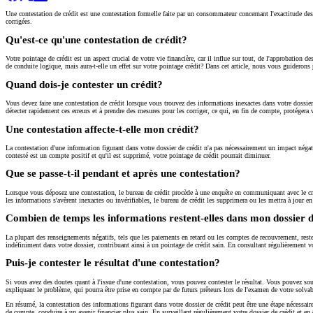
Une contestation de crédit est une contestation formelle faite par un consommateur concernant l'exactitude de
corrigées.
Qu'est-ce qu'une contestation de crédit?
Votre pointage de crédit est un aspect crucial de votre vie financière, car il influe sur tout, de l'approbation 
de conduite logique, mais aura-t-elle un effet sur votre pointage crédit? Dans cet article, nous vous guiderons 
Quand dois-je contester un crédit?
Vous devez faire une contestation de crédit lorsque vous trouvez des informations inexactes dans votre dossier 
détecter rapidement ces erreurs et à prendre des mesures pour les corriger, ce qui, en fin de compte, protégera 
Une contestation affecte-t-elle mon crédit?
La contestation d'une information figurant dans votre dossier de crédit n'a pas nécessairement un impact négatif
contesté est un compte positif et qu'il est supprimé, votre pointage de crédit pourrait diminuer.
Que se passe-t-il pendant et après une contestation?
Lorsque vous déposez une contestation, le bureau de crédit procède à une enquête en communiquant avec le créanc
les informations s'avèrent inexactes ou invérifiables, le bureau de crédit les supprimera ou les mettra à jour e
Combien de temps les informations restent-elles dans mon dossier d
La plupart des renseignements négatifs, tels que les paiements en retard ou les comptes de recouvrement, rester
indéfiniment dans votre dossier, contribuant ainsi à un pointage de crédit sain. En consultant régulièrement vo
Puis-je contester le résultat d'une contestation?
Si vous avez des doutes quant à l'issue d'une contestation, vous pouvez contester le résultat. Vous pouvez s
expliquant le problème, qui pourra être prise en compte par de futurs prêteurs lors de l'examen de votre solvab
En résumé, la contestation des informations figurant dans votre dossier de crédit peut être une étape nécessaire
de compte, conduire à un avenir financier plus sain. En surveillant régulièrement votre dossier de crédit et en 