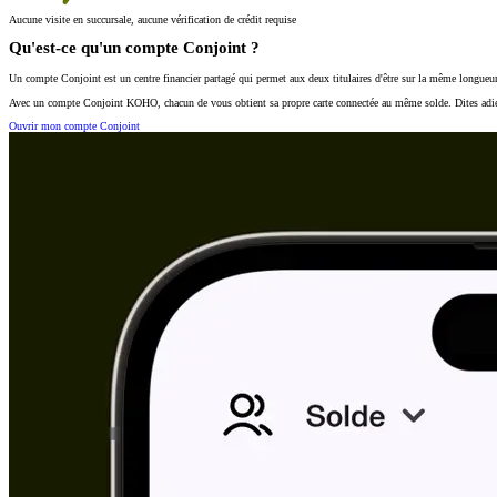
Aucune visite en succursale, aucune vérification de crédit requise
Qu'est-ce qu'un compte Conjoint ?
Un compte Conjoint est un centre financier partagé qui permet aux deux titulaires d'être sur la même longueur
Avec un compte Conjoint KOHO, chacun de vous obtient sa propre carte connectée au même solde. Dites adieu 
Ouvrir mon compte Conjoint