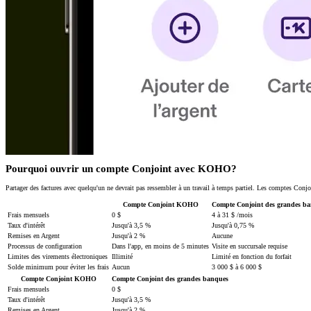
Pourquoi ouvrir un compte Conjoint avec KOHO?
Partager des factures avec quelqu'un ne devrait pas ressembler à un travail à temps partiel. Les comptes Conj
Compte Conjoint KOHO
Compte Conjoint des grandes b
Frais mensuels
0 $
4 à 31 $ /mois
Taux d'intérêt
Jusqu'à 3,5 %
Jusqu'à 0,75 %
Remises en Argent
Jusqu'à 2 %
Aucune
Processus de configuration
Dans l'app, en moins de 5 minutes
Visite en succursale requise
Limites des virements électroniques
Illimité
Limité en fonction du forfait
Solde minimum pour éviter les frais
Aucun
3 000 $ à 6 000 $
Compte Conjoint KOHO
Compte Conjoint des grandes banques
Frais mensuels
0 $
Taux d'intérêt
Jusqu'à 3,5 %
Remises en Argent
Jusqu'à 2 %