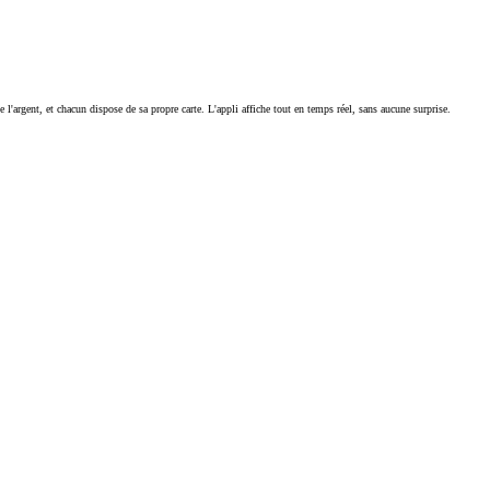
'argent, et chacun dispose de sa propre carte. L'appli affiche tout en temps réel, sans aucune surprise.