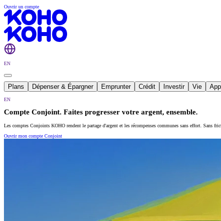
Ouvrir un compte
EN
Plans
Dépenser & Épargner
Emprunter
Crédit
Investir
Vie
App
EN
Compte Conjoint. Faites progresser votre argent, ensemble.
Les comptes Conjoints KOHO rendent le partage d'argent et les récompenses communes sans effort. Sans frict
Ouvrir mon compte Conjoint