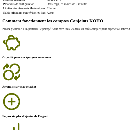
Processus de configuration
Dans l'app, en moins de 5 minutes
Limites des virements électroniques
Illimité
Solde minimum pour éviter les frais
Aucun
Comment fonctionnent les comptes Conjoints KOHO
Pensez-y comme à un portefeuille partagé. Vous avez tous les deux un accès complet pour déposer ou retirer de l
Objectifs pour vos épargnes communes
Arrondis sur chaque achat
Façons simples d'ajouter de l'argent