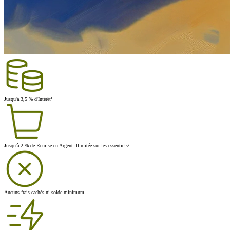
Jusqu'à 3,5 % d'Intérêt¹
Jusqu'à 2 % de Remise en Argent illimitée sur les essentiels²
Aucuns frais cachés ni solde minimum