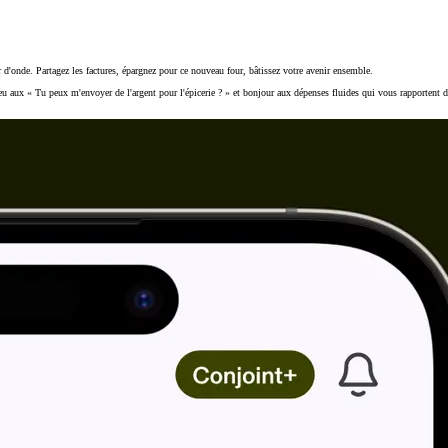
 d'onde. Partagez les factures, épargnez pour ce nouveau four, bâtissez votre avenir ensemble.
aux « Tu peux m'envoyer de l'argent pour l'épicerie ? » et bonjour aux dépenses fluides qui vous rapportent d