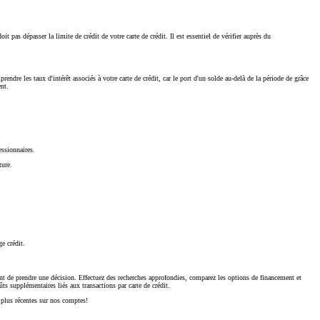
t pas dépasser la limite de crédit de votre carte de crédit. Il est essentiel de vérifier auprès du
endre les taux d'intérêt associés à votre carte de crédit, car le port d'un solde au-delà de la période de grâce
ent.
essionnaires.
ture.
ge crédit.
s avant de prendre une décision. Effectuez des recherches approfondies, comparez les options de financement et
ts supplémentaires liés aux transactions par carte de crédit.
 plus récentes sur nos comptes!