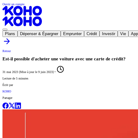
Ouvrir un compte
Plans
Dépenser & Épargner
Emprunter
Crédit
Investir
Vie
App
Retour
Est-il possible d'acheter une voiture avec une carte de crédit?
31 mai 2023
[
Mise à jour le
9 juin 2023
]
•
Lecture de 5 minutes
Écrit par
KOHO
Partager