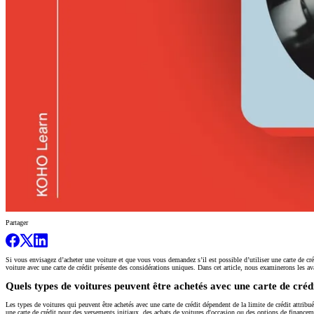
Partager
Si vous envisagez d’acheter une voiture et que vous vous demandez s’il est possible d’utiliser une carte de cré
voiture avec une carte de crédit présente des considérations uniques. Dans cet article, nous examinerons les avant
Quels types de voitures peuvent être achetés avec une carte de créd
Les types de voitures qui peuvent être achetés avec une carte de crédit dépendent de la limite de crédit attribué
une carte de crédit pour des versements initiaux, des achats de voitures d'occasion ou des options de financem