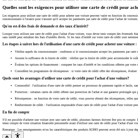
Quelles sont les exigences pour utiliser une carte de crédit pour ac
Les exigences pour utiliser une carte de crédit pour acheter une voiture peuvent varier en fonction du concessionn
concessionnaire à l'avance pour s'assurer qu'il accepte les paiements par carte de crédit pour l'achat de voitures
Qu'en est-il des frais de demande et des taux d'intérêt?
Lorsque vous utilisez une carte de crédit pour l'achat d'une voiture, vous devez tenir compte des éventuels frais
sans intérêt peut entraîner des frais d'intérêts élevés. Si les taux d'intérêt sur votre carte de crédit sont nett
Les étapes à suivre lors de l'utilisation d'une carte de crédit pour acheter une voiture :
Vérifiez auprès du concessionnaire : confirmez si le concessionnaire accepte les paiements par carte d
Assurez la suffisance de la limite de crédit : vérifiez que la limite de crédit peut accommoder le coût
Évaluez les options de financement : comparer les taux d'intérêt et les conditions offertes par votre c
Considérez les programmes de récompenses : si votre carte de crédit offre des récompenses, évaluer l
Quels sont les avantages d'utiliser une carte de crédit pour l'achat d'une voiture?
Commodité : l'utilisation d'une carte de crédit permet un processus de paiement rapide et facile, sa
Protection : certaines cartes de crédit offrent une protection de l'achat et une garantie prolongée qu
Récompenses : en fonction de votre carte de crédit, vous pouvez obtenir des récompenses, telles qu
Renforcement de crédit : l'utilisation responsable d'une carte de crédit pour l'achat d'une voiture peut
En fin de compte
S'il est possible d'acheter une voiture avec une carte de crédit, plusieurs facteurs doivent être pris en compte.
tenez compte de votre situation financière personnelle avant d'utiliser une carte de crédit pour l'achat d'une v
Remarque : Les renseignements et/ou les caractéristiques des produits KOHO peuvent avoir été mis à jour depui