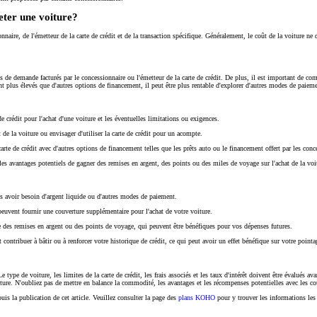
heter une voiture?
aire, de l'émetteur de la carte de crédit et de la transaction spécifique. Généralement, le coût de la voiture ne doi
.
 de demande facturés par le concessionnaire ou l'émetteur de la carte de crédit. De plus, il est important de compr
ement plus élevés que d'autres options de financement, il peut être plus rentable d'explorer d'autres modes de paiem
e crédit pour l'achat d'une voiture et les éventuelles limitations ou exigences.
 de la voiture ou envisager d'utiliser la carte de crédit pour un acompte.
arte de crédit avec d'autres options de financement telles que les prêts auto ou le financement offert par les conc
es avantages potentiels de gagner des remises en argent, des points ou des miles de voyage sur l'achat de la voi
ns avoir besoin d'argent liquide ou d'autres modes de paiement.
i peuvent fournir une couverture supplémentaire pour l'achat de votre voiture.
e des remises en argent ou des points de voyage, qui peuvent être bénéfiques pour vos dépenses futures.
 contribuer à bâtir ou à renforcer votre historique de crédit, ce qui peut avoir un effet bénéfique sur votre pointa
 Le type de voiture, les limites de la carte de crédit, les frais associés et les taux d'intérêt doivent être évalué
oiture. N'oubliez pas de mettre en balance la commodité, les avantages et les récompenses potentielles avec les coû
s la publication de cet article. Veuillez consulter la page des
plans KOHO
pour y trouver les informations les