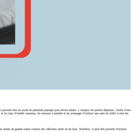
dit puissent être un mode de paiement pratique pour divers achats, y compris les petites dépenses, l’achat d’une
et les taux d’intérêt connexes, les mesures à prendre et les avantages d’utiliser une carte de crédit à cette fin.
 des achats de grande valeur comme des véhicules neufs ou de luxe. Toutefois, il peut être possible d'utiliser