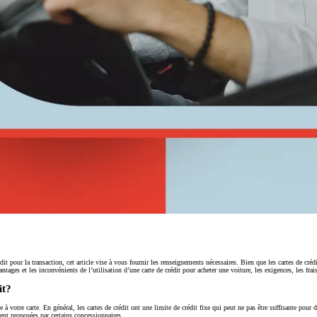
dit pour la transaction, cet article vise à vous fournir les renseignements nécessaires. Bien que les cartes de cré
ages et les inconvénients de l’utilisation d’une carte de crédit pour acheter une voiture, les exigences, les frais 
it?
e à votre carte. En général, les cartes de crédit ont une limite de crédit fixe qui peut ne pas être suffisante pour
ent proposées par certains concessionnaires.