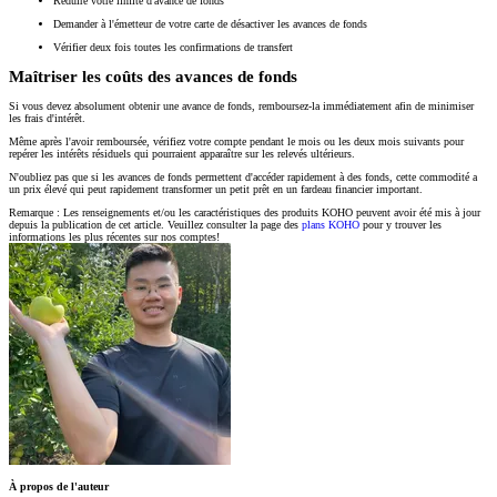
Réduire votre limite d'avance de fonds
Demander à l'émetteur de votre carte de désactiver les avances de fonds
Vérifier deux fois toutes les confirmations de transfert
Maîtriser les coûts des avances de fonds
Si vous devez absolument obtenir une avance de fonds, remboursez-la immédiatement afin de minimiser
les frais d'intérêt.
Même après l'avoir remboursée, vérifiez votre compte pendant le mois ou les deux mois suivants pour
repérer les intérêts résiduels qui pourraient apparaître sur les relevés ultérieurs.
N'oubliez pas que si les avances de fonds permettent d'accéder rapidement à des fonds, cette commodité a
un prix élevé qui peut rapidement transformer un petit prêt en un fardeau financier important.
Remarque : Les renseignements et/ou les caractéristiques des produits KOHO peuvent avoir été mis à jour
depuis la publication de cet article. Veuillez consulter la page des
plans KOHO
pour y trouver les
informations les plus récentes sur nos comptes!
À propos de l'auteur