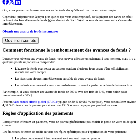
Oui, vous pouvez rembourser une avance de fonds dès qu'elle est inscrite sur votre compte.
Cependant, préparez-vous à payer plus que ce que vous avez emprunté, car la plupart des cartes de crédit
facturent des frais d'avance de fonds (généralement de 3 à 5 %) et les intérêts commencent à s'accumuler
immédiatement.
Obtenir une avance de fonds instantanée
Ouvrir un compte
Comment fonctionne le remboursement des avances de fonds ?
Lorsque vous obtenez une avance de fonds, vous pouvez effectuer un paiement à tout moment, mais il y a
quelques points importants à comprendre:
L'avance de fonds peut rester en suspens pendant plusieurs jours avant d'être officiellement
inscrite sur votre compte.
Les frais sont ajoutés immédiatement au solde de votre avance de fonds.
Les intérêts commencent à courir immédiatement, souvent à partir de la date de la transaction.
Par exemple, si vous obtenez une avance de fonds de 500 $ avec des frais de 5 %, votre solde passe
immédiatement à 525 $.
Avec un
taux annuel effectif global (TAEG)
typique de 30 % (0,082 % par jour), vous accumulerez environ
4,31 $ d'intérêts dès le premier jour et environ 130 $ si vous ne payez pas pendant un mois.
Règles d'application des paiements
Lorsque vous effectuez un paiement, vous ne pouvez généralement pas choisir la partie de votre solde qu'il
couvre.
Les émetteurs de cartes de crédit suivent des règles spécifiques pour l'application de votre paiement :
Les plans de paiement à tempérament sont souvent payés en premier