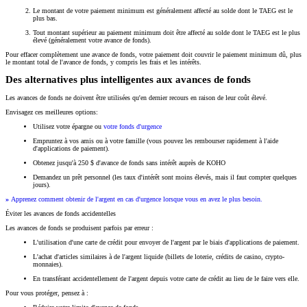
Le montant de votre paiement minimum est généralement affecté au solde dont le TAEG est le
plus bas.
Tout montant supérieur au paiement minimum doit être affecté au solde dont le TAEG est le plus
élevé (généralement votre avance de fonds).
Pour effacer complètement une avance de fonds, votre paiement doit couvrir le paiement minimum dû, plus
le montant total de l'avance de fonds, y compris les frais et les intérêts.
Des alternatives plus intelligentes aux avances de fonds
Les avances de fonds ne doivent être utilisées qu'en dernier recours en raison de leur coût élevé.
Envisagez ces meilleures options:
Utilisez votre épargne ou
votre fonds d'urgence
Empruntez à vos amis ou à votre famille (vous pouvez les rembourser rapidement à l'aide
d'applications de paiement).
Obtenez jusqu'à 250 $ d'avance de fonds sans intérêt auprès de KOHO
Demandez un prêt personnel (les taux d'intérêt sont moins élevés, mais il faut compter quelques
jours).
»
Apprenez comment obtenir de l'argent en cas d'urgence lorsque vous en avez le plus besoin.
Éviter les avances de fonds accidentelles
Les avances de fonds se produisent parfois par erreur :
L'utilisation d'une carte de crédit pour envoyer de l'argent par le biais d'applications de paiement.
L'achat d'articles similaires à de l'argent liquide (billets de loterie, crédits de casino, crypto-
monnaies).
En transférant accidentellement de l'argent depuis votre carte de crédit au lieu de le faire vers elle.
Pour vous protéger, pensez à :