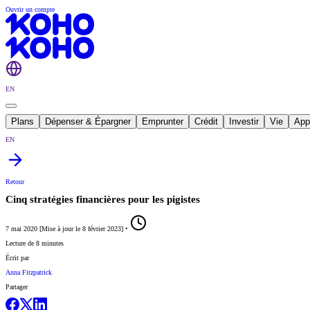
Ouvrir un compte
EN
Plans
Dépenser & Épargner
Emprunter
Crédit
Investir
Vie
App
EN
Retour
Cinq stratégies financières pour les pigistes
7 mai 2020
[
Mise à jour le
8 février 2023
]
•
Lecture de 8 minutes
Écrit par
Anna Fitzpatrick
Partager