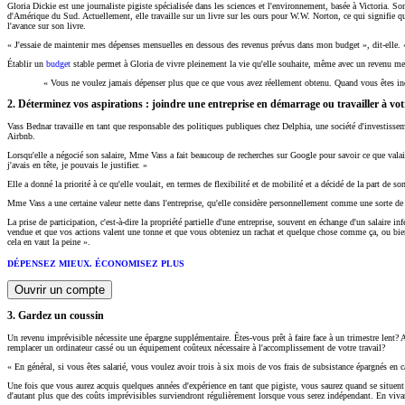
Gloria Dickie est une journaliste pigiste spécialisée dans les sciences et l'environnement, basée à Victoria. S
d'Amérique du Sud. Actuellement, elle travaille sur un livre sur les ours pour W.W. Norton, ce qui signifie qu'
l'avance sur son livre.
« J'essaie de maintenir mes dépenses mensuelles en dessous des revenus prévus dans mon budget », dit-elle. « 
Établir un
budget
stable permet à Gloria de vivre pleinement la vie qu'elle souhaite, même avec un revenu me
« Vous ne voulez jamais dépenser plus que ce que vous avez réellement obtenu. Quand vous êtes indé
2. Déterminez vos aspirations : joindre une entreprise en démarrage ou travailler à vo
Vass Bednar travaille en tant que responsable des politiques publiques chez Delphia, une société d'investisseme
Airbnb.
Lorsqu'elle a négocié son salaire, Mme Vass a fait beaucoup de recherches sur Google pour savoir ce que valaien
j'avais en tête, je pouvais le justifier. »
Elle a donné la priorité à ce qu'elle voulait, en termes de flexibilité et de mobilité et a décidé de la part de s
Mme Vass a une certaine valeur nette dans l'entreprise, qu'elle considère personnellement comme une sorte de p
La prise de participation, c'est-à-dire la propriété partielle d'une entreprise, souvent en échange d'un salaire 
vendue et que vos actions valent une tonne et que vous obteniez un rachat et quelque chose comme ça, ou bien
cela en vaut la peine ».
DÉPENSEZ MIEUX. ÉCONOMISEZ PLUS
Ouvrir un compte
3. Gardez un coussin
Un revenu imprévisible nécessite une épargne supplémentaire. Êtes-vous prêt à faire face à un trimestre lent?
remplacer un ordinateur cassé ou un équipement coûteux nécessaire à l'accomplissement de votre travail?
« En général, si vous êtes salarié, vous voulez avoir trois à six mois de vos frais de subsistance épargnés en c
Une fois que vous aurez acquis quelques années d'expérience en tant que pigiste, vous saurez quand se situent l
d'autant plus que des coûts imprévisibles surviendront régulièrement lorsque vous serez indépendant. En viva