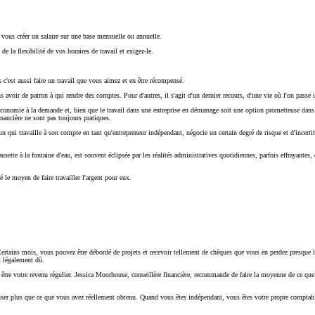
 vous créer un salaire sur une base mensuelle ou annuelle.
 la flexibilité de vos horaires de travail et exigez-le.
is c'est aussi faire un travail que vous aimez et en être récompensé.
ns avoir de patron à qui rendre des comptes. Pour d'autres, il s'agit d'un dernier recours, d'une vie où l'on pass
'économie à la demande et, bien que le travail dans une entreprise en démarrage soit une option prometteuse dan
inancière ne sont pas toujours pratiques.
n qui travaille à son compte en tant qu'entrepreneur indépendant, négocie un certain degré de risque et d'incerti
causette à la fontaine d'eau, est souvent éclipsée par les réalités administratives quotidiennes, parfois effrayant
 le moyen de faire travailler l'argent pour eux.
. Certains mois, vous pouvez être débordé de projets et recevoir tellement de chèques que vous en perdez presque 
t légalement dû.
être votre revenu régulier. Jessica Moorhouse, conseillère financière, recommande de faire la moyenne de ce que
nser plus que ce que vous avez réellement obtenu. Quand vous êtes indépendant, vous êtes votre propre comptable