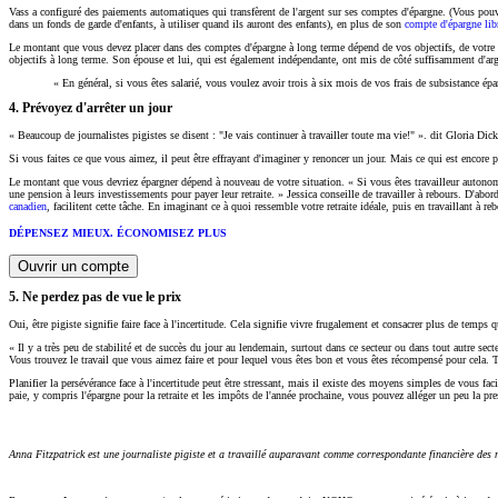
Vass a configuré des paiements automatiques qui transfèrent de l'argent sur ses comptes d'épargne. (Vous pouv
dans un fonds de garde d'enfants, à utiliser quand ils auront des enfants), en plus de son
compte d'épargne li
Le montant que vous devez placer dans des comptes d'épargne à long terme dépend de vos objectifs, de votre s
objectifs à long terme. Son épouse et lui, qui est également indépendante, ont mis de côté suffisamment d'arg
« En général, si vous êtes salarié, vous voulez avoir trois à six mois de vos frais de subsistance ép
4. Prévoyez d'arrêter un jour
« Beaucoup de journalistes pigistes se disent : "Je vais continuer à travailler toute ma vie!" ». dit Gloria Dic
Si vous faites ce que vous aimez, il peut être effrayant d'imaginer y renoncer un jour. Mais ce qui est encore pl
Le montant que vous devriez épargner dépend à nouveau de votre situation. « Si vous êtes travailleur auton
une pension à leurs investissements pour payer leur retraite. » Jessica conseille de travailler à rebours. D'ab
canadien
, facilitent cette tâche. En imaginant ce à quoi ressemble votre retraite idéale, puis en travaillant à 
DÉPENSEZ MIEUX. ÉCONOMISEZ PLUS
Ouvrir un compte
5. Ne perdez pas de vue le prix
Oui, être pigiste signifie faire face à l'incertitude. Cela signifie vivre frugalement et consacrer plus de temps 
« Il y a très peu de stabilité et de succès du jour au lendemain, surtout dans ce secteur ou dans tout autre se
Vous trouvez le travail que vous aimez faire et pour lequel vous êtes bon et vous êtes récompensé pour cela. T
Planifier la persévérance face à l'incertitude peut être stressant, mais il existe des moyens simples de vous f
paie, y compris l'épargne pour la retraite et les impôts de l'année prochaine, vous pouvez alléger un peu la pre
Anna Fitzpatrick est une journaliste pigiste et a travaillé auparavant comme correspondante financière de