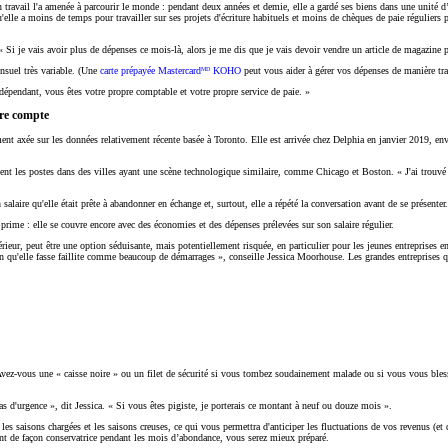
on travail l'a amenée à parcourir le monde : pendant deux années et demie, elle a gardé ses biens dans une unité d
elle a moins de temps pour travailler sur ses projets d'écriture habituels et moins de chèques de paie réguliers p
Si je vais avoir plus de dépenses ce mois-là, alors je me dis que je vais devoir vendre un article de magazine p
nsuel très variable. (Une
carte prépayée Mastercardᴹᴰ KOHO
peut vous aider à gérer vos dépenses de manière tra
pendant, vous êtes votre propre comptable et votre propre service de paie. »
tre compte
nt axée sur les données relativement récente basée à Toronto. Elle est arrivée chez Delphia en janvier 2019, envi
t les postes dans des villes ayant une scène technologique similaire, comme Chicago et Boston. « J'ai trouvé que 
on salaire qu'elle était prête à abandonner en échange et, surtout, elle a répété la conversation avant de se présen
rime : elle se couvre encore avec des économies et des dépenses prélevées sur son salaire régulier.
inférieur, peut être une option séduisante, mais potentiellement risquée, en particulier pour les jeunes entreprise
 qu'elle fasse faillite comme beaucoup de démarrages », conseille Jessica Moorhouse. Les grandes entreprises qu
 Avez-vous une « caisse noire » ou un filet de sécurité si vous tombez soudainement malade ou si vous vous bless
as d'urgence », dit Jessica. « Si vous êtes pigiste, je porterais ce montant à neuf ou douze mois ».
es saisons chargées et les saisons creuses, ce qui vous permettra d'anticiper les fluctuations de vos revenus (et
nt de façon conservatrice pendant les mois d’abondance, vous serez mieux préparé.