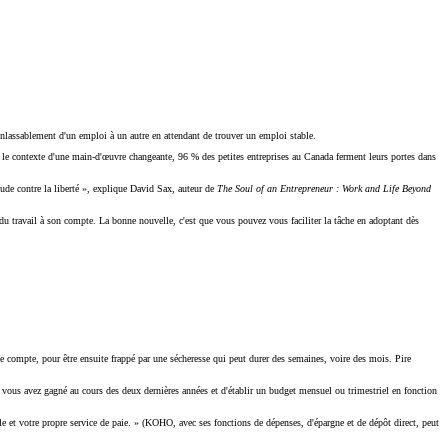
e inlassablement d'un emploi à un autre en attendant de trouver un emploi stable.
s le contexte d'une main-d'œuvre changeante, 96 % des petites entreprises au Canada ferment leurs portes dans
tude contre la liberté », explique David Sax, auteur de
The Soul of an Entrepreneur : Work and Life Beyond
es, du travail à son compte. La bonne nouvelle, c'est que vous pouvez vous faciliter la tâche en adoptant dès
le compte, pour être ensuite frappé par une sécheresse qui peut durer des semaines, voire des mois. Pire
 vous avez gagné au cours des deux dernières années et d'établir un budget mensuel ou trimestriel en fonction
 et votre propre service de paie. » (KOHO, avec ses fonctions de dépenses, d'épargne et de dépôt direct, peut