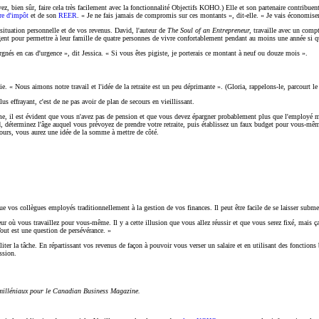
ez, bien sûr, faire cela très facilement avec la fonctionnalité Objectifs KOHO.) Elle et son partenaire contrib
bre d'impôt
et de son
REER
. « Je ne fais jamais de compromis sur ces montants », dit-elle. « Je vais économiser
ituation personnelle et de vos revenus. David, l'auteur de
The Soul of an Entrepreneur,
travaille avec un comp
ent pour permettre à leur famille de quatre personnes de vivre confortablement pendant au moins une année si qu
argnés en cas d'urgence », dit Jessica. « Si vous êtes pigiste, je porterais ce montant à neuf ou douze mois ».
kie. « Nous aimons notre travail et l'idée de la retraite est un peu déprimante ». (Gloria, rappelons-le, parcourt
us effrayant, c'est de ne pas avoir de plan de secours en vieillissant.
ome, il est évident que vous n'avez pas de pension et que vous devez épargner probablement plus que l'employ
ord, déterminez l'âge auquel vous prévoyez de prendre votre retraite, puis établissez un faux budget pour vous-mê
rebours, vous aurez une idée de la somme à mettre de côté.
que vos collègues employés traditionnellement à la gestion de vos finances. Il peut être facile de se laisser submerg
cteur où vous travaillez pour vous-même. Il y a cette illusion que vous allez réussir et que vous serez fixé, mai
out est une question de persévérance. »
aciliter la tâche. En répartissant vos revenus de façon à pouvoir vous verser un salaire et en utilisant des fonc
ssion.
s milléniaux pour le Canadian Business Magazine.