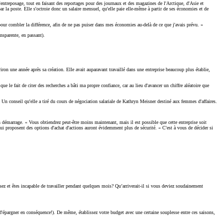
’entreposage, tout en faisant des reportages pour des journaux et des magazines de l'Arctique, d'Asie et
ar la poste. Elle s'octroie donc un salaire mensuel, qu'elle paie elle-même à partir de ses économies et de
our combler la différence, afin de ne pas puiser dans mes économies au-delà de ce que j'avais prévu. »
nsparente, en passant).
ron une année après sa création. Elle avait auparavant travaillé dans une entreprise beaucoup plus établie,
le fait de citer des recherches a bâti ma propre confiance, car au lieu d'avancer un chiffre aléatoire que
ter. Un conseil qu'elle a tiré du cours de négociation salariale de Kathryn Meisner destiné aux femmes d'affaires.
s en démarrage. « Vous obtiendrez peut-être moins maintenant, mais il est possible que cette entreprise soit
i proposent des options d'achat d'actions auront évidemment plus de sécurité. « C'est à vous de décider si
ez et êtes incapable de travailler pendant quelques mois? Qu’arriverait-il si vous deviez soudainement
 d'épargner en conséquence!). De même, établissez votre budget avec une certaine souplesse entre ces saisons,