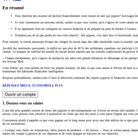
En résumé
Vous cherchez des moyens de faciliter financièrement votre travail en tant que pigiste? Envisagez de
Si vous commencez un nouveau travail, sachez ce que vous voulez, qu'il s'agisse de votre salaire ou de
Il est également utile de configurer un coussin financier et de préparer un plan de retraite à l'avance.
N'oubliez pas de ne pas perdre de vue votre objectif : être pigiste, c'est faire face à l'incertitude, ma
Pour certains, le travail autonome évoque des images de travail dans des cafés ensoleillés toute la journée, sa
Au-delà des sentiments personnels, la réalité est que plus de 40 % des milléniaux canadiens ont participé à l
l'année. Le manque de stabilité du marché du travail actuel signifie que les conseils traditionnels de gestion f
« Chaque entrepreneur, qu'il s'agisse de quelqu'un qui lance une grande entreprise en démarrage ou de quelqu'u
the Startup Myth.
Cette liberté, qui vous permet de fixer vos propres horaires, de faire ce que vous aimez et d'éviter de faire la 
maintenant des habitudes financières intelligentes.
Respirez profondément, mettez-vous à l'aise et découvrez comment des experts pigistes et financiers ont trouvé
DÉPENSEZ MIEUX. ÉCONOMISEZ PLUS
Ouvrir un compte
1. Donnez-vous un salaire
L'une des plus grandes sources de stress des pigistes et des entrepreneurs est d’avoir un revenu très variable
encore, vous pouvez vous retrouver à poursuivre un client qui met des mois à vous payer l'argent qui vous es
Commencez plutôt à regarder ce que vous gagnez sur le long terme pour avoir une idée réaliste de ce que peut 
de ces estimations.
« Lorsque vous faites ces estimations, faites preuve de prudence », dit Jessica. « Vous ne voulez jamais dépe
rendre très simple la gestion de vos dépenses et de votre épargne en fonction de vos objectifs).