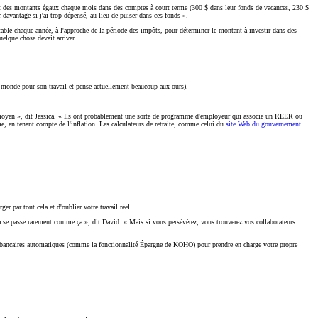
uent des montants égaux chaque mois dans des comptes à court terme (300 $ dans leur fonds de vacances, 230 $
 davantage si j'ai trop dépensé, au lieu de puiser dans ces fonds ».
table chaque année, à l'approche de la période des impôts, pour déterminer le montant à investir dans des
elque chose devait arriver.
 le monde pour son travail et pense actuellement beaucoup aux ours).
é moyen », dit Jessica. « Ils ont probablement une sorte de programme d'employeur qui associe un REER ou
me, en tenant compte de l'inflation. Les calculateurs de retraite, comme celui du
site Web du gouvernement
er par tout cela et d'oublier votre travail réel.
s ça se passe rarement comme ça », dit David. « Mais si vous persévérez, vous trouverez vos collaborateurs.
tions bancaires automatiques (comme la fonctionnalité Épargne de KOHO) pour prendre en charge votre propre