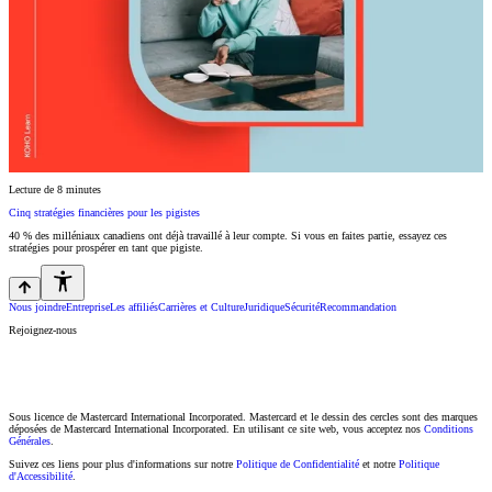
Lecture de 8 minutes
Cinq stratégies financières pour les pigistes
40 % des milléniaux canadiens ont déjà travaillé à leur compte. Si vous en faites partie, essayez ces
stratégies pour prospérer en tant que pigiste.
Nous joindre
Entreprise
Les affiliés
Carrières et Culture
Juridique
Sécurité
Recommandation
Rejoignez-nous
Sous licence de Mastercard International Incorporated. Mastercard et le dessin des cercles sont des marques
déposées de Mastercard International Incorporated. En utilisant ce site web, vous acceptez nos
Conditions
Générales
.
Suivez ces liens pour plus d'informations sur notre
Politique de Confidentialité
et notre
Politique
d'Accessibilité
.