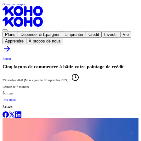
Ouvrir un compte
Plans
Dépenser & Épargner
Emprunter
Crédit
Investir
Vie
Apprendre
À propos de nous
Retour
Cinq façons de commencer à bâtir votre pointage de crédit
29 octobre 2020
[
Mise à jour le
12 septembre 2024
]
•
Lecture de 7 minutes
Écrit par
Erik Helin
Partager