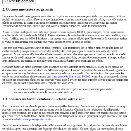
Ouvrir un compte
2. Obtenez une carte avec garantie
Les cartes de crédit avec garantie sont des outils plus ou moins conçus pour établir un nouveau crédit ou
rétablir un mauvais crédit. Une carte avec garantie est comme toute autre carte de crédit, mais elle exige un
dépôt de garantie. Il s'agit d'un outil de gestion du risque pour l'émetteur de la carte qui lui donne
l'assurance de savoir que, quelle que soit votre situation financière, vous le rembourserez.
Ainsi, si vous configurez une carte avec garantie, vous déposez 1000 $, par exemple, ce qui vous donne
une limite de crédit établie de 1000 $. Essentiellement, la carte fonctionne comme une carte de débit, mais
vous n'utilisez pas les 1000 $ initiaux : cet argent reste comme dépôt que l'émetteur de la carte peut retirer
si vous ne remboursez pas l'argent que vous dépensez avec la carte de crédit.
Une fois que vous avez une carte de crédit garantie, elle fonctionne de la même manière qu'une carte de
crédit normale (lorsque vous effectuez des achats, elle n'est pas signalée comme une carte de crédit
garantie). Vous pouvez effectuer des achats courants, obtenir des récompenses et, surtout, établir un crédit.
Les cartes de crédit garanties, comme toutes les cartes de crédit, doivent être remboursées à temps et dans
leur intégralité, en particulier lorsque vous travaillez à établir votre pointage de crédit.
Certaines cartes de crédit garanties sont assorties de frais annuels et/ou mensuels, alors faites preuve de
discernement lorsque vous évaluez les différentes options. L'aspect important des cartes de crédit garanties
est que vous pouvez les obtenir avec un mauvais crédit ou sans crédit. Encore une fois, lorsque vous les
combinez avec quelque chose comme une
carte prépayée Mastercard KOHO
, vous êtes en mesure de mettre
en place des paiements réguliers qui peuvent vous aider à éviter des taux d'intérêt élevés pour les paiements
en retard, en puisant directement dans l'argent que vous avez.
« Les cartes de crédit avec garantie sont des outils plus ou moins conçus pour établir
un nouveau crédit ou rétablir un mauvais crédit. »
3. Choisissez un forfait cellulaire qui établit votre crédit
Il existe un certain nombre de petites choses auxquelles beaucoup d'entre nous ne pensent même pas et qui
peuvent avoir un impact important sur notre avenir financier. Choisir le bon opérateur de téléphonie
mobile, par exemple, est l'une de ces choses qui peuvent aider à établir un crédit en faisant quelque chose
que vous feriez de toute façon. Nous avons tous un téléphone cellulaire, pourquoi ne pas en choisir un qui
vous aide à
bâtir votre pointage de crédit
?
De nombreux opérateurs de téléphonie cellulaire canadiens signalent l'historique des factures de téléphones
cellulaires après leur paiement aux bureaux d'évaluation du crédit. Ce n'est donc pas une option si vous