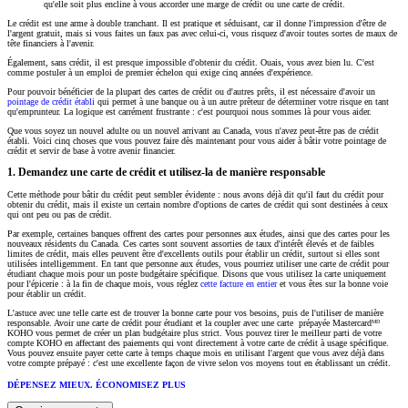
qu'elle soit plus encline à vous accorder une marge de crédit ou une carte de crédit.
Le crédit est une arme à double tranchant. Il est pratique et séduisant, car il donne l'impression d'être de
l'argent gratuit, mais si vous faites un faux pas avec celui-ci, vous risquez d'avoir toutes sortes de maux de
tête financiers à l'avenir.
Également, sans crédit, il est presque impossible d'obtenir du crédit. Ouais, vous avez bien lu. C'est
comme postuler à un emploi de premier échelon qui exige cinq années d'expérience.
Pour pouvoir bénéficier de la plupart des cartes de crédit ou d'autres prêts, il est nécessaire d'avoir un
pointage de crédit établi
qui permet à une banque ou à un autre prêteur de déterminer votre risque en tant
qu'emprunteur. La logique est carrément frustrante : c'est pourquoi nous sommes là pour vous aider.
Que vous soyez un nouvel adulte ou un nouvel arrivant au Canada, vous n'avez peut-être pas de crédit
établi. Voici cinq choses que vous pouvez faire dès maintenant pour vous aider à bâtir votre pointage de
crédit et servir de base à votre avenir financier.
1. Demandez une carte de crédit et utilisez-la de manière responsable
Cette méthode pour bâtir du crédit peut sembler évidente : nous avons déjà dit qu'il faut du crédit pour
obtenir du crédit, mais il existe un certain nombre d'options de cartes de crédit qui sont destinées à ceux
qui ont peu ou pas de crédit.
Par exemple, certaines banques offrent des cartes pour personnes aux études, ainsi que des cartes pour les
nouveaux résidents du Canada. Ces cartes sont souvent assorties de taux d'intérêt élevés et de faibles
limites de crédit, mais elles peuvent être d'excellents outils pour établir un crédit, surtout si elles sont
utilisées intelligemment. En tant que personne aux études, vous pourriez utiliser une carte de crédit pour
étudiant chaque mois pour un poste budgétaire spécifique. Disons que vous utilisez la carte uniquement
pour l'épicerie : à la fin de chaque mois, vous réglez
cette facture en entier
et vous êtes sur la bonne voie
pour établir un crédit.
L'astuce avec une telle carte est de trouver la bonne carte pour vos besoins, puis de l'utiliser de manière
responsable. Avoir une carte de crédit pour étudiant et la coupler avec une carte prépayée Mastercardᴹᴰ
KOHO vous permet de créer un plan budgétaire plus strict. Vous pouvez tirer le meilleur parti de votre
compte KOHO en affectant des paiements qui vont directement à votre carte de crédit à usage spécifique.
Vous pouvez ensuite payer cette carte à temps chaque mois en utilisant l'argent que vous avez déjà dans
votre compte prépayé : c'est une excellente façon de vivre selon vos moyens tout en établissant un crédit.
DÉPENSEZ MIEUX. ÉCONOMISEZ PLUS