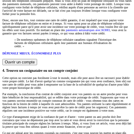
utilisez des téléphones cellulaires prépayés. Mais si vous avez un plan de téléphone cellulaire où vous faites
des paiements mensuels, ces paiements peuvent vous aider à établir votre pointage de crédit. Lorsque vous
configurez votre forfait de téléphone cellulaire, vérifiez auprès d'une personne au service à la clientèle que
l'activité de votre facture est déclarée, car ce fait n'est pas toujours évident lorsque vous configurez votre
forfait pour la première fois.
Donc, encore une fois, tout comme une carte de crédit garantie, il est impératif que vous payiez votre
facture de téléphone cellulaire en entier et à temps. Si vous optez pour un plan de téléphone cellulaire
spécifiquement parce qu'il peut avoir une incidence sur votre pointage de crédit, vous voulez être sûr que
les effets sont tous positifs. En mettant en place des
paiements automatiques avec KOHO
, vous avez la
garantie que vos factures seront payées à temps, ce qui vous aidera à bâtir votre crédit.
« De nombreux opérateurs de téléphone cellulaire canadiens signalent l'historique des
factures de téléphones cellulaires après leur paiement aux bureaux d'évaluation du
crédit. »
DÉPENSEZ MIEUX. ÉCONOMISEZ PLUS
Ouvrir un compte
4. Trouvez un cosignataire ou un compte conjoint
Cette option ne convient pas forcément à tout le monde, mais elle peut aussi être un raccourci pour établir
votre propre crédit. Le fait d'avoir quelqu’un comme cosignataire (en qui vous avez confiance, bien sûr) sur
une carte de crédit peut vous aider à emprunter sur la base de la solvabilité de quelqu'un d'autre pour bâtir
votre propre historique de crédit.
Par exemple, la conclusion d'un contrat de crédit conjoint avec vos parents ou un autre proche peut vous
faire bénéficier de leur responsabilité, qui se reflète dans votre pointage de crédit. Supposons que vous et
vos parents ouvriez ensemble un compte commun de carte de crédit : vous obtenez tous des cartes en
fonction de la limite de crédit à laquelle ils sont admissibles. Vos parents utilisent la carte régulièrement et
règlent leurs factures à temps (et vous avez peut-être la carte de crédit pour les urgences). Ces paiements
réguliers ont une incidence positive sur votre crédit, car le compte est également à votre nom.
Ce type d'arrangement exige de la confiance de part et d'autre : votre parent ou ami proche doit être
convaincu que vous ne dépenserez pas trop avec la carte et vous devez avoir la conviction que la personne
titulaire principale du compte réglera les factures à temps. Mais, si vous lisez cet article, vous avez déjà fait
la preuve que vous êtes sérieux quant à votre avenir financier, n'est-ce pas?
Ce qui est génial avec les comptes cosignés ou conjoints, c'est que vous pouvez les mettre en place dès