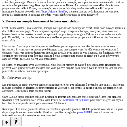
votre plus jeune âge. Même si vous ne touchez jamais au compte, vous pouvez avoir une carte de crédit qui
accumule des paiements réguliers depuis que vous avez 18 ans. Au moment où vous allez obtenir votre
propre carte de crédit à 23 ans, par exemple, vous aurez déjà cinq années de crédit établi. Les plus
importants bureaux de crédit, soit
TransUnion
et
Equifax
, tiennent compte de la longueur des comptes
lorsqu'ils déterminent le pointage de crédit : vous bénéficiez donc de cette longévité.
5. Ouvrez un compte bancaire et bâtissez une relation
C'est un peu abstrait, mais souvent, lorsque nous parlons de pointage de crédit, nous nous voyons réduits à
des chiffres sur une page. Nous imaginons quelqu’un qui dirige une banque, anonyme, assis dans un
bureau, lisant notre dossier de crédit et apposant un gros tampon rouge « Refusé » sur notre demande de
prêt. En réalité, il existe des considérations réelles et personnelles qui peuvent influencer nos finances et
notre crédit.
L'ouverture d'un compte bancaire permet de développer un rapport et une histoire entre vous et cette
institution. Si vous ouvrez un compte d'épargne dans une banque, vous lui démontrez votre capacité à
épargner. Vous leur donnez également une image globale plus claire de vos finances. En établissant cette
confiance, une banque peut être plus encline à vous accorder une marge de crédit ou à vous délivrer une
carte de crédit, quels que soient vos antécédents.
En outre, en travaillant avec votre banque, vous êtes en mesure de parler à des spécialistes financiers qui
peuvent vous guider vers des mesures que vous pouvez prendre pour aider à bâtir le crédit qui ont du sens
pour votre situation financière spécifique.
En finir avec tout ça
Les pointages de crédit peuvent sembler intouchables et un peu aléatoires à première vue, mais il existe des
mesures concrètes et réalisables pour renforcer le vôtre au fil du temps. Il suffit d'un peu de patience et de
constance. Continuez à faire du bon travail!
Chez KOHO, nous sommes toujours heureux de fournir aux gens des outils pour améliorer leur bien-être
financier. C'est pourquoi nous avons lancé l’outil de
Renforcement de Crédit
pour aider les gens au pays à
bâtir leur historique de crédit pour seulement 10 $/mois!
Remarque : Les renseignements et/ou les caractéristiques des produits KOHO peuvent avoir été mis à jour
depuis la publication de cet article. Veuillez consulter la page des
plans KOHO
pour y trouver les
informations les plus récentes sur nos comptes!