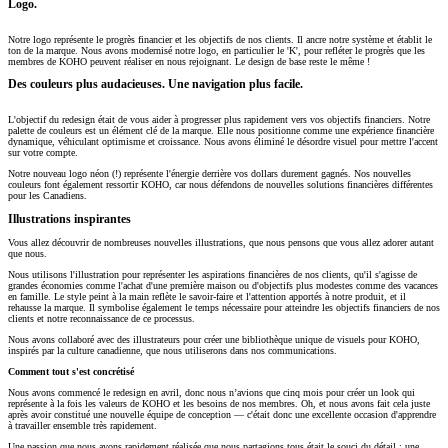
Logo.
Notre logo représente le progrès financier et les objectifs de nos clients. Il ancre notre système et établit le
ton de la marque. Nous avons modernisé notre logo, en particulier le 'K', pour refléter le progrès que les
membres de KOHO peuvent réaliser en nous rejoignant. Le design de base reste le même !
Des couleurs plus audacieuses. Une navigation plus facile.
L'objectif du redesign était de vous aider à progresser plus rapidement vers vos objectifs financiers. Notre
palette de couleurs est un élément clé de la marque. Elle nous positionne comme une expérience financière
dynamique, véhiculant optimisme et croissance. Nous avons éliminé le désordre visuel pour mettre l'accent
sur votre compte.
Notre nouveau logo néon (!) représente l'énergie derrière vos dollars durement gagnés. Nos nouvelles
couleurs font également ressortir KOHO, car nous défendons de nouvelles solutions financières différentes
pour les Canadiens.
Illustrations inspirantes
Vous allez découvrir de nombreuses nouvelles illustrations, que nous pensons que vous allez adorer autant
que nous.
Nous utilisons l'illustration pour représenter les aspirations financières de nos clients, qu'il s'agisse de
grandes économies comme l'achat d'une première maison ou d'objectifs plus modestes comme des vacances
en famille. Le style peint à la main reflète le savoir-faire et l'attention apportés à notre produit, et il
rehausse la marque. Il symbolise également le temps nécessaire pour atteindre les objectifs financiers de nos
clients et notre reconnaissance de ce processus.
Nous avons collaboré avec des illustrateurs pour créer une bibliothèque unique de visuels pour KOHO,
inspirés par la culture canadienne, que nous utiliserons dans nos communications.
Comment tout s'est concrétisé
Nous avons commencé le redesign en avril, donc nous n’avions que cinq mois pour créer un look qui
représente à la fois les valeurs de KOHO et les besoins de nos membres. Oh, et nous avons fait cela juste
après avoir constitué une nouvelle équipe de conception — c'était donc une excellente occasion d'apprendre
à travailler ensemble très rapidement.
Une passion que nous avons rapidement réalisée que nous partagions tous était le souci du détail : une