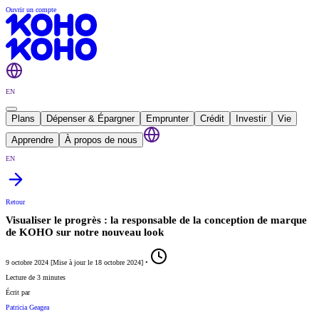
Ouvrir un compte
EN
Plans
Dépenser & Épargner
Emprunter
Crédit
Investir
Vie
Apprendre
À propos de nous
EN
Retour
Visualiser le progrès : la responsable de la conception de marque
de KOHO sur notre nouveau look
9 octobre 2024
[
Mise à jour le
18 octobre 2024
]
•
Lecture de 3 minutes
Écrit par
Patricia Geagea