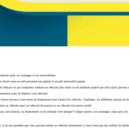
 chacune ayant ses avantages et ses inconvénients.
 choisir entre un prêt personnel non garanti et un prêt automobile garanti.
e véhicule ou qui souhaitent conduire un véhicule plus récent ou de meilleure qualité que celui qu'ils peuvent se
ermettre avant de finaliser votre décision.
de devoir recourir à une forme de financement pour l'achat d'un véhicule. Cependant, les différentes options de 
tiez un véhicule neuf, un véhicule d'occasion ou un véhicule d'occasion certifié.
tant, une location, un financement ou en utilisant votre épargne? Chaque option a ses avantages, mais aussi ses i
r, il est peu probable que vous puissiez acheter un véhicule directement si vous n'avez pas des milliers de dolla