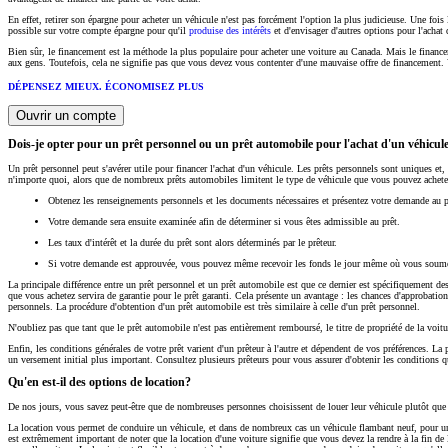
En effet, retirer son épargne pour acheter un véhicule n'est pas forcément l'option la plus judicieuse. Une fois
possible sur votre compte épargne pour qu'il
produise des intérêts
et d'envisager d'autres options pour l'achat
Bien sûr, le financement est la méthode la plus populaire pour acheter une voiture au Canada. Mais le financem
aux gens. Toutefois, cela ne signifie pas que vous devez vous contenter d'une mauvaise offre de financement. V
DÉPENSEZ MIEUX. ÉCONOMISEZ PLUS
Ouvrir un compte
Dois-je opter pour un prêt personnel ou un prêt automobile pour l'achat d'un véhicul
Un prêt personnel peut s'avérer utile pour financer l'achat d'un véhicule. Les prêts personnels sont uniques et,
n'importe quoi, alors que de nombreux prêts automobiles limitent le type de véhicule que vous pouvez achete
Obtenez les renseignements personnels et les documents nécessaires et présentez votre demande au p
Votre demande sera ensuite examinée afin de déterminer si vous êtes admissible au prêt.
Les taux d'intérêt et la durée du prêt sont alors déterminés par le prêteur.
Si votre demande est approuvée, vous pouvez même recevoir les fonds le jour même où vous soum
La principale différence entre un prêt personnel et un prêt automobile est que ce dernier est spécifiquement de
que vous achetez servira de garantie pour le prêt garanti. Cela présente un avantage : les chances d'approbation
personnels. La procédure d'obtention d'un prêt automobile est très similaire à celle d'un prêt personnel.
N'oubliez pas que tant que le prêt automobile n'est pas entièrement remboursé, le titre de propriété de la voit
Enfin, les conditions générales de votre prêt varient d'un prêteur à l'autre et dépendent de vos préférences. L
un versement initial plus important. Consultez plusieurs prêteurs pour vous assurer d'obtenir les conditions 
Qu'en est-il des options de location?
De nos jours, vous savez peut-être que de nombreuses personnes choisissent de louer leur véhicule plutôt que d
La location vous permet de conduire un véhicule, et dans de nombreux cas un véhicule flambant neuf, pour une
est extrêmement important de noter que la location d'une voiture signifie que vous devez la rendre à la fin de 