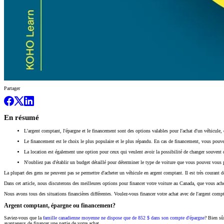
Partager
En résumé
L'argent comptant, l'épargne et le financement sont des options valables pour l'achat d'un véhicule,
Le financement est le choix le plus populaire et le plus répandu. En cas de financement, vous pouvez
La location est également une option pour ceux qui veulent avoir la possibilité de changer souvent d
N'oubliez pas d'établir un budget détaillé pour déterminer le type de voiture que vous pouvez vous p
La plupart des gens ne peuvent pas se permettre d'acheter un véhicule en argent comptant. Il est très courant 
Dans cet article, nous discuterons des meilleures options pour financer votre voiture au Canada, que vous ache
Nous avons tous des situations financières différentes. Voulez-vous financer votre achat avec de l'argent comp
Argent comptant, épargne ou financement?
Saviez-vous que la
famille canadienne moyenne ne dispose que de 852 $ dans son compte d'épargne
? Bien sû
avantageux de financer une partie de votre achat.