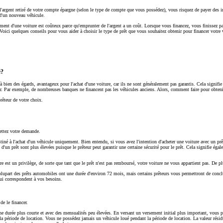
 l'argent retiré de votre compte épargne (selon le type de compte que vous possédez), vous risquez de payer des im
 d'un nouveau véhicule.
ent d'une voiture est coûteux parce qu'emprunter de l'argent a un coût. Lorsque vous financez, vous finissez par
oici quelques conseils pour vous aider à choisir le type de prêt que vous souhaitez obtenir pour financer votre 
e?
 à bien des égards, avantageux pour l'achat d'une voiture, car ils ne sont généralement pas garantis. Cela signifie
r. Par exemple, de nombreuses banques ne financent pas les véhicules anciens. Alors, comment faire pour obteni
rêteur de votre choix.
ettez votre demande.
stiné à l'achat d'un véhicule uniquement. Bien entendu, si vous avez l'intention d'acheter une voiture avec un prê
 d'un prêt sont plus élevées puisque le prêteur peut garantir une certaine sécurité pour le prêt. Cela signifie ég
ure est un privilège, de sorte que tant que le prêt n'est pas remboursé, votre voiture ne vous appartient pas. De
a plupart des prêts automobiles ont une durée d'environ 72 mois, mais certains prêteurs vous permettront de concl
qui correspondent à vos besoins.
e le financer.
 durée plus courte et avec des mensualités peu élevées. En versant un versement initial plus important, vous po
la période de location. Vous ne possédez jamais un véhicule loué pendant la période de location. La valeur résidu