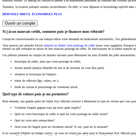
nouvelle voiture. Le leasing est flexible et permet à de nombreuses personnes de conduire des voitures qu'elle
Toutefois, la location présente certains inconvénients. En effet, si vous dépassez le kilométrage spécifié dan
DÉPENSEZ MIEUX. ÉCONOMISEZ PLUS
Ouvrir un compte
Si j'ai un mauvais crédit, comment puis-je financer mon véhicule?
Lorsqu'un concessionnaire ou une banque refuse votre demande de financement automobile, c'est généralement en
Vous pouvez soit attendre d'avoir
renforcé ou rétabli votre pointage de crédit
(nous vous suggérons d'essayer 
obtenir un prêt ordinaire en raison de leur mauvais pointage de crédit. Ils fonctionnent de la même manière qu
Les prêteurs prennent en compte les facteurs suivants pour déterminer les taux d'intérêt des prêts automobiles. 
historique de crédit, ainsi que votre pointage de crédit;
revenu annuel (analyse détaillée du lieu et du moment où vous êtes payé);
situation et historique de l'emploi;
statut du véhicule (âge, valeur, etc.);
durée du contrat et pourcentage du versement initial.
Quel type de voiture puis-je me permettre?
Bien entendu, une grande partie de l'achat d'un véhicule consiste à déterminer le type de voiture que vous p
Combien d'argent gagnez-vous par mois après impôts?
Quel est votre historique de crédit et quel est votre pointage de crédit actuel?
Quel est votre ratio revenu/dette?
Avez-vous de l'argent pour un versement initial? Si oui, quel est le montant?
Il est essentiel d'établir un budget correct, car vous ne voulez pas opter pour le financement d'un véhicule po