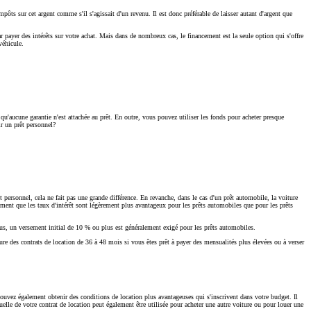
pôts sur cet argent comme s'il s'agissait d'un revenu. Il est donc préférable de laisser autant d'argent que
 payer des intérêts sur votre achat. Mais dans de nombreux cas, le financement est la seule option qui s'offre
véhicule.
 qu'aucune garantie n'est attachée au prêt. En outre, vous pouvez utiliser les fonds pour acheter presque
r un prêt personnel?
t personnel, cela ne fait pas une grande différence. En revanche, dans le cas d'un prêt automobile, la voiture
alement que les taux d'intérêt sont légèrement plus avantageux pour les prêts automobiles que pour les prêts
 plus, un versement initial de 10 % ou plus est généralement exigé pour les prêts automobiles.
ure des contrats de location de 36 à 48 mois si vous êtes prêt à payer des mensualités plus élevées ou à verser
uvez également obtenir des conditions de location plus avantageuses qui s'inscrivent dans votre budget. Il
elle de votre contrat de location peut également être utilisée pour acheter une autre voiture ou pour louer une