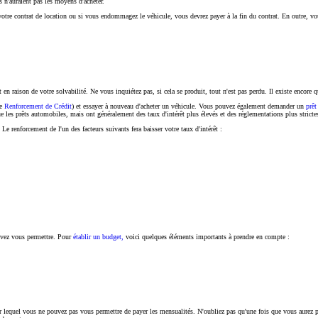
s n'auraient pas les moyens d'acheter.
s votre contrat de location ou si vous endommagez le véhicule, vous devrez payer à la fin du contrat. En outre, 
 raison de votre solvabilité. Ne vous inquiétez pas, si cela se produit, tout n'est pas perdu. Il existe encore 
le
Renforcement de Crédit
) et essayer à nouveau d'acheter un véhicule. Vous pouvez également demander un
prêt
e les prêts automobiles, mais ont généralement des taux d'intérêt plus élevés et des réglementations plus stricte
Le renforcement de l'un des facteurs suivants fera baisser votre taux d'intérêt :
ouvez vous permettre. Pour
établir un budget,
voici quelques éléments importants à prendre en compte :
ur lequel vous ne pouvez pas vous permettre de payer les mensualités. N'oubliez pas qu'une fois que vous aurez pr