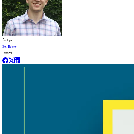
Écrit par
Ben Bejster
Partager