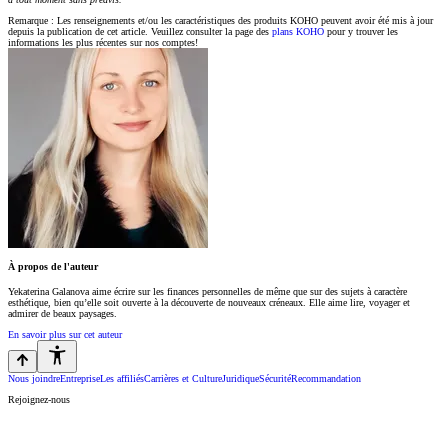
Remarque : Les renseignements et/ou les caractéristiques des produits KOHO peuvent avoir été mis à jour
depuis la publication de cet article. Veuillez consulter la page des
plans KOHO
pour y trouver les
informations les plus récentes sur nos comptes!
À propos de l'auteur
Yekaterina Galanova aime écrire sur les finances personnelles de même que sur des sujets à caractère
esthétique, bien qu’elle soit ouverte à la découverte de nouveaux créneaux. Elle aime lire, voyager et
admirer de beaux paysages.
En savoir plus sur cet auteur
Nous joindre
Entreprise
Les affiliés
Carrières et Culture
Juridique
Sécurité
Recommandation
Rejoignez-nous