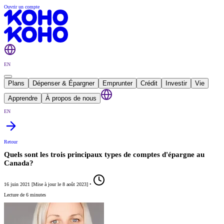
Ouvrir un compte
EN
Plans
Dépenser & Épargner
Emprunter
Crédit
Investir
Vie
Apprendre
À propos de nous
EN
Retour
Quels sont les trois principaux types de comptes d'épargne au
Canada?
16 juin 2021
[
Mise à jour le
8 août 2023
]
•
Lecture de 6 minutes