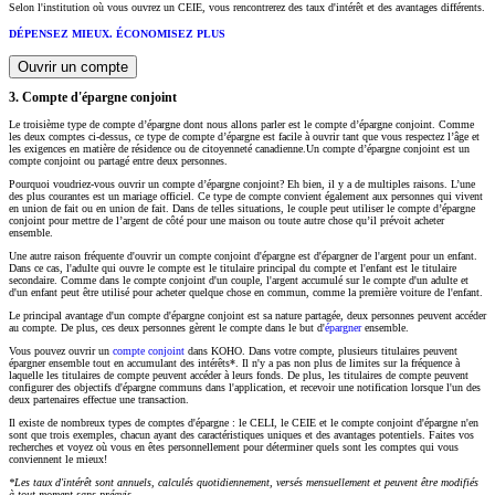
Selon l'institution où vous ouvrez un CEIE, vous rencontrerez des taux d'intérêt et des avantages différents.
DÉPENSEZ MIEUX. ÉCONOMISEZ PLUS
Ouvrir un compte
3. Compte d'épargne conjoint
Le troisième type de compte d’épargne dont nous allons parler est le compte d’épargne conjoint. Comme
les deux comptes ci-dessus, ce type de compte d’épargne est facile à ouvrir tant que vous respectez l’âge et
les exigences en matière de résidence ou de citoyenneté canadienne.Un compte d’épargne conjoint est un
compte conjoint ou partagé entre deux personnes.
Pourquoi voudriez-vous ouvrir un compte d’épargne conjoint? Eh bien, il y a de multiples raisons. L’une
des plus courantes est un mariage officiel. Ce type de compte convient également aux personnes qui vivent
en union de fait ou en union de fait. Dans de telles situations, le couple peut utiliser le compte d’épargne
conjoint pour mettre de l’argent de côté pour une maison ou toute autre chose qu’il prévoit acheter
ensemble.
Une autre raison fréquente d'ouvrir un compte conjoint d'épargne est d'épargner de l'argent pour un enfant.
Dans ce cas, l'adulte qui ouvre le compte est le titulaire principal du compte et l'enfant est le titulaire
secondaire. Comme dans le compte conjoint d'un couple, l'argent accumulé sur le compte d'un adulte et
d'un enfant peut être utilisé pour acheter quelque chose en commun, comme la première voiture de l'enfant.
Le principal avantage d'un compte d'épargne conjoint est sa nature partagée, deux personnes peuvent accéder
au compte. De plus, ces deux personnes gèrent le compte dans le but d'
épargner
ensemble.
Vous pouvez ouvrir un
compte conjoint
dans KOHO. Dans votre compte, plusieurs titulaires peuvent
épargner ensemble tout en accumulant des intérêts*. Il n'y a pas non plus de limites sur la fréquence à
laquelle les titulaires de compte peuvent accéder à leurs fonds. De plus, les titulaires de compte peuvent
configurer des objectifs d'épargne communs dans l'application, et recevoir une notification lorsque l'un des
deux partenaires effectue une transaction.
Il existe de nombreux types de comptes d'épargne : le CELI, le CEIE et le compte conjoint d'épargne n'en
sont que trois exemples, chacun ayant des caractéristiques uniques et des avantages potentiels. Faites vos
recherches et voyez où vous en êtes personnellement pour déterminer quels sont les comptes qui vous
conviennent le mieux!
*Les taux d'intérêt sont annuels, calculés quotidiennement, versés mensuellement et peuvent être modifiés
à tout moment sans préavis.