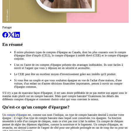
Partager
En résumé
Il existe plusieurs types de comptes d'épargne au Canada, dont les plus courants sont le compte
d'épargne libre d'impôt (CELI), le compte d'épargne à intérêt élevé (CEIE) et le compte d'épargne
conjoint.
L'un ou l'autre de ces comptes d'épargne présente des avantages indéniables. Ils sont faciles à
ouvrir et l'argent que vous y déposez est en sécurité et accessible.
Le CEIE peut être un excellent moyen d'investissement grâce aux intérêts qu'il produit.
Si vous êtes un couple et que vous souhaitez épargner en vue de l'achat d'une maison, d'une
voiture, d'un enfant ou d'autres décisions financières importantes, pensez à ouvrir un compte
d'épargne commun.
S'il n'y a pas de mauvaise façon d'épargner, il est sans doute préférable de ne pas mettre son argent sous le
matelas mais plutôt sur un compte bancaire. Mais quel compte bancaire? Examinons les détails des
différents comptes d'épargne et comment choisir celui qui vous convient le mieux.
Qu'est-ce qu'un compte d'épargne?
Un
compte d'épargne
est, comme son nom l'indique, un type de compte bancaire destiné à stocker votre
épargne : il s'agit d'un type de compte bancaire dans lequel sont conservées vos épargnes. Sa fonction
ressemble à celle d'un compte de chèques, mais ce n'est pas tout à fait la même. Un compte de chèques
permet de régler des dépenses régulières, comme la nourriture et le logement. Un compte d'épargne, en
revanche, est destiné à mettre de l'argent de côté pour une période prolongée en cas de coup dur ou pour un
achat important à l'avenir.