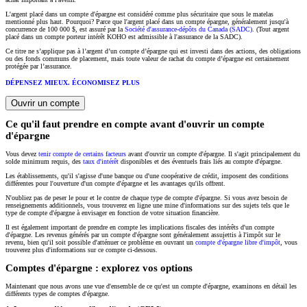
L'argent placé dans un compte d'épargne est considéré comme plus sécuritaire que sous le matelas
mentionné plus haut. Pourquoi? Parce que l'argent placé dans un compte épargne, généralement jusqu'à
concurrence de 100 000 $, est assuré par la
Société d'assurance-dépôts du Canada (SADC)
. (Tout argent
placé dans un compte porteur intérêt KOHO est admissible à l'assurance de la SADC).
Ce titre ne s’applique pas à l’argent d’un compte d’épargne qui est investi dans des actions, des obligations
ou des fonds communs de placement, mais toute valeur de rachat du compte d’épargne est certainement
protégée par l’assurance.
DÉPENSEZ MIEUX. ÉCONOMISEZ PLUS
Ouvrir un compte
Ce qu'il faut prendre en compte avant d'ouvrir un compte
d'épargne
Vous devez
tenir compte de certains facteurs
avant d'ouvrir un compte d'épargne. Il s'agit principalement du
solde minimum requis, des
taux d'intérêt
disponibles et des éventuels frais liés au compte d'épargne.
Les établissements, qu'il s'agisse d'une banque ou d'une coopérative de crédit, imposent des conditions
différentes pour l'ouverture d'un compte d'épargne et les avantages qu'ils offrent.
N'oubliez pas de peser le pour et le contre de chaque type de compte d'épargne. Si vous avez besoin de
renseignements additionnels, vous trouverez en ligne une mine d'informations sur des sujets tels que le
type de compte d'épargne à envisager en fonction de votre situation financière.
Il est également important de prendre en compte les implications fiscales des intérêts d'un compte
d'épargne. Les revenus générés par un compte d'épargne sont généralement assujettis à l'impôt sur le
revenu, bien qu'il soit possible d'atténuer ce problème en ouvrant un
compte d'épargne libre d'impôt
, vous
trouverez plus d'informations sur ce compte ci-dessous.
Comptes d'épargne : explorez vos options
Maintenant que nous avons une vue d'ensemble de ce qu'est un compte d'épargne, examinons en détail les
différents types de comptes d'épargne.