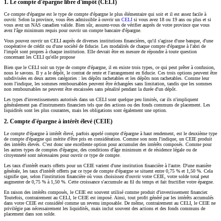
1. Le compte d'épargne libre d'impôt (CELI)
Ce compte d'épargne est le type de compte d'épargne le plus élémentaire qui soit et il est assez facile à
ouvrir. Selon la province, vous êtes admissible à ouvrir un
CELI
si vous avez 18 ou 19 ans ou plus et si
vous avez un NAS canadien valide. Bien sûr, assurez-vous de vérifier auprès de votre province que vous
avez l'âge minimum requis pour ouvrir un compte bancaire d'épargne.
Vous pouvez ouvrir un CELI auprès de diverses institutions financières, qu'il s'agisse d'une banque, d'une
coopérative de crédit ou d'une société de fiducie. Les modalités de chaque compte d'épargne à l'abri de
l'impôt sont propres à chaque institution. Elle devrait être en mesure de répondre à toute question
concernant les CELI qu'elle propose
Bien que le CELI soit un type de compte d'épargne, il en existe trois types, ce qui peut prêter à confusion,
nous le savons. Il y a le dépôt, le contrat de rente et l'arrangement en fiducie. Ces trois options peuvent être
subdivisées en deux autres catégories : les dépôts rachetables et les dépôts non rachetables. Comme leur
nom l'indique, les sommes remboursables peuvent être échangées sans limitation, tandis que les sommes
non remboursables ne peuvent être encaissées sans pénalité pendant la durée d'un dépôt.
Les types d'investissements autorisés dans un CELI sont quelque peu limités, car ils n'impliquent
généralement pas d'instruments financiers tels que des actions ou des fonds communs de placement. Les
liquidités sont les plus courantes, mais les obligations sont également une option.
2. Compte d'épargne à intérêt élevé (CEIE)
Le compte d'épargne à intérêt élevé, parfois appelé compte d'épargne à haut rendement, est le deuxième type
de compte d'épargne qui mérite d'être pris en considération. Comme son nom l'indique, un CEIE produit
des intérêts élevés. C'est donc une excellente option pour accumuler des intérêts composés. Comme pour
les autres types de comptes d'épargne, des conditions d'âge minimum et de résidence légale ou de
citoyenneté sont nécessaires pour ouvrir ce type de compte.
Les taux d'intérêt exacts offerts pour un CEIE varient d'une institution financière à l'autre. D'une manière
générale, les taux d'intérêt offerts par ce type de compte d'épargne se situent entre 0,75 % et 1,50 %. Cela
signifie que, selon l'institution financière où vous choisissez d'ouvrir votre CEIE, votre solde total peut
augmenter de 0,75 % à 1,50 %. Cette croissance s'accumule au fil du temps et fait fructifier votre épargne.
En raison des intérêts composés, le CEIE est souvent utilisé comme produit d'investissement financier.
Toutefois, contrairement au CELI, le CEIE est imposé. Ainsi, tout profit généré par les intérêts accumulés
dans votre CEIE est considéré comme un revenu imposable. De même, contrairement au CELI, le CEIE ne
privilégie pas nécessairement les liquidités, mais inclut souvent des actions et des fonds communs de
placement dans son solde.