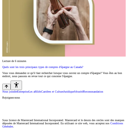
Lecture de 6 minutes
Quels sont les trois principaux types de comptes d'épargne au Canada?
Vous vous demandez ce qu'il faut rechercher lorsque vous ouvrez un compte d'épargne? Vous êtes au bon
endroit, nous passons en revue tout ce qui concerne l'épargne.
Nous joindre
Entreprise
Les affiliés
Carrières et Culture
Juridique
Sécurité
Recommandation
Rejoignez-nous
Sous licence de Mastercard International Incorporated. Mastercard et le dessin des cercles sont des marques
déposées de Mastercard International Incorporated. En utilisant ce site web, vous acceptez nos
Conditions
Générales
.