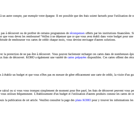
 un autre compte, par exemple votre épargne. Il est possible que des frais soient facturés pour l'utilisation de 
ez pas à découvert ou de profiter de certains programmes de
récompenses
offerts par les institutions financières.
, c'est que vous devez les rembourser! Veillez à ne dépenser que ce que vous avez établi dans votre budget pour un
bitude de rembourser vos cartes de crédit chaque mois, vous devriez envisager d'autres solutions.
s avec la protection de ne pas être à découvert. Vous pouvez facilement recharger ces cartes dans de nombreuses é
t aux frais de découvert. KOHO a également une variété de
cartes prépayées
disponibles. Ces cartes offrent des ré
s à établir un budget et que vous n'êtes pas en mesure de gérer efficacement une carte de crédit, la visite d'un g
de calcul ou si vous vous trompez simplement de moment pour être payé, les frais de découvert peuvent vous perme
ous utilisez fréquemment. L'établissement d'un budget et l'utilisation d'autres produits comme les cartes de cr
s la publication de cet article. Veuillez consulter la page des
plans KOHO
pour y trouver les informations les