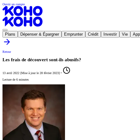
Ouvrir un compte
Plans
Dépenser & Épargner
Emprunter
Crédit
Investir
Vie
App
Retour
Les frais de découvert sont-ils abusifs?
13 avril 2022
[
Mise à jour le
28 février 2023
]
•
Lecture de 6 minutes