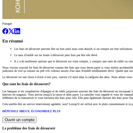
Partager
En résumé
Les frais de découvert peuvent être un bon outil mais sont abusifs si on compte sur leur utilisation 
Le taux d'intérêt sur les fonds à découvert peut finir par être très élevé.
Il y a de meilleures options que le découvert sur votre compte, y compris une carte de crédit ou si
Nous voyons souvent les frais de découvert comme des frais que vous devez payer si vous mettez accidentellem
judicieux de voir ça comme un prêt
très
coûteux assorti d'un taux d'intérêt extrêmement élevé. Quelle que soit
Le découvert est une chose à éviter à tout prix, surtout s'il entre dans la catégorie des abus. Nous allons vou
Que sont les frais de découvert?
Les banques et les coopératives d'épargne et de crédit proposent souvent des frais de découvert en invoquant le 
haricots du magasin. Vous arrivez jusqu'à la caisse et allez payer. La caissière vous regarde et vous dit tranqu
différence de la transaction et vous facturera des frais pour cela. Elle peut également facturer des frais pour c
Cela semble être un service relativement agréable, non? Lorsqu'il est utilisé avec le plein consentement et la 
DÉPENSEZ MIEUX. ÉCONOMISEZ PLUS
Ouvrir un compte
Le problème des frais de découvert