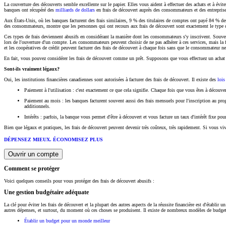
La couverture des découverts semble excellente sur le papier. Elles vous aident à effectuer des achats et à évit
banques ont récupéré des
milliards de dollars
en frais de découvert auprès des consommateurs et des entreprise
Aux États-Unis, où les banques facturent des frais similaires, 9 % des titulaires de comptes ont payé 84 % de
des consommateurs, montre que les personnes qui ont recours aux frais de découvert sont exactement le type d
Ces types de frais deviennent abusifs en considérant la manière dont les consommateurs s'y inscrivent. Souvent
lors de l'ouverture d'un compte. Les consommateurs peuvent choisir de ne pas adhérer à ces services, mais la
et les coopératives de crédit peuvent facturer des frais de découvert à chaque fois sans que le consommateur ne 
En fait, vous pouvez considérer les frais de découvert comme un prêt. Supposons que vous effectuez un achat d
Sont-ils vraiment légaux?
Oui, les institutions financières canadiennes sont autorisées à facturer des frais de découvert. Il existe des
lois
Paiement à l'utilisation : c'est exactement ce que cela signifie. Chaque fois que vous êtes à découver
Paiement au mois : les banques facturent souvent aussi des frais mensuels pour l'inscription au prog
additionnels.
Intérêts : parfois, la banque vous permet d'être à découvert et vous facture un taux d'intérêt fixe p
Bien que légaux et pratiques, les frais de découvert peuvent devenir très coûteux, très rapidement. Si vous vive
DÉPENSEZ MIEUX. ÉCONOMISEZ PLUS
Ouvrir un compte
Comment se protéger
Voici quelques conseils pour vous protéger des frais de découvert abusifs :
Une gestion budgétaire adéquate
La clé pour éviter les frais de découvert et la plupart des autres aspects de la réussite financière est d'étab
autres dépenses, et surtout, du moment où ces choses se produisent. Il existe de nombreux modèles de budg
Établir un budget pour un monde meilleur