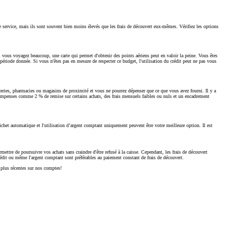
ce service, mais ils sont souvent bien moins élevés que les frais de découvert eux-mêmes. Vérifiez les options
 Si vous voyagez beaucoup, une carte qui permet d'obtenir des points aériens peut en valoir la peine. Vous êtes
e période donnée. Si vous n'êtes pas en mesure de respecter ce budget, l'utilisation du crédit peut ne pas vous
piceries, pharmacies ou magasins de proximité et vous ne pourrez dépenser que ce que vous avez fourni. Il y a
compenses comme 2 % de remise sur certains achats, des frais mensuels faibles ou nuls et un encadrement
uichet automatique et l'utilisation d’argent comptant uniquement peuvent être votre meilleure option. Il est
ttre de poursuivre vos achats sans craindre d'être refusé à la caisse. Cependant, les frais de découvert
édit ou même l'argent comptant sont préférables au paiement constant de frais de découvert.
 plus récentes sur nos comptes!