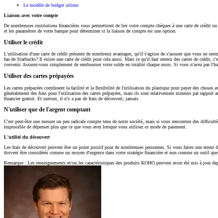
Le modèle de budget ultime
Liaison avec votre compte
De nombreuses institutions financières vous permettront de lier votre compte chèques à une carte de crédit ou à
et les paramètres de votre banque pour déterminer si la liaison de compte est une option.
Utiliser le crédit
L'utilisation d'une carte de crédit présente de nombreux avantages, qu'il s'agisse de s'assurer que vous ne ser
fan de Starbucks? Il existe une carte de crédit pour cela aussi. Mais ce qu'il faut retenir des cartes de crédit
convenir. Assurez-vous simplement de rembourser votre solde en totalité chaque mois. Si vous n'avez pas l'ha
Utiliser des cartes prépayées
Les cartes prépayées combinent la facilité et la flexibilité de l'utilisation du plastique pour payer des chose
généralement des frais pour l'utilisation des cartes prépayées, mais ils sont relativement mineurs par rappor
financier gratuit. Et surtout, il n'y a pas de frais de découvert, jamais.
N'utiliser que de l'argent comptant
C'est peut-être une mesure un peu radicale compte tenu de notre société, mais si vous rencontrez des difficulté
impossible de dépenser plus que ce que vous avez lorsque vous utilisez ce mode de paiement.
L'utilité du découvert
Les frais de découvert peuvent être un point positif pour de nombreuses personnes. Si vous faites une erreur 
doivent être considérés comme un moyen d'urgence dans votre stratégie financière et non comme un outil que v
Remarque : Les renseignements et/ou les caractéristiques des produits KOHO peuvent avoir été mis à jour depui