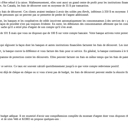
er d'être refusé à la caisse. Malheureusement, elles sont aussi un grand centre de profit pour les institutions fin
s. Au Canada, les frais de découvert sont en moyenne de 35 $ par transaction.
s frais de découvert. Ces clients avaient tendance à avoir des soldes peu élevés, inférieurs à 350 $ en moyenne
e personnes qui ne peuvent pas se permettre de perdre de l'argent additionnel.
, les banques et les coopératives de crédit inscrivent automatiquement les consommateurs à des services de « pro
 façon de procéder n'est pas toujours évidente. En outre, les défenseurs des consommateurs affirment que les co
sache qu'il a retiré plus d'argent de son compte qu'il n'en avait.
e 101 $ mais que vous ne disposez que de 100 $ sur votre compte bancaire. Votre banque activera votre protectio
qui régissent la façon dont les banques et autres institutions financières facturent les frais de découvert. Les inst
t, la banque couvre la différence et vous facture des frais pour ce service. En général, la banque continuera à le 
ramme de protection contre les découverts. Elles peuvent facturer ces frais en même temps que les frais de paiem
our ce service. Ce taux est souvent calculé quotidiennement jusqu'à ce que votre compte redevienne positif.
z déjà de chèque en chèque ou si vous n'avez pas de budget, les frais de découvert peuvent rendre la réussite fina
lir un budget adéquat. Il est essentiel d'avoir une compréhension complète du montant d'argent dont vous disposez 
et et de sites Web et KOHO en propose quelques-uns :