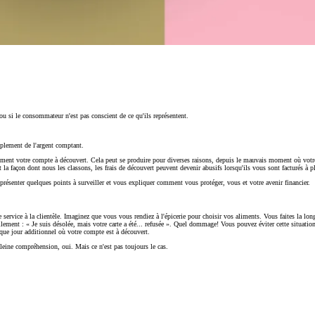
ou si le consommateur n'est pas conscient de ce qu'ils représentent.
mplement de l'argent comptant.
ent votre compte à découvert. Cela peut se produire pour diverses raisons, depuis le mauvais moment où votre l
 la façon dont nous les classons, les frais de découvert peuvent devenir abusifs lorsqu'ils vous sont facturés à pl
s présenter quelques points à surveiller et vous expliquer comment vous protéger, vous et votre avenir financier.
service à la clientèle. Imaginez que vous vous rendiez à l'épicerie pour choisir vos aliments. Vous faites la longu
illement : « Je suis désolée, mais votre carte a été... refusée ». Quel dommage! Vous pouvez éviter cette situation
haque jour additionnel où votre compte est à découvert.
pleine compréhension, oui. Mais ce n'est pas toujours le cas.