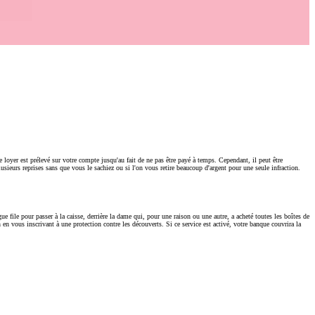
oyer est prélevé sur votre compte jusqu'au fait de ne pas être payé à temps. Cependant, il peut être
usieurs reprises sans que vous le sachiez ou si l'on vous retire beaucoup d'argent pour une seule infraction.
e file pour passer à la caisse, derrière la dame qui, pour une raison ou une autre, a acheté toutes les boîtes de
 en vous inscrivant à une protection contre les découverts. Si ce service est activé, votre banque couvrira la