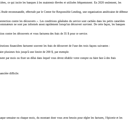
ancières, ce qui incite les banques à les maintenir élevées et utilisées fréquemment. En 2020 seulement, les
. L'étude recommandée, effectuée par le Center for Responsible Lending, une organisation américaine de défense
tection contre les découverts ». Les conditions générales du service sont cachées dans les petits caractères
nsommateurs ne sont pas informés assez rapidement lorsqu'un découvert survient. De cette façon, les banques
n contre les découverts et vous facturera des frais de 35 $ pour ce service.
itutions financières facturent souvent les frais de découvert de l'une des trois façons suivantes :
faire plusieurs fois jusqu'à une limite de 200 $, par exemple.
ent par mois ou fixer un délai dans lequel vous devez rétablir votre compte ou faire face à des frais
ncière difficile.
chaque semaine ou chaque mois, du montant dont vous avez besoin pour régler les factures, l'épicerie et les