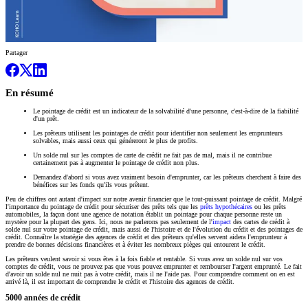
Partager
En résumé
Le pointage de crédit est un indicateur de la solvabilité d'une personne, c'est-à-dire de la fiabilité
d'un prêt.
Les prêteurs utilisent les pointages de crédit pour identifier non seulement les emprunteurs
solvables, mais aussi ceux qui généreront le plus de profits.
Un solde nul sur les comptes de carte de crédit ne fait pas de mal, mais il ne contribue
certainement pas à augmenter le pointage de crédit non plus.
Demandez d'abord si vous avez vraiment besoin d'emprunter, car les prêteurs cherchent à faire des
bénéfices sur les fonds qu'ils vous prêtent.
Peu de chiffres ont autant d'impact sur notre avenir financier que le tout-puissant pointage de crédit. Malgré
l'importance du pointage de crédit pour sécuriser des prêts tels que les
prêts hypothécaires
ou les prêts
automobiles, la façon dont une agence de notation établit un pointage pour chaque personne reste un
mystère pour la plupart des gens. Ici, nous ne parlerons pas seulement de l'
impact
des cartes de crédit à
solde nul sur votre pointage de crédit, mais aussi de l'histoire et de l'évolution du crédit et des pointages de
crédit. Connaître la stratégie des agences de crédit et des prêteurs qu'elles servent aidera l'emprunteur à
prendre de bonnes décisions financières et à éviter les nombreux pièges qui entourent le crédit.
Les prêteurs veulent savoir si vous êtes à la fois fiable et rentable. Si vous avez un solde nul sur vos
comptes de crédit, vous ne prouvez pas que vous pouvez emprunter et rembourser l'argent emprunté. Le fait
d'avoir un solde nul ne nuit pas à votre crédit, mais il ne l'aide pas. Pour comprendre comment on en est
arrivé là, il est important de comprendre le crédit et l'histoire des agences de crédit.
5000 années de crédit