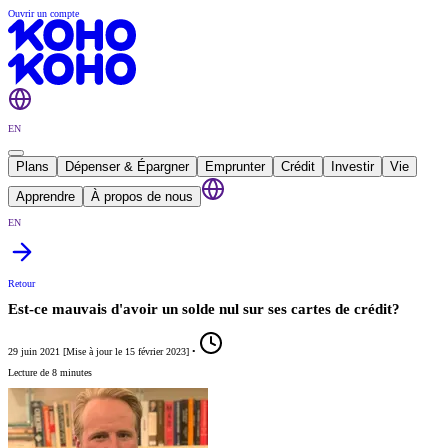
Ouvrir un compte
EN
Plans
Dépenser & Épargner
Emprunter
Crédit
Investir
Vie
Apprendre
À propos de nous
EN
Retour
Est-ce mauvais d'avoir un solde nul sur ses cartes de crédit?
29 juin 2021
[
Mise à jour le
15 février 2023
]
•
Lecture de 8 minutes