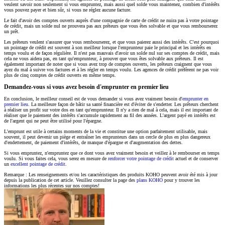
veulent savoir non seulement si vous empruntez, mais aussi quel solde vous maintenez, combien d'intérêts
vous pouvez payer et bien sûr, si vous ne réglez aucune facture.
Le fait d'avoir des comptes ouverts auprès d'une compagnie de carte de crédit ne nuira pas à votre pointage
de crédit, mais un solde nul ne prouvera pas aux prêteurs que vous êtes solvable et que vous rembourserez
un prêt.
Les prêteurs veulent s'assurer que vous rembourserez, et que vous paierez aussi des intérêts. C'est pourquoi
un pointage de crédit est souvent à son meilleur lorsque l'emprunteur paie le principal et les intérêts en
temps voulu et de façon régulière. Il n'est pas mauvais d'avoir un solde nul sur ses comptes de crédit, mais
cela ne vous aidera pas, en tant qu'emprunteur, à prouver que vous êtes solvable aux prêteurs. Il est
également important de noter que si vous avez trop de comptes ouverts, les prêteurs craignent que vous
ayez du mal à suivre vos factures et à les régler en temps voulu. Les agences de crédit préfèrent ne pas voir
plus de cinq comptes de crédit ouverts en même temps.
Demandez-vous si vous avez besoin d'emprunter en premier lieu
En conclusion, le meilleur conseil est de vous demander si vous avez vraiment besoin d'
emprunter en
premier lieu
. La meilleure façon de bâtir sa santé financière est d'éviter de s'endetter. Les prêteurs cherchent
à réaliser un profit sur votre dos en tant qu'emprunteur. Il n'y a rien de mal à cela, mais il est important de
réaliser que le paiement des intérêts s'accumule rapidement au fil des années. L'argent payé en intérêts est
de l'argent qui ne peut être utilisé pour l'épargne.
L'emprunt est utile à certains moments de la vie et constitue une option parfaitement utilisable, mais
souvent, il peut devenir un piège et entraîner les emprunteurs dans un cercle de plus en plus dangereux
d'endettement, de paiement d'intérêts, de manque d'épargne et d'augmentation des dettes.
Si vous empruntez, n'empruntez que ce dont vous avez vraiment besoin et veillez à le rembourser en temps
voulu. Si vous faites cela, vous serez en mesure de
renforcer votre pointage de crédit
actuel et de conserver
un
excellent pointage de crédit
.
Remarque : Les renseignements et/ou les caractéristiques des produits KOHO peuvent avoir été mis à jour
depuis la publication de cet article. Veuillez consulter la page des
plans KOHO
pour y trouver les
informations les plus récentes sur nos comptes!