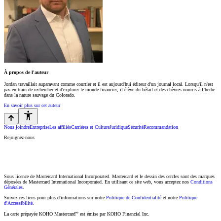
À propos de l'auteur
Jordan travaillait auparavant comme courtier et il est aujourd'hui éditeur d'un journal local. Lorsqu'il n'est
pas en train de rechercher et d'explorer le monde financier, il élève du bétail et des chèvres nourris à l’herbe
dans la nature sauvage du Colorado.
En savoir plus sur cet auteur
Nous joindre
Entreprise
Les affiliés
Carrières et Culture
Juridique
Sécurité
Recommandation
Rejoignez-nous
Sous licence de Mastercard International Incorporated. Mastercard et le dessin des cercles sont des marques
déposées de Mastercard International Incorporated. En utilisant ce site web, vous acceptez nos
Conditions
Générales
.
Suivez ces liens pour plus d'informations sur notre
Politique de Confidentialité
et notre
Politique
d'Accessibilité
.
La carte prépayée KOHO Mastercard🅫 est émise par KOHO Financial Inc.