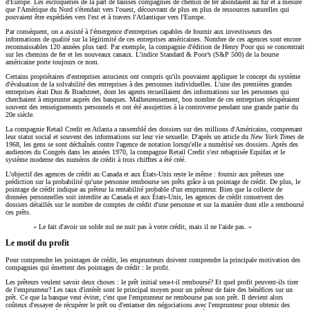
d'Europe. Les escroqueries de la part de fausses compagnies de chemin de fer abondaient au fur et à mesure
que l'Amérique du Nord s'étendait vers l'ouest, découvrant de plus en plus de ressources naturelles qui
pouvaient être expédiées vers l'est et à travers l'Atlantique vers l'Europe.
Par conséquent, on a assisté à l'émergence d'entreprises capables de fournir aux investisseurs des
informations de qualité sur la légitimité de ces entreprises américaines. Nombre de ces agences sont encore
reconnaissables 120 années plus tard. Par exemple, la compagnie d'édition de Henry Poor qui se concentrait
sur les chemins de fer et les nouveaux canaux. L'indice Standard & Poor’s (S&P 500) de la bourse
américaine porte toujours ce nom.
Certains propriétaires d'entreprises astucieux ont compris qu'ils pouvaient appliquer le concept du système
d'évaluation de la solvabilité des entreprises à des personnes individuelles. L'une des premières grandes
entreprises était Dun & Bradstreet, dont les agents recueillaient des informations sur les personnes qui
cherchaient à emprunter auprès des banques. Malheureusement, bon nombre de ces entreprises récupéraient
souvent des renseignements personnels et ont été assujetties à la controverse pendant une grande partie du
20e siècle.
La compagnie Retail Credit en Atlanta a rassemblé des dossiers sur des millions d'Américains, comprenant
leur statut social et souvent des informations sur leur vie sexuelle. D'après un article du
New York Times
de
1968, les gens se sont déchaînés contre l'agence de notation lorsqu'elle a numérisé ses dossiers. Après des
audiences du Congrès dans les années 1970, la compagnie Retail Credit s'est rebaptisée Equifax et le
système moderne des numéros de crédit à trois chiffres a été créé.
L'objectif des agences de crédit au Canada et aux États-Unis reste le même : fournir aux prêteurs une
prédiction sur la probabilité qu'une personne rembourse ses prêts grâce à un pointage de crédit. De plus, le
pointage de crédit indique au prêteur la rentabilité probable d'un emprunteur. Bien que la collecte de
données personnelles soit interdite au Canada et aux États-Unis, les agences de crédit conservent des
dossiers détaillés sur le nombre de comptes de crédit d'une personne et sur la manière dont elle a remboursé
ces prêts.
« Le fait d'avoir un solde nul ne nuit pas à votre crédit, mais il ne l'aide pas. »
Le motif du profit
Pour comprendre les pointages de crédit, les emprunteurs doivent comprendre la principale motivation des
compagnies qui émettent des pointages de crédit : le profit.
Les prêteurs veulent savoir deux choses : le prêt initial sera-t-il remboursé? Et quel profit peuvent-ils tirer
de l'emprunteur? Les taux d'intérêt sont le principal moyen pour un prêteur de faire des bénéfices sur un
prêt. Ce que la banque veut éviter, c'est que l'emprunteur ne rembourse pas son prêt. Il devient alors
coûteux d'essayer de récupérer le prêt ou d'entamer des négociations avec l'emprunteur pour obtenir des