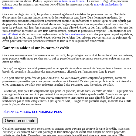
paiements moins élevés. Parfois, la procédure
se termine au tribunal
. Là encore, il s'agit d'un processus
coûteux pour les prêteurs, qui essaient donc d'éviter les personnes ayant de
mauvais antécédents de
paiement
.
Grâce au pointage de crédit, les prêteurs peuvent également identifier les personnes qui ont l'habitude
d'emprunter des sommes importantes et de les rembourser sans faute. Dans le monde moderne, de
nombreuses personnes considèrent l'endettement comme un phénomène si naturel qu'il ne leur déplaît pas
de payer des frais et des taux d'intérêt élevés sur l'argent emprunté. Ces emprunteurs sont une mine d'or
pour les prêteurs, qui leur font souvent payer des taux d'intérêt élevés et des frais additionnels, tels que des
frais d'adhésion mensuels ou des frais administratifs, pendant le processus d'emprunt. Bon nombre de ces
taux d'intérêt
et de ces frais sont réglementés par la
loi canadienne
en vertu des pratiques de prêt équitables,
mais les frais et les taux d'intérêt élevés existent bel et bien. Les prêteurs peuvent utiliser les pointages de
crédit pour identifier ces personnes rentables et leur faire de la publicité directement.
Garder un solde nul sur les cartes de crédit
Grâce aux connaissances fondamentales sur le crédit, les pointages de crédit et les motivations des prêteurs,
nous pouvons enfin nous pencher sur ce qui se passe lorsqu'un emprunteur conserve un solde nul sur ses
cartes de crédit.
Pour qu'une agence de crédit puisse prédire la capacité de remboursement de l'emprunteur à l'avenir, elle a
besoin de connaître l'historique des remboursements effectués par l'emprunteur dans le passé.
Cela peut créer un problème de poule ou d'œuf. Si vous n'avez jamais emprunté auparavant, comment
pouvez-vous promettre que vous pourrez rembourser à l'avenir? Ce n'est pas un problème facile à résoudre
et les compagnies de crédit sont réticentes à prêter à des personnes sans historique de crédit.
La solution, tant pour les emprunteurs que pour les prêteurs, réside dans les cartes de crédit. La plupart des
compagnies de cartes de crédit permettent à un emprunteur sans historique de crédit d'ouvrir un compte.
Elles limitent le montant que vous pouvez emprunter et appliquent un taux d'intérêt élevé si vous ne
remboursez pas la carte chaque mois. Quoi qu'il en soit, il s'agit d'une première étape, modeste mais utile
pour la plupart des emprunteurs.
DÉPENSEZ MIEUX. ÉCONOMISEZ PLUS
Ouvrir un compte
Certaines personnes en sont conscientes et pensent qu'en ouvrant un compte de carte de crédit, mais sans
l'utiliser, elles peuvent bâtir leur pointage et leur historique de crédit sans risquer de devoir payer des
intérêts ou des frais. Cependant, les agences de pointage de crédit sont plus malignes que cela. Elles