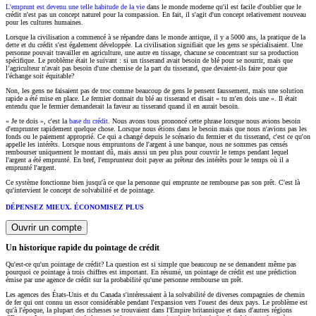
L'emprunt est devenu une telle habitude de la vie
dans le monde moderne qu'il est facile d'oublier que le
crédit n'est pas un concept naturel pour la compassion. En fait, il s'agit d'un concept relativement nouveau
pour les cultures humaines.
Lorsque la civilisation a commencé à se répandre dans le monde antique, il y a 5000 ans, la pratique de la
dette et du crédit s'est également développée. La civilisation signifiait que les gens se spécialisaient. Une
personne pouvait travailler en agriculture, une autre en tissage, chacune se concentrant sur sa production
spécifique. Le problème était le suivant : si un tisserand avait besoin de blé pour se nourrir, mais que
l’agriculteur n'avait pas besoin d'une chemise de la part du tisserand, que devaient-ils faire pour que
l'échange soit équitable?
Non, les gens ne faisaient pas de troc comme beaucoup de gens le pensent faussement, mais une solution
rapide a été mise en place. Le fermier donnait du blé au tisserand et disait « tu m'en dois une ». Il était
entendu que le fermier demanderait la faveur au tisserand quand il en aurait besoin.
« Je te dois », c'est la
base du crédit
. Nous avons tous prononcé cette phrase lorsque nous avions besoin
d'emprunter rapidement quelque chose. Lorsque nous étions dans le besoin mais que nous n'avions pas les
fonds ou le paiement approprié. Ce qui a changé depuis le scénario du fermier et du tisserand, c'est ce qu'on
appelle les intérêts. Lorsque nous empruntons de l'argent à une banque, nous ne sommes pas censés
rembourser uniquement le montant dû, mais aussi un peu plus pour couvrir le temps pendant lequel
l'argent a été emprunté. En bref, l'emprunteur doit payer au prêteur des intérêts pour le temps où il a
emprunté l'argent.
Ce système fonctionne bien jusqu'à ce que la personne qui emprunte ne rembourse pas son prêt. C'est là
qu'intervient le concept de solvabilité et de pointage.
DÉPENSEZ MIEUX. ÉCONOMISEZ PLUS
Ouvrir un compte
Un historique rapide du pointage de crédit
Qu'est-ce qu'un pointage de crédit? La question est si simple que beaucoup ne se demandent même pas
pourquoi ce pointage à trois chiffres est important. En résumé, un pointage de crédit est une prédiction
émise par une agence de crédit sur la probabilité qu'une personne rembourse un prêt.
Les agences des États-Unis et du Canada s'intéressaient à la solvabilité de diverses compagnies de chemin
de fer qui ont connu un essor considérable pendant l'expansion vers l'ouest des deux pays. Le problème est
qu'à l'époque, la plupart des richesses se trouvaient dans l'Empire britannique et dans d'autres régions