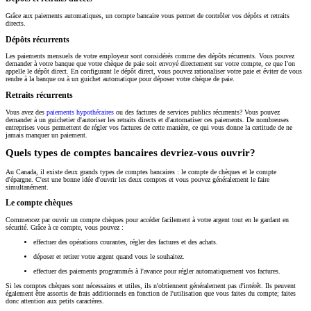
Grâce aux paiements automatiques, un compte bancaire vous permet de contrôler vos dépôts et retraits
directs.
Dépôts récurrents
Les paiements mensuels de votre employeur sont considérés comme des dépôts récurrents. Vous pouvez
demander à votre banque que votre chèque de paie soit envoyé directement sur votre compte, ce que l'on
appelle le dépôt direct. En configurant le dépôt direct, vous pouvez rationaliser votre paie et éviter de vous
rendre à la banque ou à un guichet automatique pour déposer votre chèque de paie.
Retraits récurrents
Vous avez des
paiements hypothécaires
ou des factures de services publics récurrents? Vous pouvez
demander à un guichetier d'autoriser les retraits directs et d'automatiser ces paiements. De nombreuses
entreprises vous permettent de régler vos factures de cette manière, ce qui vous donne la certitude de ne
jamais manquer un paiement.
Quels types de comptes bancaires devriez-vous ouvrir?
Au Canada, il existe deux grands types de comptes bancaires : le compte de chèques et le compte
d'épargne. C'est une bonne idée d'ouvrir les deux comptes et vous pouvez généralement le faire
simultanément.
Le compte chèques
Commencez par ouvrir un compte chèques pour accéder facilement à votre argent tout en le gardant en
sécurité. Grâce à ce compte, vous pouvez :
effectuer des opérations courantes, régler des factures et des achats.
déposer et retirer votre argent quand vous le souhaitez.
effectuer des paiements programmés à l'avance pour régler automatiquement vos factures.
Si les comptes chèques sont nécessaires et utiles, ils n'obtiennent généralement pas d'intérêt. Ils peuvent
également être assortis de frais additionnels en fonction de l'utilisation que vous faites du compte; faites
donc attention aux petits caractères.