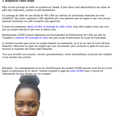
3. Renforcer votre crédit
Bâtir un bon pointage de crédit est essentiel au Canada. Il peut dicter votre admissibilité à des achats de
prêts plus importants, comme un prêt hypothécaire.
Un pointage de crédit est une échelle de 300 à 900 qui informe les institutions financières de votre
solvabilité. Des points supérieurs à 660 signifient que vous présentez peu de risques et que vous pouvez
aisément rembourser vos prêts lorsqu'ils sont approuvés.
Il existe de nombreuses
façons de bâtir un pointage de crédit solide
, mais elles exigent toutes que vous
ayez un compte bancaire et que vous le teniez à jour.
Heureusement, KOHO propose également une fonctionnalité de Renforcement de Crédit qui aide les
Canadiens à
renforcer leur pointage de crédit
avec peu ou pas d'intervention de la part de l'utilisateur.
Le meilleur moment pour ouvrir un compte bancaire est maintenant, car il est au cœur de toute décision
financière. Découvrez les types de comptes qui vous conviennent, puis ouvrez-les et gérez-les bien pour
favoriser et maintenir une bonne santé financière.
*Les taux d'intérêt sont annuels, calculés quotidiennement, versés mensuellement et peuvent être modifiés
à tout moment sans préavis.
Remarque : Les renseignements et/ou les caractéristiques des produits KOHO peuvent avoir été mis à jour
depuis la publication de cet article. Veuillez consulter la page des
plans KOHO
pour y trouver les
informations les plus récentes sur nos comptes!