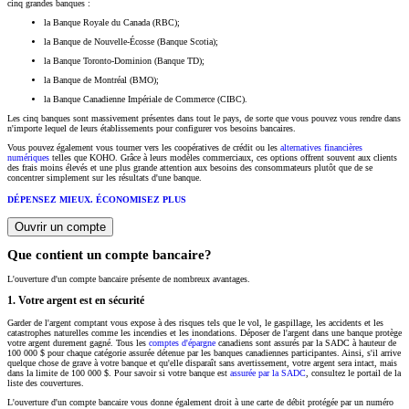
cinq grandes banques :
la Banque Royale du Canada (RBC);
la Banque de Nouvelle-Écosse (Banque Scotia);
la Banque Toronto-Dominion (Banque TD);
la Banque de Montréal (BMO);
la Banque Canadienne Impériale de Commerce (CIBC).
Les cinq banques sont massivement présentes dans tout le pays, de sorte que vous pouvez vous rendre dans
n'importe lequel de leurs établissements pour configurer vos besoins bancaires.
Vous pouvez également vous tourner vers les coopératives de crédit ou les
alternatives financières
numériques
telles que KOHO. Grâce à leurs modèles commerciaux, ces options offrent souvent aux clients
des frais moins élevés et une plus grande attention aux besoins des consommateurs plutôt que de se
concentrer simplement sur les résultats d'une banque.
DÉPENSEZ MIEUX. ÉCONOMISEZ PLUS
Ouvrir un compte
Que contient un compte bancaire?
L'ouverture d'un compte bancaire présente de nombreux avantages.
1. Votre argent est en sécurité
Garder de l'argent comptant vous expose à des risques tels que le vol, le gaspillage, les accidents et les
catastrophes naturelles comme les incendies et les inondations. Déposer de l'argent dans une banque protège
votre argent durement gagné. Tous les
comptes d'épargne
canadiens sont assurés par la SADC à hauteur de
100 000 $ pour chaque catégorie assurée détenue par les banques canadiennes participantes. Ainsi, s'il arrive
quelque chose de grave à votre banque et qu'elle disparaît sans avertissement, votre argent sera intact, mais
dans la limite de 100 000 $. Pour savoir si votre banque est
assurée par la SADC
, consultez le portail de la
liste des couvertures.
L'ouverture d'un compte bancaire vous donne également droit à une carte de débit protégée par un numéro