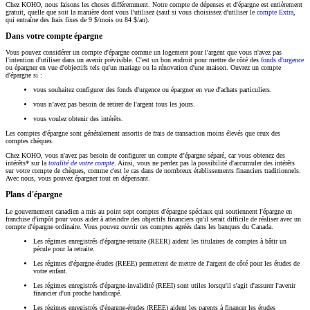
Chez KOHO, nous faisons les choses différemment. Notre compte de dépenses et d'épargne est entièrement
gratuit, quelle que soit la manière dont vous l'utilisez (sauf si vous choisissez d'utiliser le
compte Extra
,
qui entraîne des frais fixes de 9 $/mois ou 84 $/an).
Dans votre compte épargne
Vous pouvez considérer un compte d'épargne comme un logement pour l'argent que vous n'avez pas
l'intention d'utiliser dans un avenir prévisible. C'est un bon endroit pour mettre de côté des
fonds d'urgence
ou épargner en vue d'objectifs tels qu'un mariage ou la rénovation d'une maison. Ouvrez un compte
d'épargne si :
vous souhaitez configurer des fonds d'urgence ou épargner en vue d'achats particuliers.
vous n’avez pas besoin de retirer de l'argent tous les jours.
vous voulez obtenir des intérêts.
Les comptes d'épargne sont généralement assortis de frais de transaction moins élevés que ceux des
comptes chèques.
Chez KOHO, vous n'avez pas besoin de configurer un compte d’épargne séparé, car vous obtenez des
intérêts* sur la
totalité de votre compte
. Ainsi, vous ne perdez pas la possibilité d'accumuler des intérêts
sur votre compte de chèques, comme c'est le cas dans de nombreux établissements financiers traditionnels.
Avec nous, vous pouvez épargner tout en dépensant.
Plans d'épargne
Le gouvernement canadien a mis au point sept comptes d'épargne spéciaux qui soutiennent l'épargne en
franchise d'impôt pour vous aider à atteindre des objectifs financiers qu'il serait difficile de réaliser avec un
compte d'épargne ordinaire. Vous pouvez ouvrir ces comptes agréés dans les banques du Canada.
Les régimes enregistrés d'épargne-retraite (REER) aident les titulaires de comptes à bâtir un
pécule pour la retraite.
Les régimes d'épargne-études (REEE) permettent de mettre de l'argent de côté pour les études de
votre enfant.
Les régimes enregistrés d'épargne-invalidité (REEI) sont utiles lorsqu'il s'agit d'assurer l'avenir
financier d'un proche handicapé.
Les régimes enregistrés d'épargne-études (REEE) aident les parents à financer les études