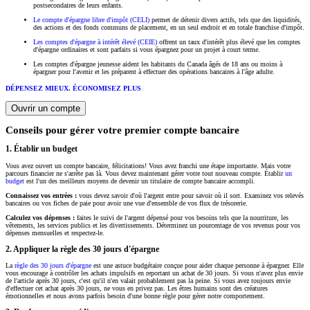
postsecondaires de leurs enfants.
Le compte d'épargne libre d'impôt (CELI)
permet de détenir divers actifs, tels que des liquidités,
des actions et des fonds communs de placement, en un seul endroit et en totale franchise d'impôt.
Les comptes d'épargne à intérêt élevé (CEIE)
offrent un taux d'intérêt plus élevé que les comptes
d'épargne ordinaires et sont parfaits si vous épargnez pour un projet à court terme.
Les comptes d'épargne jeunesse aident les habitants du Canada âgés de 18 ans ou moins à
épargner pour l'avenir et les préparent à effectuer des opérations bancaires à l'âge adulte.
DÉPENSEZ MIEUX. ÉCONOMISEZ PLUS
Ouvrir un compte
Conseils pour gérer votre premier compte bancaire
1. Établir un budget
Vous avez ouvert un compte bancaire, félicitations! Vous avez franchi une étape importante. Mais votre
parcours financier ne s'arrête pas là. Vous devez maintenant gérer votre tout nouveau compte. Établir
un
budget
est l'un des meilleurs moyens de devenir un titulaire de compte bancaire accompli.
Connaissez vos entrées :
vous devez savoir d'où l'argent entre pour savoir où il sort. Examinez vos relevés
bancaires ou vos fiches de paie pour avoir une vue d'ensemble de vos flux de trésorerie.
Calculez vos dépenses :
faites le suivi de l'argent dépensé pour vos besoins tels que la nourriture, les
vêtements, les services publics et les divertissements. Déterminez un pourcentage de vos revenus pour vos
dépenses mensuelles et respectez-le.
2. Appliquer la règle des 30 jours d'épargne
La
règle des 30 jours d'épargne
est une astuce budgétaire conçue pour aider chaque personne à épargner. Elle
vous encourage à contrôler les achats impulsifs en reportant un achat de 30 jours. Si vous n'avez plus envie
de l'article après 30 jours, c'est qu'il n'en valait probablement pas la peine. Si vous avez toujours envie
d'effectuer cet achat après 30 jours, ne vous en privez pas. Les êtres humains sont des créatures
émotionnelles et nous avons parfois besoin d'une bonne règle pour gérer notre comportement.