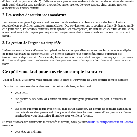
d'identification personnel (NIP). Cette carte vous permet non seulement d'effectuer des achats et des retraits,
mais aussi d'accéder sans restriction à toutes les autres agences de votre banque, ainsi qu'aux guichets
automatiques d'autres banques.
2.
Les services de soutien sont nombreux
Les banques configurent généralement des services de soutien à la clientèle pour aider leurs clients à
résoudre leurs problèmes bancaires intermédiaires. Des services tels que le soutien en ligne 24 heures sur 24
et 7 jours sur 7, les services bancaires par téléphone, les récompenses, les remises et les offres de remise en
argent sont autant de moyens par lesquels les banques répondent à leurs clients au moment où ils en ont
besoin.
3.
La gestion de l'argent est simplifiée
La banque vous aidera à effectuer des opérations bancaires quotidiennes telles que les virements et dépôts
de fonds nationaux ou transfrontaliers. Un compte bancaire vous permet également d'effectuer des
transactions en déplacement. Par exemple, lorsque vous faites des achats ou que vous voyagez et que vous
êtes à court d'argent, vos coordonnées bancaires peuvent vous aider à payer des biens et des services sans
tracas.
Ce qu'il vous faut pour ouvrir un compte bancaire
Voici ce à quoi vous devez vous attendre dans le cadre de l'ouverture de votre premier compte bancaire.
L'institution financière demandera des informations de base, notamment :
votre nom;
une preuve de résidence au Canada/du statut d'immigrant permanent, ou permis d'études/de
travail;
une pièce d'identité légale avec photo, telle qu'un passeport, un permis de conduire canadien ou
une carte de résident permanent. Les pièces d'identité autorisées varient d'une province à l'autre,
appelez donc votre institution financière pour vérifier à l'avance.
Si vous disposez des documents mentionnés ci-dessus, vous pourrez
ouvrir un compte bancaire au Canada
,
même si :
vous êtes au chômage;