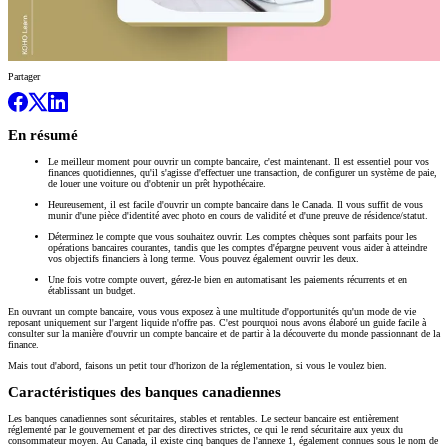
Partager
En résumé
Le meilleur moment pour ouvrir un compte bancaire, c'est maintenant. Il est essentiel pour vos
finances quotidiennes, qu'il s'agisse d'effectuer une transaction, de configurer un système de paie,
de louer une voiture ou d'obtenir un prêt hypothécaire.
Heureusement, il est facile d'ouvrir un compte bancaire dans le Canada. Il vous suffit de vous
munir d'une pièce d'identité avec photo en cours de validité et d'une preuve de résidence/statut.
Déterminez le compte que vous souhaitez ouvrir. Les comptes chèques sont parfaits pour les
opérations bancaires courantes, tandis que les comptes d'épargne peuvent vous aider à atteindre
vos objectifs financiers à long terme. Vous pouvez également ouvrir les deux.
Une fois votre compte ouvert, gérez-le bien en automatisant les paiements récurrents et en
établissant un budget.
En ouvrant un compte bancaire, vous vous exposez à une multitude d'opportunités qu'un mode de vie
reposant uniquement sur l'argent liquide n'offre pas. C'est pourquoi nous avons élaboré un guide facile à
consulter sur la manière d'ouvrir un compte bancaire et de partir à la découverte du monde passionnant de la
finance.
Mais tout d'abord, faisons un petit tour d'horizon de la réglementation, si vous le voulez bien.
Caractéristiques des banques canadiennes
Les banques canadiennes sont sécuritaires, stables et rentables. Le secteur bancaire est entièrement
réglementé par le gouvernement et par des directives strictes, ce qui le rend sécuritaire aux yeux du
consommateur moyen. Au Canada, il existe cinq banques de l'annexe 1, également connues sous le nom de