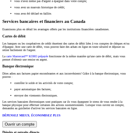
vous n'avez même pas d'argent à épargner dans votre compte;
vous avez un mauvais historique de crédit;
vous avez été déclaré en faillite.
Services bancaires et financiers au Canada
Examinons plus en détail les avantages offerts par les institutions financières canadiennes.
Cartes de débit
Les banques ou les coopératives de crédit émettent des cartes de débit liées à vos comptes de chèques et/ou
d'épargne. Avec une carte de débit, vous pouvez faire des achats en ligne en toute sécurité et déposer ou
retirer facilement de l'argent.
La
carte Mastercardᴹᴰ KOHO prépayée
fonctionne de la même manière qu'une carte de débit, mais vous
permet d'obtenir une remise en argent.
Banque électronique
Dites adieu aux factures papier encombrantes et aux inconvénients! Grâce à la banque électronique, vous
pouvez :
contrôler le solde et les activités de votre compte;
payer automatique des factures;
envoyer des virements électroniques.
Les services bancaires électroniques sont pratiques car ils vous épargnent le stress de vous rendre à la
banque physique pour effectuer certaines des actions susmentionnées. Lorsque vous ouvrez un compte,
demandez au guichetier d'activer les services bancaires en ligne.
DÉPENSEZ MIEUX. ÉCONOMISEZ PLUS
Ouvrir un compte
Dépôts et retraits directs