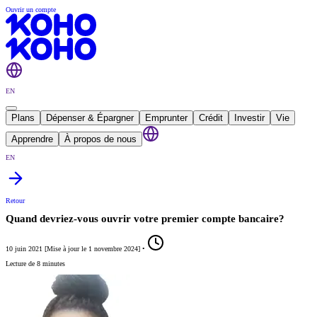
Ouvrir un compte
EN
Plans
Dépenser & Épargner
Emprunter
Crédit
Investir
Vie
Apprendre
À propos de nous
EN
Retour
Quand devriez-vous ouvrir votre premier compte bancaire?
10 juin 2021
[
Mise à jour le
1 novembre 2024
]
•
Lecture de 8 minutes